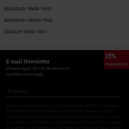
Band Merch
Media
Vinilo
Band Merch
Género
Rock
Ofertas %
Media
Vinyl
15%
E-mail Newsletter
descuento
¡Cheque regalo del 15% de descuento,
suscríbete ahora!
Más
Doy mi consentimiento para recibir la newsletter de EMP y acepto que
E.M.P. Merchandising Handelsgesellschaft mbH procese mis datos
personales con el fin de informarme de manera personalizada y regular
sobre su oferta. El tratamiento de mis datos personales se llevará a cabo
de acuerdo con lo establecido en la
Política de Privacidad
. Puedo retirar