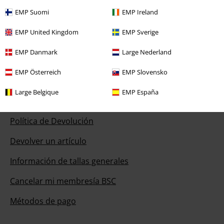
Nuestro servicio de atención al cliente estará hoy disponible de 09:00
EMP Suomi
EMP Ireland
a 17:00.
Más información
EMP United Kingdom
EMP Sverige
Chat
EMP Danmark
Large Nederland
EMP Österreich
EMP Slovensko
Servicio Atención al Cliente
Large Belgique
EMP España
Ayuda (FAQ)
Política de Devolución
Devolver un artículo
Información de tallas generales
Cancelar mi membresía BSC
Métodos de pago