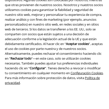
que otras provienen de nuestros socios. Nosotros y nuestros socios
utilizamos cookies para garantizar la fiabilidad y seguridad de
nuestro sitio web, mejorar y personalizar tu experiencia de compra,
realizar análisis y con fines de marketing (por ejemplo, anuncios
Legal
personalizados) en nuestro sitio web, en redes sociales y en sitios
web de terceros. Si los datos se transfieren a los EE. UU., solo se
Términos y Condiciones
comparten con socios que están sujetos a una decisión de
adecuación conforme a la legislación actual de la UE y que están
Aviso Legal
debidamente certificados. Al hacer clic en “
Aceptar cookies
”, aceptas
el uso de cookies por parte nuestra y de nuestros socios.
Ley protección de datos
Alternativamente, puedes rechazar el consentimiento haciendo clic
en “
Rechazar todo
”—en este caso, solo se utilizarán cookies
Eliminación de residuos y protección del medioambiente
necesarias. También puedes ajustar tus preferencias individuales
haciendo clic en “
Configurar
”. Tienes derecho a revocar o modificar
tu consentimiento en cualquier momento en
Configuración Cookies
.
Declaración de Conformidad
Para más información sobre protección de datos, visita
Política de
privacidad
.
Información sobre accesibilidad
Configuración Cookies
Cancelar pedido