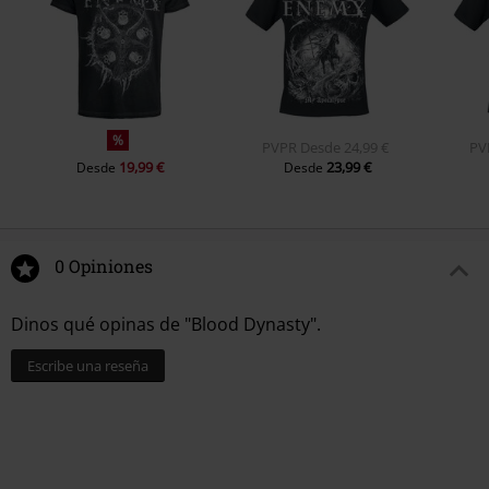
%
PVPR
Desde
24,99 €
PV
19,99 €
23,99 €
Desde
Desde
0 Opiniones
Dinos qué opinas de "Blood Dynasty".
Escribe una reseña