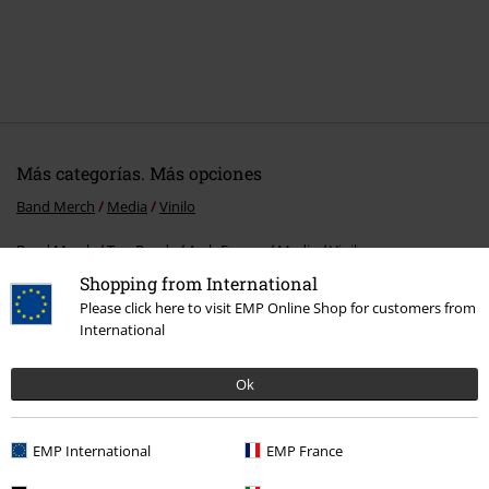
Más categorías. Más opciones
Band Merch
Media
Vinilo
Band Merch
Top Bands
Arch Enemy
Media
Vinilo
Shopping from International
Band Merch
Género
Melodic Death Metal
Please click here to visit EMP Online Shop for customers from
International
Ofertas %
Media
Vinyl
Ok
15%
E-mail Newsletter
EMP International
EMP France
descuento
¡Cheque regalo del 15% de descuento,