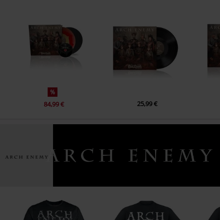
11.
Liars &amp; Thieves
%
25,99 €
84,99 €