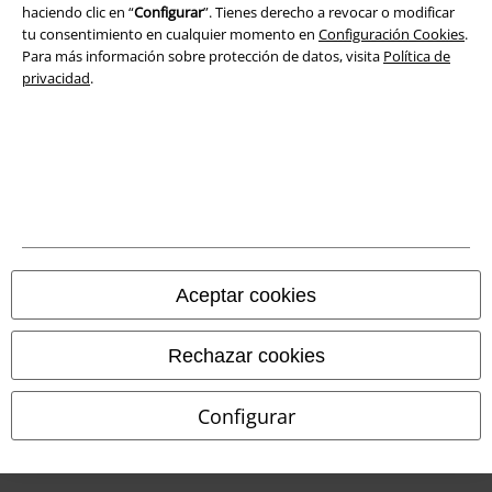
Eliminación de residuos y protección del medioambiente
haciendo clic en “
Configurar
”. Tienes derecho a revocar o modificar
tu consentimiento en cualquier momento en
Configuración Cookies
.
Para más información sobre protección de datos, visita
Política de
Declaración de Conformidad
privacidad
.
Información sobre accesibilidad
Configuración Cookies
Cancelar pedido
Todos los precios incluyen el IVA pero no los
gastos de transporte
© 1986-2026 E.M.P. Merchandising HGmbH
Aceptar cookies
Rechazar cookies
Tiendas EMP online
Configurar
EMP International
EMP France