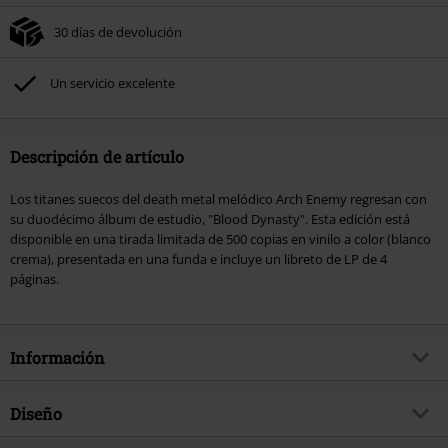
30 días de devolución
Un servicio excelente
Descripción de artículo
Los titanes suecos del death metal melódico Arch Enemy regresan con
su duodécimo álbum de estudio, "Blood Dynasty". Esta edición está
disponible en una tirada limitada de 500 copias en vinilo a color (blanco
crema), presentada en una funda e incluye un libreto de LP de 4
páginas.
Información
Artículo no.
578026
Diseño
Título
Blood Dynasty