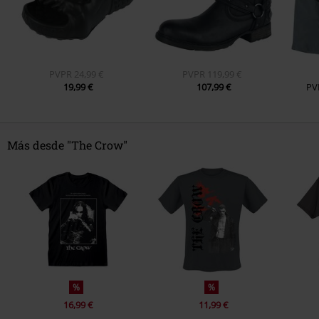
PVPR
24,99 €
PVPR
119,99 €
19,99 €
107,99 €
PV
Más desde "The Crow"
%
%
16,99 €
11,99 €