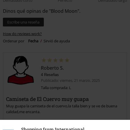
Demasiado corto
Perfecto
Demasiado largo
Dinos qué opinas de "Blood Moon".
Escribe una reseña
How do reviews work?
Ordenar por
Fecha
Sirvió de ayuda
Roberto S.
4 Reseñas
Publicado: viernes, 21 marzo, 2025
Talla comprada: L
Camiseta de El Cuervo muy guapa
Muy guapa la camiseta de el cuervo,la talla bien y se ve de buena
calidad,me encanta.
Shopping from International