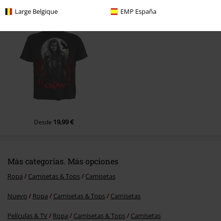
Última visita
Large Belgique
EMP España
Enviar comentario
19,99 €
Desde
Más categorías. Más opciones
Ropa
Camisetas & Tops
Camisetas
Nuevo
Ropa
Camisetas & Tops
Camisetas
Películas & TV
Ropa
Camisetas & Tops
Camisetas