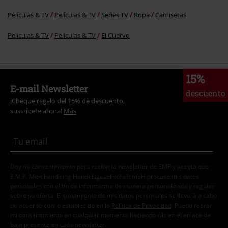
Películas & TV
Películas & TV
Series TV
Ropa
Camisetas
Películas & TV
Películas & TV
El Cuervo
15%
E-mail Newsletter
descuento
¡Cheque regalo del 15% de descuento,
suscríbete ahora!
Más
Doy mi consentimiento para recibir la newsletter de EMP y acepto que
E.M.P. Merchandising Handelsgesellschaft mbH procese mis datos
personales con el fin de informarme de manera personalizada y regular
sobre su oferta. El tratamiento de mis datos personales se llevará a cabo
de acuerdo con lo establecido en la
Política de Privacidad
. Puedo retirar
mi consentimiento en cualquier momento haciendo clic en el enlace de
baja presente en cada newsletter.