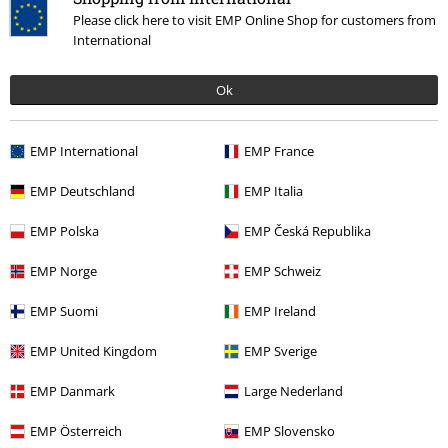
Please click here to visit EMP Online Shop for customers from
Calidad
International
5
Diseño
Ok
5
Ajuste
5
Anchura
EMP International
EMP France
Demasiado estrecho
Perfecto
Demasiado ancho
EMP Deutschland
EMP Italia
Longitud
Demasiado corto
Perfecto
Demasiado largo
EMP Polska
EMP Česká Republika
Reseña verificada
EMP Norge
EMP Schweiz
¿Te ha sido útil esta opinión?
EMP Suomi
EMP Ireland
EMP United Kingdom
EMP Sverige
Comentario
EMP Danmark
Large Nederland
EMP Österreich
EMP Slovensko