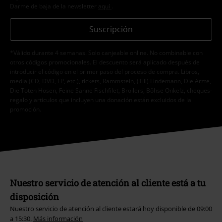
Darme de baja de la newsletter
aquí
.
Suscripción
*Válido durante 4 semanas. Solo canjeable online. No combinable con
otros códigos promocionales. El descuento será aplicado después de
introducir el código en el primer paso del proceso de compra. Libros,
media (CD, DVD, LP, etc.), tickets, Rammstein, (Till) Lindemann, Die Ärzte,
Die Toten Hosen, Feine Sahne Fischfilet, Broilers, Böhse Onkelz, cheques-
regalo y artículos que incluyen una donación están excluidos de la
promoción.
Nuestro servicio de atención al cliente está a tu
disposición
Nuestro servicio de atención al cliente estará hoy disponible de 09:00
a 15:30.
Más información