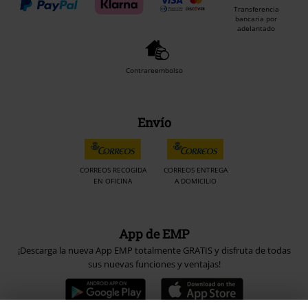
Transferencia
bancaria por
adelantado
Contrareembolso
Envío
CORREOS RECOGIDA
CORREOS ENTREGA
EN OFICINA
A DOMICILIO
App de EMP
¡Descarga la nueva App EMP totalmente GRATIS y disfruta de todas
sus nuevas funciones y ventajas!