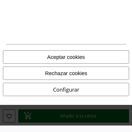
Legal
Términos y Condiciones
Aviso Legal
Ley protección de datos
Aceptar cookies
Eliminación de residuos y protección del medioambiente
Rechazar cookies
Declaración de Conformidad
Configurar
Información sobre accesibilidad
Configuración Cookies
Añadir a la cesta
Cancelar pedido
Todos los precios incluyen el IVA pero no los
gastos de transporte