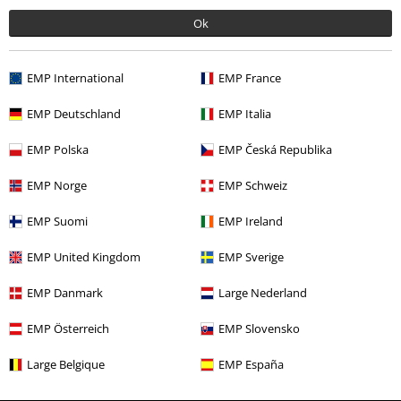
Ofertas %
Películas & TV
Ok
Nuevo
Vida & tiempo libre
Hogar
Cocina
Cajas de Galletas
EMP International
EMP France
Entretenimiento
EMP Deutschland
EMP Italia
EMP Polska
EMP Česká Republika
15%
EMP Norge
EMP Schweiz
E-mail Newsletter
descuento
¡Cheque regalo del 15% de descuento,
EMP Suomi
EMP Ireland
suscríbete ahora!
Más
EMP United Kingdom
EMP Sverige
EMP Danmark
Large Nederland
Doy mi consentimiento para recibir la newsletter de EMP y acepto que
EMP Österreich
EMP Slovensko
E.M.P. Merchandising Handelsgesellschaft mbH procese mis datos
personales con el fin de informarme de manera personalizada y regular
Large Belgique
EMP España
sobre su oferta. El tratamiento de mis datos personales se llevará a cabo
de acuerdo con lo establecido en la
Política de Privacidad
. Puedo retirar