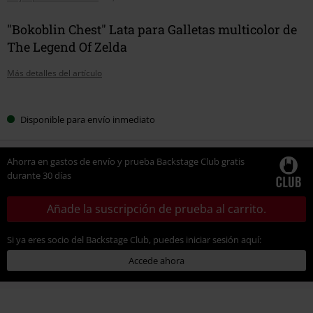
"Bokoblin Chest" Lata para Galletas multicolor de
The Legend Of Zelda
Más detalles del artículo
Elige
Disponible para envío inmediato
tu
talla
Ahorra en gastos de envío y prueba Backstage Club gratis
durante 30 días
Añade la suscripción de prueba al carrito.
Si ya eres socio del Backstage Club, puedes iniciar sesión aquí:
Accede ahora