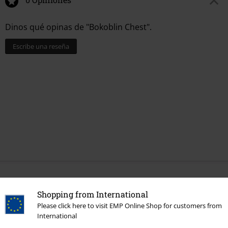
Dinos qué opinas de "Bokoblin Chest".
Escribe una reseña
Más categorías. Más opciones
Shopping from International
Ofertas %
Juegos
Please click here to visit EMP Online Shop for customers from
International
Ofertas %
Hogar
Cocina
Cajas de Galletas