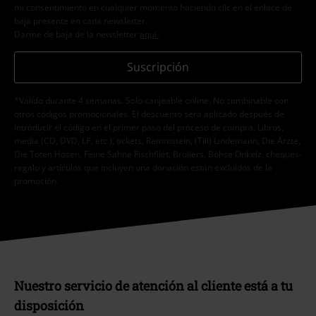
mi consentimiento en cualquier momento haciendo clic en el enlace de
baja presente en cada newsletter.
Darme de baja de la newsletter
aquí
.
Suscripción
*Válido durante 4 semanas. Solo canjeable online. No combinable con
otros códigos promocionales. El descuento será aplicado después de
introducir el código en el primer paso del proceso de compra. Libros,
media (CD, DVD, LP, etc.), tickets, Rammstein, (Till) Lindemann, Die Ärzte,
Die Toten Hosen, Feine Sahne Fischfilet, Broilers, Böhse Onkelz, cheques-
regalo y artículos que incluyen una donación están excluidos de la
promoción.
Nuestro servicio de atención al cliente está a tu
disposición