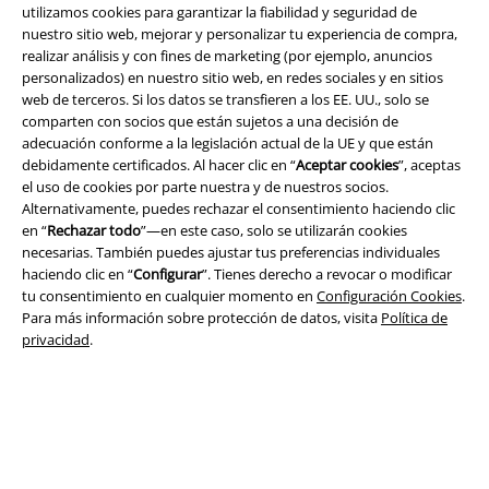
utilizamos cookies para garantizar la fiabilidad y seguridad de
nuestro sitio web, mejorar y personalizar tu experiencia de compra,
realizar análisis y con fines de marketing (por ejemplo, anuncios
personalizados) en nuestro sitio web, en redes sociales y en sitios
Legal
web de terceros. Si los datos se transfieren a los EE. UU., solo se
comparten con socios que están sujetos a una decisión de
Términos y Condiciones
adecuación conforme a la legislación actual de la UE y que están
debidamente certificados. Al hacer clic en “
Aceptar cookies
”, aceptas
Aviso Legal
el uso de cookies por parte nuestra y de nuestros socios.
Alternativamente, puedes rechazar el consentimiento haciendo clic
Ley protección de datos
en “
Rechazar todo
”—en este caso, solo se utilizarán cookies
necesarias. También puedes ajustar tus preferencias individuales
haciendo clic en “
Configurar
”. Tienes derecho a revocar o modificar
Eliminación de residuos y protección del medioambiente
tu consentimiento en cualquier momento en
Configuración Cookies
.
Para más información sobre protección de datos, visita
Política de
Declaración de Conformidad
privacidad
.
Información sobre accesibilidad
Configuración Cookies
Cancelar pedido