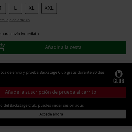
M
L
XL
XXL
tallaje de artículo
e para envío inmediato
Añadir a la cesta
tos de envío y prueba Backstage Club gratis durante 30 días
Añade la suscripción de prueba al carrito.
io del Backstage Club, puedes iniciar sesión aquí:
Accede ahora