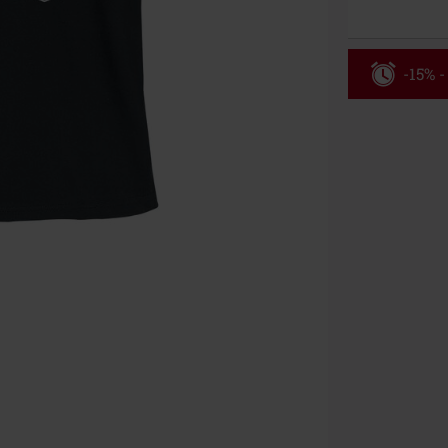
-15% -
Código
Válido hasta 8
Solo online. P
Tras introduci
No acumulable
descuento: lib
Onkelz, Broile
que incluyan 