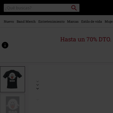
Ir al
Buscar
Buscar
contenido
en
principal
el
catálogo
Nuevo
Band Merch
Entretenimiento
Marcas
Estilo de vida
Muje
Hasta un 70% DTO.
https://www.emp-
online.es/p/boo/499026.html