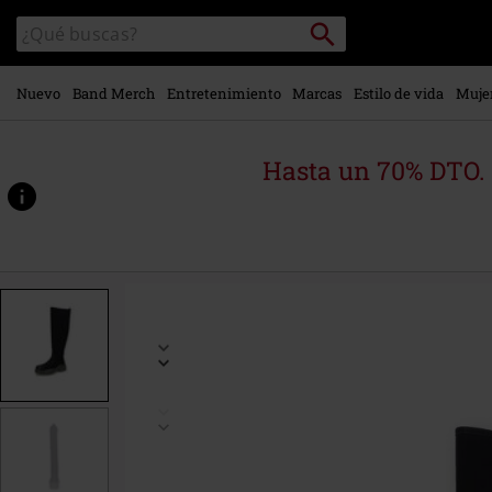
Ir al
Buscar
Buscar
contenido
en
principal
el
catálogo
Nuevo
Band Merch
Entretenimiento
Marcas
Estilo de vida
Muje
Hasta un 70% DTO.
https://www.emp-
online.es/p/boots/574142.html