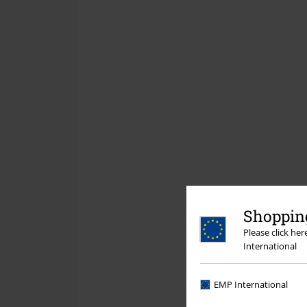
Shopping
Please click he
International
EMP International