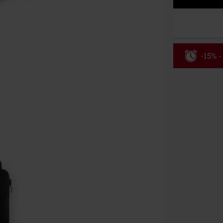
-15% -
Código
Válido hasta 8
Solo online. P
Tras introduci
No acumulable
descuento: lib
Onkelz, Broile
que incluyan 