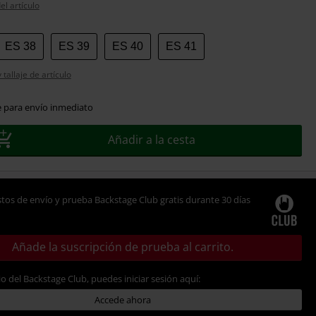
el artículo
ES 38
ES 39
ES 40
ES 41
tallaje de artículo
e para envío inmediato
Añadir a la cesta
tos de envío y prueba Backstage Club gratis durante 30 días
Añade la suscripción de prueba al carrito.
io del Backstage Club, puedes iniciar sesión aquí:
Accede ahora