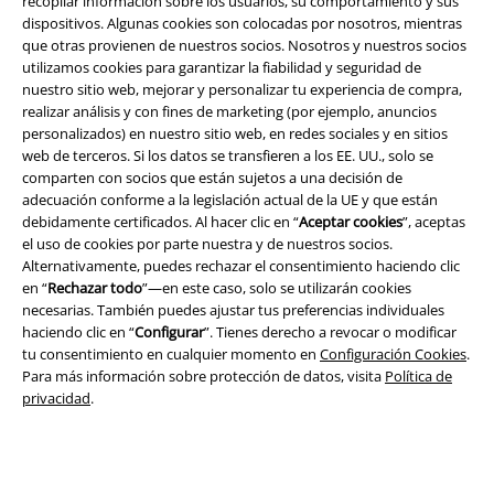
recopilar información sobre los usuarios, su comportamiento y sus
dispositivos. Algunas cookies son colocadas por nosotros, mientras
que otras provienen de nuestros socios. Nosotros y nuestros socios
utilizamos cookies para garantizar la fiabilidad y seguridad de
nuestro sitio web, mejorar y personalizar tu experiencia de compra,
realizar análisis y con fines de marketing (por ejemplo, anuncios
personalizados) en nuestro sitio web, en redes sociales y en sitios
web de terceros. Si los datos se transfieren a los EE. UU., solo se
comparten con socios que están sujetos a una decisión de
adecuación conforme a la legislación actual de la UE y que están
debidamente certificados. Al hacer clic en “
Aceptar cookies
”, aceptas
el uso de cookies por parte nuestra y de nuestros socios.
Alternativamente, puedes rechazar el consentimiento haciendo clic
en “
Rechazar todo
”—en este caso, solo se utilizarán cookies
Legal
necesarias. También puedes ajustar tus preferencias individuales
Términos y Condiciones
haciendo clic en “
Configurar
”. Tienes derecho a revocar o modificar
tu consentimiento en cualquier momento en
Configuración Cookies
.
Para más información sobre protección de datos, visita
Política de
Aviso Legal
privacidad
.
Ley protección de datos
Eliminación de residuos y protección del medioambiente