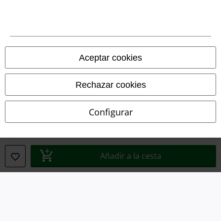
Declaración de Conformidad
Información sobre accesibilidad
Aceptar cookies
Configuración Cookies
Cancelar pedido
Rechazar cookies
Todos los precios incluyen el IVA pero no los
gastos de transporte
Configurar
© 1986-2026 E.M.P. Merchandising HGmbH
Añadir a la cesta
Tiendas EMP online
EMP International
EMP France