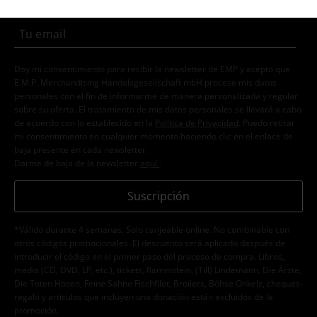
Doy mi consentimiento para recibir la newsletter de EMP y acepto que
E.M.P. Merchandising Handelsgesellschaft mbH procese mis datos
personales con el fin de informarme de manera personalizada y regular
sobre su oferta. El tratamiento de mis datos personales se llevará a cabo
de acuerdo con lo establecido en la
Política de Privacidad
. Puedo retirar
mi consentimiento en cualquier momento haciendo clic en el enlace de
baja presente en cada newsletter.
Darme de baja de la newsletter
aquí
.
Suscripción
*Válido durante 4 semanas. Solo canjeable online. No combinable con
otros códigos promocionales. El descuento será aplicado después de
introducir el código en el primer paso del proceso de compra. Libros,
media (CD, DVD, LP, etc.), tickets, Rammstein, (Till) Lindemann, Die Ärzte,
Die Toten Hosen, Feine Sahne Fischfilet, Broilers, Böhse Onkelz, cheques-
regalo y artículos que incluyen una donación están excluidos de la
promoción.