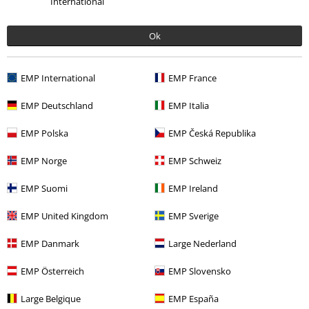
International
19,99 €
Ok
Más categorías. Más opciones
EMP International
EMP France
Ofertas %
Películas & TV
Disney
EMP Deutschland
EMP Italia
Ofertas %
Ropa
Camisetas & Tops
Camisetas
EMP Polska
EMP Česká Republika
Entretenimiento
EMP Norge
EMP Schweiz
Películas & TV
Películas & TV
Películas
Ropa
EMP Suomi
EMP Ireland
Ofertas %
Hombre
Ropa
Camisetas & Tops
EMP United Kingdom
EMP Sverige
EMP Danmark
Large Nederland
15%
E-mail Newsletter
EMP Österreich
EMP Slovensko
descuento
¡Cheque regalo del 15% de descuento,
Large Belgique
EMP España
suscríbete ahora!
Más