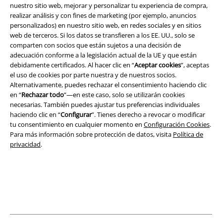
nuestro sitio web, mejorar y personalizar tu experiencia de compra,
realizar análisis y con fines de marketing (por ejemplo, anuncios
Legal
personalizados) en nuestro sitio web, en redes sociales y en sitios
web de terceros. Si los datos se transfieren a los EE. UU., solo se
Términos y Condiciones
comparten con socios que están sujetos a una decisión de
adecuación conforme a la legislación actual de la UE y que están
Aviso Legal
debidamente certificados. Al hacer clic en “
Aceptar cookies
”, aceptas
el uso de cookies por parte nuestra y de nuestros socios.
Ley protección de datos
Alternativamente, puedes rechazar el consentimiento haciendo clic
en “
Rechazar todo
”—en este caso, solo se utilizarán cookies
necesarias. También puedes ajustar tus preferencias individuales
Eliminación de residuos y protección del medioambiente
haciendo clic en “
Configurar
”. Tienes derecho a revocar o modificar
tu consentimiento en cualquier momento en
Configuración Cookies
.
Declaración de Conformidad
Para más información sobre protección de datos, visita
Política de
privacidad
.
Información sobre accesibilidad
Configuración Cookies
Cancelar pedido
Todos los precios incluyen el IVA pero no los
gastos de transporte