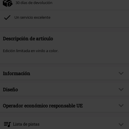
30 días de devolución
Un servicio excelente
Descripción de artículo
Edición limitada en vinilo a color.
Información
Artículo no.
578685
Diseño
Título
Brujerizmo
Tipo de producto
LP
Género Musical
Operador económico responsable UE
Heavy Metal
Media - Formato 1-3
LP
tema producto
Bandas
Edel Music & Entertainment GmbH
Neumühlen 17
Banda
Brujeria
Lista de pistas
22763 Hamburg