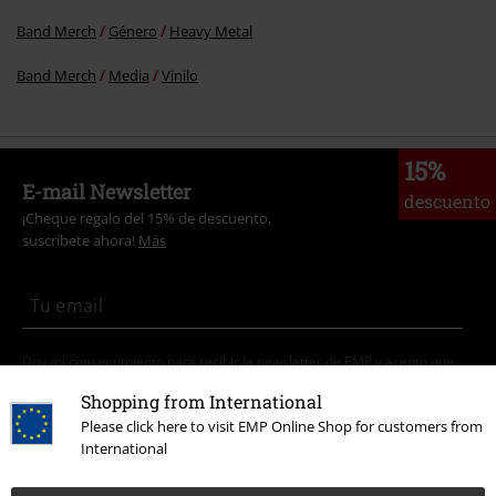
Band Merch
Género
Heavy Metal
Band Merch
Media
Vinilo
15%
E-mail Newsletter
descuento
¡Cheque regalo del 15% de descuento,
suscríbete ahora!
Más
Doy mi consentimiento para recibir la newsletter de EMP y acepto que
E.M.P. Merchandising Handelsgesellschaft mbH procese mis datos
Shopping from International
personales con el fin de informarme de manera personalizada y regular
sobre su oferta. El tratamiento de mis datos personales se llevará a cabo
Please click here to visit EMP Online Shop for customers from
de acuerdo con lo establecido en la
Política de Privacidad
. Puedo retirar
International
mi consentimiento en cualquier momento haciendo clic en el enlace de
baja presente en cada newsletter.