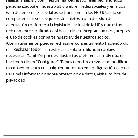
personalizados) en nuestro sitio web, en redes sociales y en sitios
web de terceros. Si los datos se transfieren a los EE. UU., solo se
comparten con socios que están sujetos a una decisión de
adecuación conforme a la legislación actual de la UE y que están
debidamente certificados. Al hacer clic en “
Aceptar cookies
”, aceptas
el uso de cookies por parte nuestra y de nuestros socios.
Alternativamente, puedes rechazar el consentimiento haciendo clic
Legal
en “
Rechazar todo
”—en este caso, solo se utilizarán cookies
necesarias. También puedes ajustar tus preferencias individuales
Términos y Condiciones
haciendo clic en “
Configurar
”. Tienes derecho a revocar o modificar
tu consentimiento en cualquier momento en
Configuración Cookies
.
Aviso Legal
Para más información sobre protección de datos, visita
Política de
privacidad
.
Ley protección de datos
Eliminación de residuos y protección del medioambiente
Declaración de Conformidad
Información sobre accesibilidad