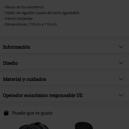
- Flecos en los extremos
- Tejido de algodón suave de tacto agradable
- Patrón estándar
- Dimensiones: 110 cm x 110 cm
Información
Artículo no.
399536
Diseño
Título
Bufanda
Tipo de producto
Bufanda
Brand
Material y cuidados
Brandit
Patrón
A cuadros
tema producto
Básicos, Regalos
Material Externo
100% algodón
Color
Operador económico responsable UE
blanco-negro
Fecha de lanzamiento
10/1/24
Instrucciones de cuidado
Lavado a Máquina
Sexo
Unisex
Brandit Textil GmbH
Spichernstraße 6A
Puede que te guste
50672 Köln
Germany