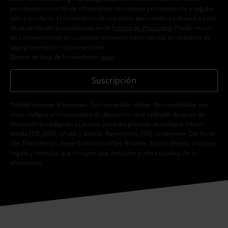
personales con el fin de informarme de manera personalizada y regular
sobre su oferta. El tratamiento de mis datos personales se llevará a cabo
de acuerdo con lo establecido en la
Política de Privacidad
. Puedo retirar
mi consentimiento en cualquier momento haciendo clic en el enlace de
baja presente en cada newsletter.
Darme de baja de la newsletter
aquí
.
Suscripción
*Válido durante 4 semanas. Solo canjeable online. No combinable con
otros códigos promocionales. El descuento será aplicado después de
introducir el código en el primer paso del proceso de compra. Libros,
media (CD, DVD, LP, etc.), tickets, Rammstein, (Till) Lindemann, Die Ärzte,
Die Toten Hosen, Feine Sahne Fischfilet, Broilers, Böhse Onkelz, cheques-
regalo y artículos que incluyen una donación están excluidos de la
promoción.