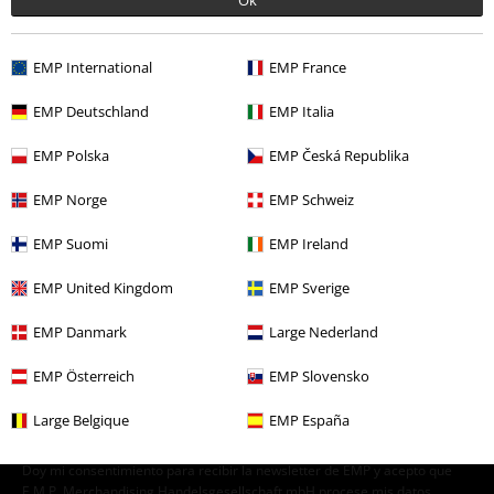
Ok
Accesorios
Bufandas & Bandanas
Bufandas
Ropa & accesorios
Joyería y otros
Accesorios de invierno
EMP International
EMP France
Estilos
Ideas de regalo
EMP Deutschland
EMP Italia
Estilos
Básicos
Basics Hombre
EMP Polska
EMP Česká Republika
Estilos
Básicos
Basics Mujer
EMP Norge
EMP Schweiz
EMP Suomi
EMP Ireland
15%
EMP United Kingdom
EMP Sverige
E-mail Newsletter
descuento
¡Cheque regalo del 15% de descuento,
EMP Danmark
Large Nederland
suscríbete ahora!
Más
EMP Österreich
EMP Slovensko
Large Belgique
EMP España
Doy mi consentimiento para recibir la newsletter de EMP y acepto que
E.M.P. Merchandising Handelsgesellschaft mbH procese mis datos