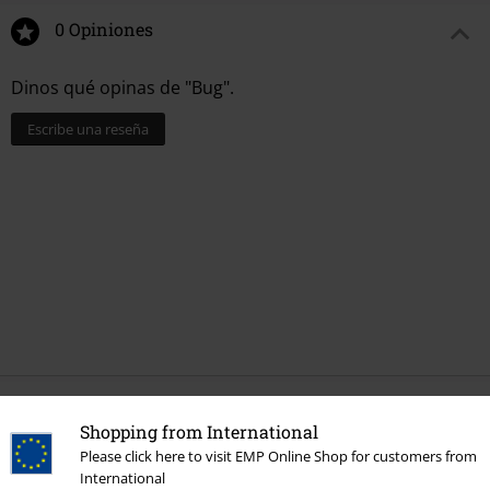
0 Opiniones
Dinos qué opinas de "Bug".
Escribe una reseña
Más categorías. Más opciones
Shopping from International
Please click here to visit EMP Online Shop for customers from
Nuevo
Ropa
Camisetas & Tops
Camisetas
International