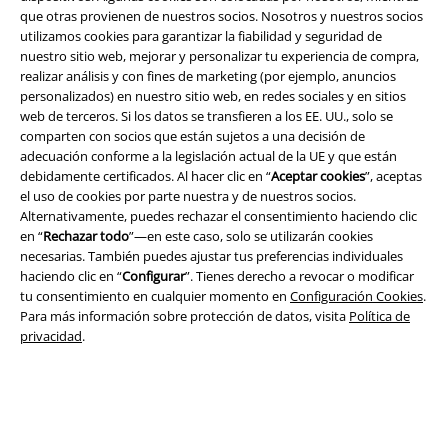
que otras provienen de nuestros socios. Nosotros y nuestros socios
utilizamos cookies para garantizar la fiabilidad y seguridad de
nuestro sitio web, mejorar y personalizar tu experiencia de compra,
realizar análisis y con fines de marketing (por ejemplo, anuncios
personalizados) en nuestro sitio web, en redes sociales y en sitios
Legal
web de terceros. Si los datos se transfieren a los EE. UU., solo se
comparten con socios que están sujetos a una decisión de
Términos y Condiciones
adecuación conforme a la legislación actual de la UE y que están
debidamente certificados. Al hacer clic en “
Aceptar cookies
”, aceptas
Aviso Legal
el uso de cookies por parte nuestra y de nuestros socios.
Alternativamente, puedes rechazar el consentimiento haciendo clic
Ley protección de datos
en “
Rechazar todo
”—en este caso, solo se utilizarán cookies
necesarias. También puedes ajustar tus preferencias individuales
haciendo clic en “
Configurar
”. Tienes derecho a revocar o modificar
Eliminación de residuos y protección del medioambiente
tu consentimiento en cualquier momento en
Configuración Cookies
.
Para más información sobre protección de datos, visita
Política de
Declaración de Conformidad
privacidad
.
Información sobre accesibilidad
Configuración Cookies