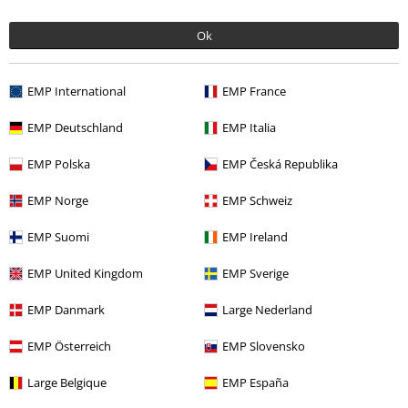
Ropa
Camisetas & Tops
Camisetas
Ok
Band Merch
Ropa
Camisetas
Band Merch
Género
Core
Metalcore
EMP International
EMP France
Ofertas %
Hombre
Ropa
Camisetas & Tops
EMP Deutschland
EMP Italia
EMP Polska
EMP Česká Republika
15%
EMP Norge
EMP Schweiz
E-mail Newsletter
descuento
EMP Suomi
EMP Ireland
¡Cheque regalo del 15% de descuento,
suscríbete ahora!
Más
EMP United Kingdom
EMP Sverige
EMP Danmark
Large Nederland
EMP Österreich
EMP Slovensko
Doy mi consentimiento para recibir la newsletter de EMP y acepto que
E.M.P. Merchandising Handelsgesellschaft mbH procese mis datos
Large Belgique
EMP España
personales con el fin de informarme de manera personalizada y regular
sobre su oferta. El tratamiento de mis datos personales se llevará a cabo