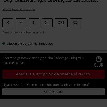
Más detalles del artículo
Elige
S
M
L
XL
XXL
3XL
tu
Dimensiones y tallaje de artículo
talla
Disponible para envío inmediato
Ahorra en gastos de envío y prueba Backstage Club gratis
durante 30 días
Añade la suscripción de prueba al carrito.
Si ya eres socio del Backstage Club, puedes iniciar sesión aquí:
Accede ahora