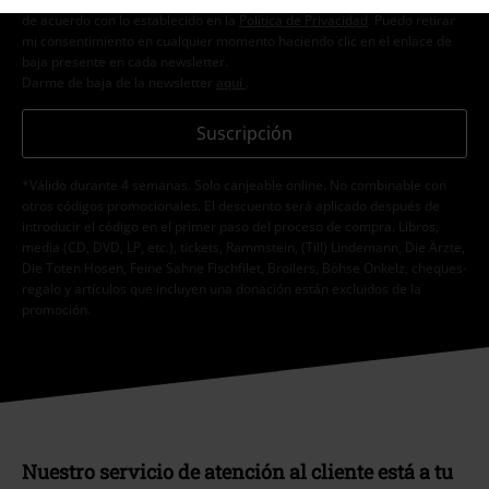
de acuerdo con lo establecido en la
Política de Privacidad
. Puedo retirar
mi consentimiento en cualquier momento haciendo clic en el enlace de
baja presente en cada newsletter.
Darme de baja de la newsletter
aquí
.
Suscripción
*Válido durante 4 semanas. Solo canjeable online. No combinable con
otros códigos promocionales. El descuento será aplicado después de
introducir el código en el primer paso del proceso de compra. Libros,
media (CD, DVD, LP, etc.), tickets, Rammstein, (Till) Lindemann, Die Ärzte,
Die Toten Hosen, Feine Sahne Fischfilet, Broilers, Böhse Onkelz, cheques-
regalo y artículos que incluyen una donación están excluidos de la
promoción.
Nuestro servicio de atención al cliente está a tu