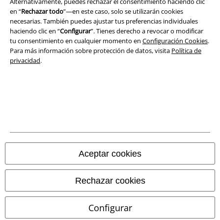
Alternativamente, puedes rechazar el consentimiento haciendo clic
Ley protección de datos
en “
Rechazar todo
”—en este caso, solo se utilizarán cookies
necesarias. También puedes ajustar tus preferencias individuales
Eliminación de residuos y protección del medioambiente
haciendo clic en “
Configurar
”. Tienes derecho a revocar o modificar
tu consentimiento en cualquier momento en
Configuración Cookies
.
Declaración de Conformidad
Para más información sobre protección de datos, visita
Política de
privacidad
.
Información sobre accesibilidad
Configuración Cookies
Cancelar pedido
Todos los precios incluyen el IVA pero no los
gastos de transporte
© 1986-2026 E.M.P. Merchandising HGmbH
Aceptar cookies
Rechazar cookies
Tiendas EMP online
Configurar