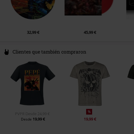
5.
Black Lit Knights
6.
The Manic's Mask
7.
Legend
32,99 €
45,99 €
8.
Walking Fire
9.
Speed of Sound
Clientes que también compraron
%
PVPR
Desde
24,99 €
19,99 €
19,99 €
Desde