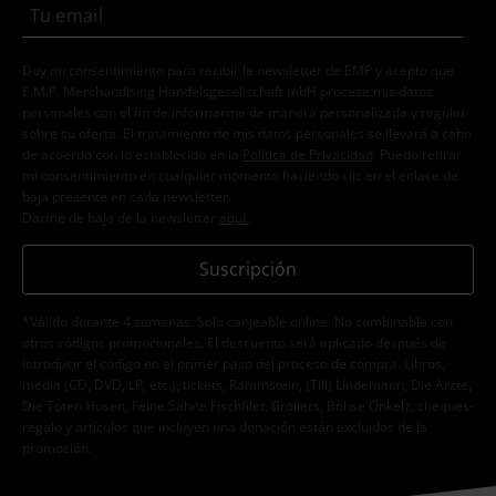
Doy mi consentimiento para recibir la newsletter de EMP y acepto que
E.M.P. Merchandising Handelsgesellschaft mbH procese mis datos
personales con el fin de informarme de manera personalizada y regular
sobre su oferta. El tratamiento de mis datos personales se llevará a cabo
de acuerdo con lo establecido en la
Política de Privacidad
. Puedo retirar
mi consentimiento en cualquier momento haciendo clic en el enlace de
baja presente en cada newsletter.
Darme de baja de la newsletter
aquí
.
Suscripción
*Válido durante 4 semanas. Solo canjeable online. No combinable con
otros códigos promocionales. El descuento será aplicado después de
introducir el código en el primer paso del proceso de compra. Libros,
media (CD, DVD, LP, etc.), tickets, Rammstein, (Till) Lindemann, Die Ärzte,
Die Toten Hosen, Feine Sahne Fischfilet, Broilers, Böhse Onkelz, cheques-
regalo y artículos que incluyen una donación están excluidos de la
promoción.