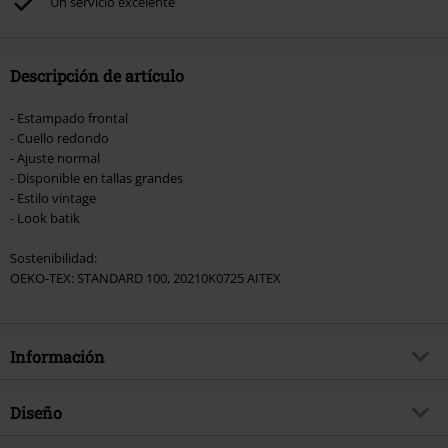
Un servicio excelente
Hosen, Metality, Funko Pop!, vales regalo y artículos que incluyan una
donación.
Descripción de artículo
- Estampado frontal
- Cuello redondo
- Ajuste normal
- Disponible en tallas grandes
- Estilo vintage
- Look batik
Sostenibilidad:
OEKO-TEX: STANDARD 100, 20210K0725 AITEX
Información
Artículo no.
527779
Diseño
Título
Burned Tattoo