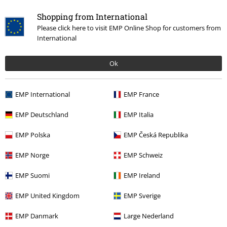
Shopping from International
Please click here to visit EMP Online Shop for customers from
International
Ok
EMP International
EMP France
Última visita
EMP Deutschland
EMP Italia
EMP Polska
EMP Česká Republika
EMP Norge
EMP Schweiz
EMP Suomi
EMP Ireland
EMP United Kingdom
EMP Sverige
EMP Danmark
Large Nederland
25,99 €
Desde