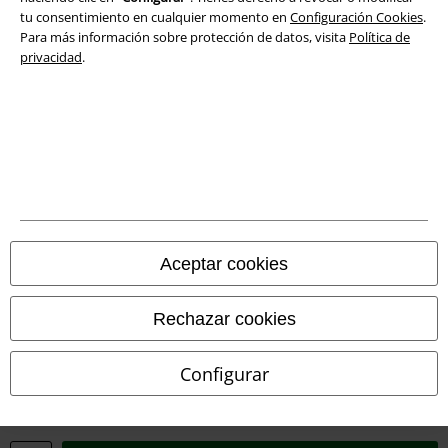
tu consentimiento en cualquier momento en
Configuración Cookies
.
Para más información sobre protección de datos, visita
Política de
privacidad
.
Legal
Aceptar cookies
Términos y Condiciones
Aviso Legal
Rechazar cookies
Ley protección de datos
Configurar
Eliminación de residuos y protección del medioambiente
Declaración de Conformidad