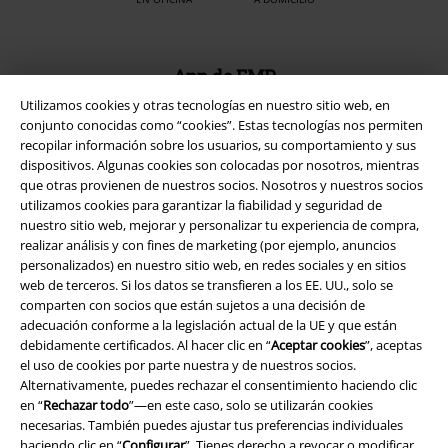
App de EMP
¡Descarga la nueva App EMP totalmente GRATIS y disfruta de todas
Utilizamos cookies y otras tecnologías en nuestro sitio web, en
sus nuevas funciones y ventajas!
conjunto conocidas como “cookies”. Estas tecnologías nos permiten
recopilar información sobre los usuarios, su comportamiento y sus
dispositivos. Algunas cookies son colocadas por nosotros, mientras
que otras provienen de nuestros socios. Nosotros y nuestros socios
utilizamos cookies para garantizar la fiabilidad y seguridad de
nuestro sitio web, mejorar y personalizar tu experiencia de compra,
A Warner Music Group Company
realizar análisis y con fines de marketing (por ejemplo, anuncios
personalizados) en nuestro sitio web, en redes sociales y en sitios
web de terceros. Si los datos se transfieren a los EE. UU., solo se
comparten con socios que están sujetos a una decisión de
adecuación conforme a la legislación actual de la UE y que están
debidamente certificados. Al hacer clic en “
Aceptar cookies
”, aceptas
el uso de cookies por parte nuestra y de nuestros socios.
Seguridad
Alternativamente, puedes rechazar el consentimiento haciendo clic
en “
Rechazar todo
”—en este caso, solo se utilizarán cookies
necesarias. También puedes ajustar tus preferencias individuales
haciendo clic en “
Configurar
”. Tienes derecho a revocar o modificar