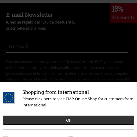
15%
E-mail Newsletter
descuento
¡Cheque regalo del 15% de descuento,
suscríbete ahora!
Más
Doy mi consentimiento para recibir la newsletter de EMP y acepto que
E.M.P. Merchandising Handelsgesellschaft mbH procese mis datos
personales con el fin de informarme de manera personalizada y regular
sobre su oferta. El tratamiento de mis datos personales se llevará a cabo
de acuerdo con lo establecido en la
Política de Privacidad
. Puedo retirar
mi consentimiento en cualquier momento haciendo clic en el enlace de
Shopping from International
baja presente en cada newsletter.
Please click here to visit EMP Online Shop for customers from
Darme de baja de la newsletter
aquí
.
International
Suscripción
Ok
*Válido durante 4 semanas. Solo canjeable online. No combinable con
otros códigos promocionales. El descuento será aplicado después de