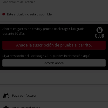
Más detalles del artículo
Este artículo no está disponible.
Ahorra en gastos de envío y prueba Backstage Club gratis
durante 30 días
Añade la suscripción de prueba al carrito.
Si ya eres socio del Backstage Club, puedes iniciar sesión aquí:
Accede ahora
Paga por factura
Artículos exclusivos