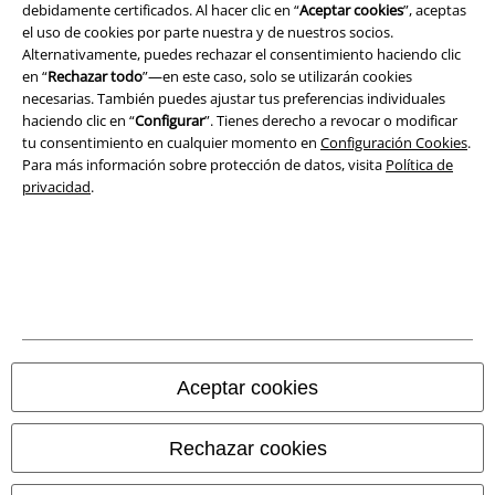
Aviso Legal
debidamente certificados. Al hacer clic en “
Aceptar cookies
”, aceptas
el uso de cookies por parte nuestra y de nuestros socios.
Ley protección de datos
Alternativamente, puedes rechazar el consentimiento haciendo clic
en “
Rechazar todo
”—en este caso, solo se utilizarán cookies
necesarias. También puedes ajustar tus preferencias individuales
Eliminación de residuos y protección del medioambiente
haciendo clic en “
Configurar
”. Tienes derecho a revocar o modificar
tu consentimiento en cualquier momento en
Configuración Cookies
.
Declaración de Conformidad
Para más información sobre protección de datos, visita
Política de
privacidad
.
Información sobre accesibilidad
Configuración Cookies
Cancelar pedido
Todos los precios incluyen el IVA pero no los
gastos de transporte
© 1986-2026 E.M.P. Merchandising HGmbH
Aceptar cookies
Rechazar cookies