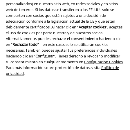
personalizados) en nuestro sitio web, en redes sociales y en sitios
web de terceros. Si los datos se transfieren a los EE. UU., solo se
comparten con socios que están sujetos a una decisión de
adecuación conforme a la legislación actual de la UE y que están
Legal
debidamente certificados. Al hacer clic en “
Aceptar cookies
”, aceptas
el uso de cookies por parte nuestra y de nuestros socios.
Términos y Condiciones
Alternativamente, puedes rechazar el consentimiento haciendo clic
en “
Rechazar todo
”—en este caso, solo se utilizarán cookies
necesarias. También puedes ajustar tus preferencias individuales
Aviso Legal
haciendo clic en “
Configurar
”. Tienes derecho a revocar o modificar
tu consentimiento en cualquier momento en
Configuración Cookies
.
Ley protección de datos
Para más información sobre protección de datos, visita
Política de
privacidad
.
Eliminación de residuos y protección del medioambiente
Declaración de Conformidad
Información sobre accesibilidad
Configuración Cookies
Cancelar pedido