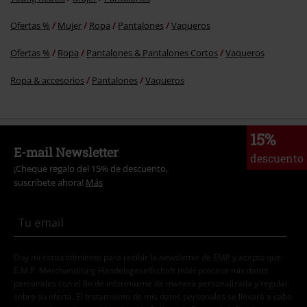
Ofertas %
Mujer
Ropa
Pantalones
Vaqueros
Ofertas %
Ropa
Pantalones & Pantalones Cortos
Vaqueros
Ropa & accesorios
Pantalones
Vaqueros
15%
E-mail Newsletter
descuento
¡Cheque regalo del 15% de descuento,
suscríbete ahora!
Más
Doy mi consentimiento para recibir la newsletter de EMP y acepto que
E.M.P. Merchandising Handelsgesellschaft mbH procese mis datos
personales con el fin de informarme de manera personalizada y regular
sobre su oferta. El tratamiento de mis datos personales se llevará a cabo