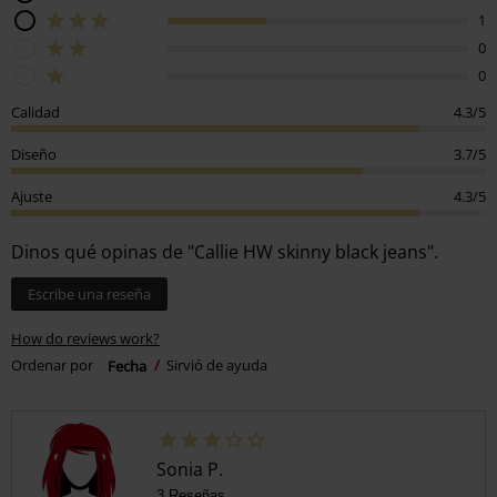
1
0
0
Calidad
4.3/5
Diseño
3.7/5
Ajuste
4.3/5
Dinos qué opinas de "Callie HW skinny black jeans".
Escribe una reseña
How do reviews work?
Ordenar por
Fecha
Sirvió de ayuda
Sonia P.
3 Reseñas