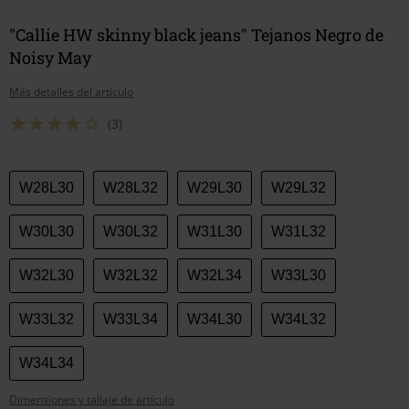
"Callie HW skinny black jeans" Tejanos Negro de
Noisy May
Más detalles del artículo
(3)
Elige
W28L30
W28L32
W29L30
W29L32
tu
talla
W30L30
W30L32
W31L30
W31L32
W32L30
W32L32
W32L34
W33L30
W33L32
W33L34
W34L30
W34L32
W34L34
Dimensiones y tallaje de artículo