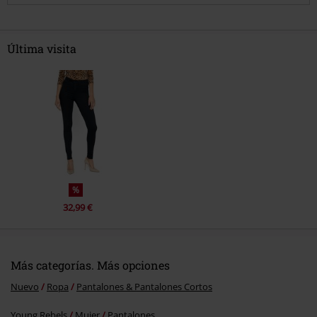
Maria E.
Publicado: lunes, 27 diciembre, 2021 5:25:34 PM
Para una 38/40 compré la 29. Sientan muy bien y se
Última visita
adaptan a la perfección sin estrujar las piernas, dato
importante!
Enviar comentario
¿Te ha resultado útil este comentario?
%
32,99 €
Más categorías. Más opciones
Nuevo
Ropa
Pantalones & Pantalones Cortos
Young Rebels
Mujer
Pantalones