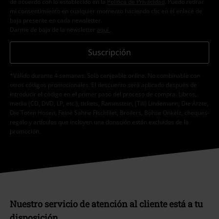
de acuerdo con lo establecido en la
Política de Privacidad
. Puedo retirar
mi consentimiento en cualquier momento haciendo clic en el enlace de
baja presente en cada newsletter.
Darme de baja de la newsletter
aquí
.
Suscripción
*Válido durante 4 semanas. Solo canjeable online. No combinable con
otros códigos promocionales. El descuento será aplicado después de
introducir el código en el primer paso del proceso de compra. Libros,
media (CD, DVD, LP, etc.), tickets, Rammstein, (Till) Lindemann, Die Ärzte,
Die Toten Hosen, Feine Sahne Fischfilet, Broilers, Böhse Onkelz, cheques-
regalo y artículos que incluyen una donación están excluidos de la
promoción.
Nuestro servicio de atención al cliente está a tu
disposición