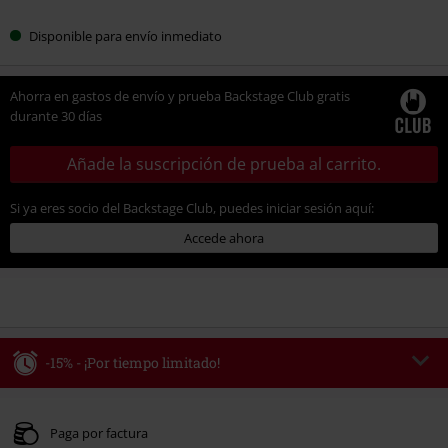
Disponible para envío inmediato
Ahorra en gastos de envío y prueba Backstage Club gratis
durante 30 días
Añade la suscripción de prueba al carrito.
Si ya eres socio del Backstage Club, puedes iniciar sesión aquí:
Accede ahora
-15% - ¡Por tiempo limitado!
Código
WEEKEND
Copia el código
Válido hasta 8/9/26
Paga por factura