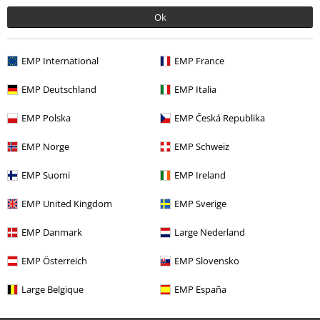
Calidad
Ok
4
Diseño
4
Ajuste
EMP International
EMP France
4
EMP Deutschland
EMP Italia
¿Te ha sido útil esta opinión?
EMP Polska
EMP Česká Republika
EMP Norge
EMP Schweiz
Comentario
EMP Suomi
EMP Ireland
EMP United Kingdom
EMP Sverige
IRENE D.
EMP Danmark
Large Nederland
17 Reseñas
EMP Österreich
EMP Slovensko
Publicado: martes, 7 enero, 2020
Tú estatura en metros (ej. 1,82): 1,70
Large Belgique
EMP España
Genial
Enviar comentario