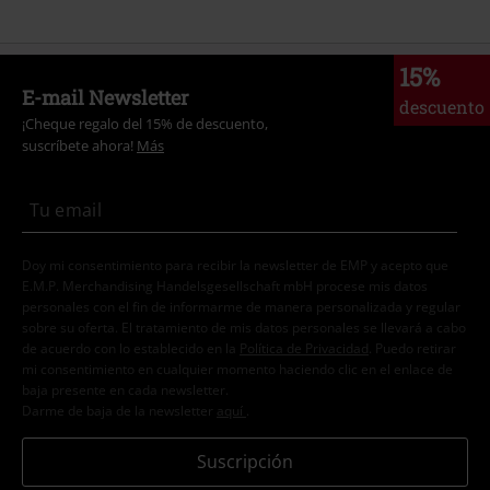
15%
E-mail Newsletter
descuento
¡Cheque regalo del 15% de descuento,
suscríbete ahora!
Más
Doy mi consentimiento para recibir la newsletter de EMP y acepto que
E.M.P. Merchandising Handelsgesellschaft mbH procese mis datos
personales con el fin de informarme de manera personalizada y regular
sobre su oferta. El tratamiento de mis datos personales se llevará a cabo
de acuerdo con lo establecido en la
Política de Privacidad
. Puedo retirar
mi consentimiento en cualquier momento haciendo clic en el enlace de
baja presente en cada newsletter.
Darme de baja de la newsletter
aquí
.
Suscripción