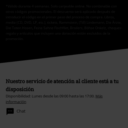
*Válido durante 4 semanas. Solo canjeable online. No combinable con
otros códigos promocionales. El descuento será aplicado después de
introducir el código en el primer paso del proceso de compra. Libros,
media (CD, DVD, LP, etc.), tickets, Rammstein, (Till) Lindemann, Die Ärzte,
Die Toten Hosen, Feine Sahne Fischfilet, Broilers, Böhse Onkelz, cheques-
regalo y artículos que incluyen una donación están excluidos de la
promoción.
Nuestro servicio de atención al cliente está a tu
disposición
Disponibilidad: Lunes desde las 09:00 hasta las 17:00.
Más
información
Chat