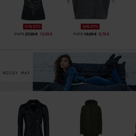
51% DTO
56% DTO
PVPR
27,99 €
13,59 €
PVPR
19,99 €
8,79 €