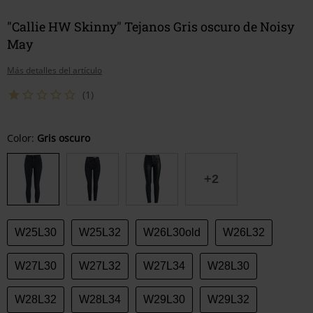
"Callie HW Skinny" Tejanos Gris oscuro de Noisy
May
Más detalles del artículo
(1)
Elige
Color:
Gris oscuro
tu
talla
+2
W25L30
W25L32
W26L30old
W26L32
W27L30
W27L32
W27L34
W28L30
W28L32
W28L34
W29L30
W29L32