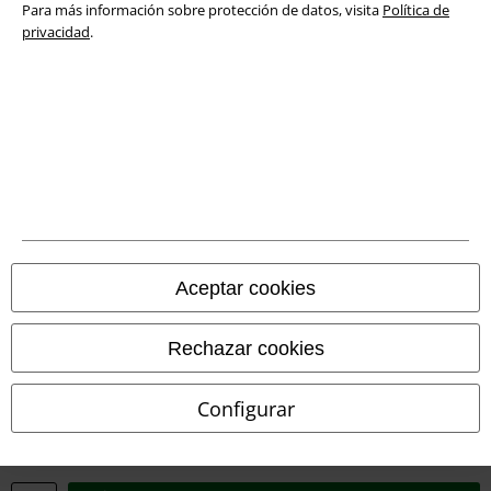
Para más información sobre protección de datos, visita
Política de
privacidad
.
Aviso Legal
Ley protección de datos
Eliminación de residuos y protección del medioambiente
Declaración de Conformidad
Información sobre accesibilidad
Aceptar cookies
Configuración Cookies
Cancelar pedido
Rechazar cookies
Todos los precios incluyen el IVA pero no los
gastos de transporte
Configurar
© 1986-2026 E.M.P. Merchandising HGmbH