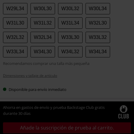
W29L34
W30L30
W30L32
W30L34
W31L30
W31L32
W31L34
W32L30
W32L32
W32L34
W33L30
W33L32
W33L34
W34L30
W34L32
W34L34
Recomendamos comprar una talla más pequeña
Dimensiones y tallaje de artículo
Disponible para envío inmediato
Ahorra en gastos de envío y prueba Backstage Club gratis
durante 30 días
Añade la suscripción de prueba al carrito.