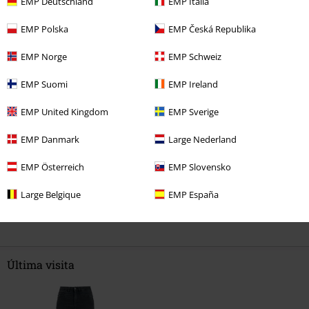
EMP Deutschland
EMP Italia
EMP Polska
EMP Česká Republika
Calidad
1
Diseño
EMP Norge
EMP Schweiz
2
Ajuste
EMP Suomi
EMP Ireland
3
EMP United Kingdom
EMP Sverige
Reseña verificada
¿Te ha sido útil esta opinión?
EMP Danmark
Large Nederland
EMP Österreich
EMP Slovensko
Large Belgique
EMP España
Comentario
Última visita