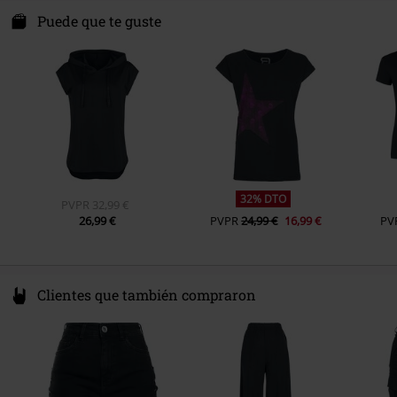
Camiseta sencilla
Private Label - Produced by EMP
Darmer Esch 70a
Puede que te guste
Sexo
Mujer
49811 Lingen
Peso/Gramaje - Camisetas
Camiseta básica (aprox. 160 g/m²)
Germany
- Regularweight
www.emp.de
32% DTO
PVPR
32,99 €
26,99 €
PVPR
24,99 €
16,99 €
PV
Clientes que también compraron