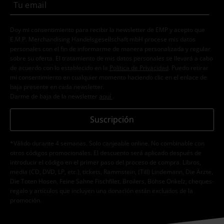
Doy mi consentimiento para recibir la newsletter de EMP y acepto que
E.M.P. Merchandising Handelsgesellschaft mbH procese mis datos
personales con el fin de informarme de manera personalizada y regular
sobre su oferta. El tratamiento de mis datos personales se llevará a cabo
de acuerdo con lo establecido en la
Política de Privacidad
. Puedo retirar
mi consentimiento en cualquier momento haciendo clic en el enlace de
baja presente en cada newsletter.
Darme de baja de la newsletter
aquí
.
Suscripción
*Válido durante 4 semanas. Solo canjeable online. No combinable con
otros códigos promocionales. El descuento será aplicado después de
introducir el código en el primer paso del proceso de compra. Libros,
media (CD, DVD, LP, etc.), tickets, Rammstein, (Till) Lindemann, Die Ärzte,
Die Toten Hosen, Feine Sahne Fischfilet, Broilers, Böhse Onkelz, cheques-
regalo y artículos que incluyen una donación están excluidos de la
promoción.