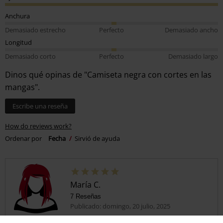
Anchura
Demasiado estrecho
Perfecto
Demasiado ancho
Longitud
Demasiado corto
Perfecto
Demasiado largo
Dinos qué opinas de "Camiseta negra con cortes en las
mangas".
Escribe una reseña
How do reviews work?
Ordenar por
Fecha
Sirvió de ayuda
María C.
7 Reseñas
Publicado: domingo, 20 julio, 2025
Tú estatura en metros (ej. 1,82): 1,69