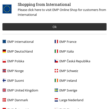
Talla comprada: M
Shopping from International
Please click here to visit EMP Online Shop for customers from
Chulisima
International
Es la camiseta que mas me estoy poniendo en verano. Sinta genial y
es suoer comoda y original
Ok
EMP International
EMP France
Calidad
EMP Deutschland
EMP Italia
5
Diseño
EMP Polska
EMP Česká Republika
5
Ajuste
5
EMP Norge
EMP Schweiz
Anchura
Demasiado estrecho
Perfecto
Demasiado ancho
EMP Suomi
EMP Ireland
Longitud
EMP United Kingdom
EMP Sverige
Demasiado corto
Perfecto
Demasiado largo
EMP Danmark
Large Nederland
Reseña verificada
¿Te ha sido útil esta opinión?