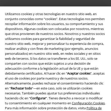
Utilizamos cookies y otras tecnologías en nuestro sitio web, en
App de EMP
conjunto conocidas como “cookies”. Estas tecnologías nos permiten
¡Descarga la nueva App EMP totalmente GRATIS y disfruta de todas
recopilar información sobre los usuarios, su comportamiento y sus
sus nuevas funciones y ventajas!
dispositivos. Algunas cookies son colocadas por nosotros, mientras
que otras provienen de nuestros socios. Nosotros y nuestros socios
utilizamos cookies para garantizar la fiabilidad y seguridad de
nuestro sitio web, mejorar y personalizar tu experiencia de compra,
realizar análisis y con fines de marketing (por ejemplo, anuncios
personalizados) en nuestro sitio web, en redes sociales y en sitios
web de terceros. Si los datos se transfieren a los EE. UU., solo se
A Warner Music Group Company
comparten con socios que están sujetos a una decisión de
adecuación conforme a la legislación actual de la UE y que están
debidamente certificados. Al hacer clic en “
Aceptar cookies
”, aceptas
el uso de cookies por parte nuestra y de nuestros socios.
Alternativamente, puedes rechazar el consentimiento haciendo clic
en “
Rechazar todo
”—en este caso, solo se utilizarán cookies
necesarias. También puedes ajustar tus preferencias individuales
Seguridad
haciendo clic en “
Configurar
”. Tienes derecho a revocar o modificar
tu consentimiento en cualquier momento en
Configuración Cookies
.
Para más información sobre protección de datos, visita
Política de