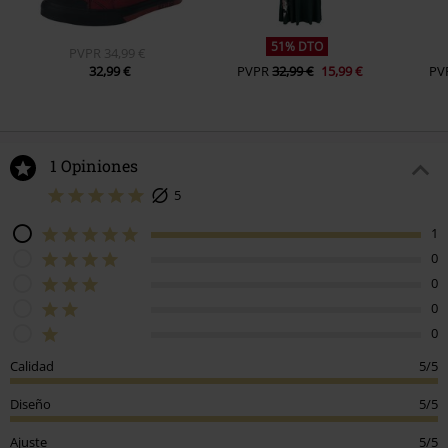
51% DTO
PVPR
34,99 €
32,99 €
PVPR
32,99 €
15,99 €
PV
1 Opiniones
5
1
0
0
0
0
Calidad
5/5
Diseño
5/5
Ajuste
5/5