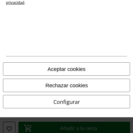
privacidad
.
Legal
Aceptar cookies
Términos y Condiciones
Rechazar cookies
Aviso Legal
Configurar
Ley protección de datos
Eliminación de residuos y protección del medioambiente
Añadir a la cesta
Declaración de Conformidad