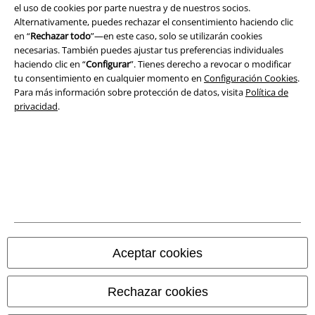
el uso de cookies por parte nuestra y de nuestros socios.
Aviso Legal
Alternativamente, puedes rechazar el consentimiento haciendo clic
en “
Rechazar todo
”—en este caso, solo se utilizarán cookies
Ley protección de datos
necesarias. También puedes ajustar tus preferencias individuales
haciendo clic en “
Configurar
”. Tienes derecho a revocar o modificar
tu consentimiento en cualquier momento en
Configuración Cookies
.
Eliminación de residuos y protección del medioambiente
Para más información sobre protección de datos, visita
Política de
privacidad
.
Declaración de Conformidad
Información sobre accesibilidad
Configuración Cookies
Cancelar pedido
Todos los precios incluyen el IVA pero no los
gastos de transporte
Aceptar cookies
© 1986-2026 E.M.P. Merchandising HGmbH
Rechazar cookies