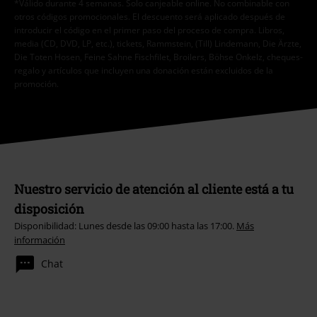
*Válido durante 4 semanas. Solo canjeable online. No combinable con
otros códigos promocionales. El descuento será aplicado después de
introducir el código en el primer paso del proceso de compra. Libros,
media (CD, DVD, LP, etc.), tickets, Rammstein, (Till) Lindemann, Die Ärzte,
Die Toten Hosen, Feine Sahne Fischfilet, Broilers, Böhse Onkelz, cheques-
regalo y artículos que incluyen una donación están excluidos de la
promoción.
Nuestro servicio de atención al cliente está a tu
disposición
Disponibilidad: Lunes desde las 09:00 hasta las 17:00.
Más
información
Chat