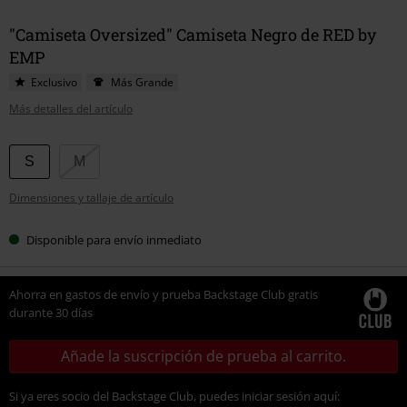
"Camiseta Oversized" Camiseta Negro de RED by
EMP
Exclusivo
Más Grande
Más detalles del artículo
Elige
S
M
tu
Dimensiones y tallaje de artículo
talla
Disponible para envío inmediato
Ahorra en gastos de envío y prueba Backstage Club gratis
durante 30 días
Añade la suscripción de prueba al carrito.
Si ya eres socio del Backstage Club, puedes iniciar sesión aquí: