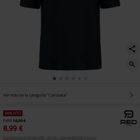
Ver más de la categoría "Camiseta"
40% DTO
PVPR
14,99 €
8,99 €
Los precios incluyen IVA, no incl. manipulación y envío