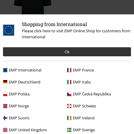
Shopping from International
Please click here to visit EMP Online Shop for customers from
40% DTO
International
PVPR
14,99 €
8,99 €
Ok
Más categorías. Más opciones
EMP International
EMP France
Ropa & accesorios
Tops
Camisetas
EMP Deutschland
EMP Italia
Estilos
Ropa negra
Camisetas negras
EMP Polska
EMP Česká Republika
Mujer
Ropa
Camisetas & Tops
Camisetas
EMP Norge
EMP Schweiz
Mujer
Exclusivo
EMP Suomi
EMP Ireland
Ofertas %
OUTLET
Camisetas
EMP United Kingdom
EMP Sverige