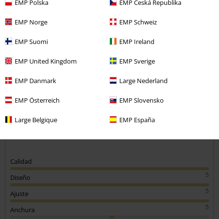
EMP Polska
EMP Česká Republika
EMP Norge
EMP Schweiz
Pepi P.
20 Reseñas
EMP Suomi
EMP Ireland
Publicado: domingo, 10 marzo, 2019
EMP United Kingdom
EMP Sverige
Tú estatura en metros (ej. 1,82): 1,80
Talla comprada: M
EMP Danmark
Large Nederland
Enviar comentario
Súper chula
EMP Österreich
EMP Slovensko
Camiseta sencilla, buena calidad y muy cómoda. La talla, perfecta.
Large Belgique
EMP España
Calidad
5
Diseño
5
Ajuste
5
Anchura