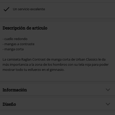
excluidos de este descuento: libros, artículos multimedia, entradas,
Rammstein, (Till) Lindemann, Böhse Onkelz, Broilers, Die Ärzte, Die Toten
Un servicio excelente
Hosen, Metality, Funko Pop!, vales regalo y artículos que incluyan una
donación.
Descripción de artículo
- cuello redondo
- mangas a contraste
- manga corta
La camiseta Raglan Contrast de manga corta de Urban Classics le da
más importancia a la zona de los hombros con su tela roja para poder
mostrar todo tu esfuerzo en el gimnasio.
Información
Artículo no.
343753
Diseño
Título
Camiseta Raglan Contrast