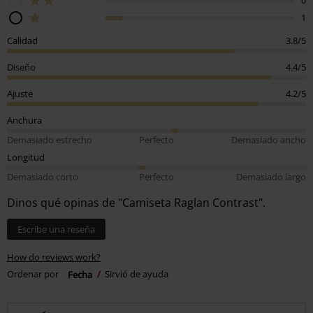
1
Calidad
3.8/5
Diseño
4.4/5
Ajuste
4.2/5
Anchura
Demasiado estrecho
Perfecto
Demasiado ancho
Longitud
Demasiado corto
Perfecto
Demasiado largo
Dinos qué opinas de "Camiseta Raglan Contrast".
Escribe una reseña
How do reviews work?
Ordenar por
Fecha
Sirvió de ayuda