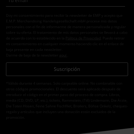
Doy mi consentimiento para recibir la newsletter de EMP y acepto que
E.M.P. Merchandising Handelsgesellschaft mbH procese mis datos
personales con el fin de informarme de manera personalizada y regular
sobre su oferta. El tratamiento de mis datos personales se llevará a cabo
de acuerdo con lo establecido en la
Política de Privacidad
. Puedo retirar
mi consentimiento en cualquier momento haciendo clic en el enlace de
baja presente en cada newsletter.
Darme de baja de la newsletter
aquí
.
Suscripción
*Válido durante 4 semanas. Solo canjeable online. No combinable con
otros códigos promocionales. El descuento será aplicado después de
introducir el código en el primer paso del proceso de compra. Libros,
media (CD, DVD, LP, etc.), tickets, Rammstein, (Till) Lindemann, Die Ärzte,
Die Toten Hosen, Feine Sahne Fischfilet, Broilers, Böhse Onkelz, cheques-
regalo y artículos que incluyen una donación están excluidos de la
promoción.