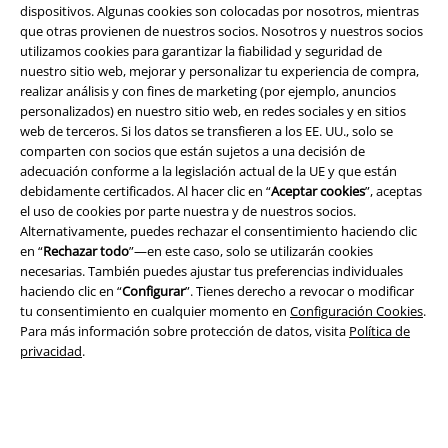
dispositivos. Algunas cookies son colocadas por nosotros, mientras
que otras provienen de nuestros socios. Nosotros y nuestros socios
utilizamos cookies para garantizar la fiabilidad y seguridad de
nuestro sitio web, mejorar y personalizar tu experiencia de compra,
realizar análisis y con fines de marketing (por ejemplo, anuncios
personalizados) en nuestro sitio web, en redes sociales y en sitios
web de terceros. Si los datos se transfieren a los EE. UU., solo se
comparten con socios que están sujetos a una decisión de
adecuación conforme a la legislación actual de la UE y que están
debidamente certificados. Al hacer clic en “
Aceptar cookies
”, aceptas
el uso de cookies por parte nuestra y de nuestros socios.
Legal
Alternativamente, puedes rechazar el consentimiento haciendo clic
en “
Rechazar todo
”—en este caso, solo se utilizarán cookies
Términos y Condiciones
necesarias. También puedes ajustar tus preferencias individuales
haciendo clic en “
Configurar
”. Tienes derecho a revocar o modificar
Aviso Legal
tu consentimiento en cualquier momento en
Configuración Cookies
.
Para más información sobre protección de datos, visita
Política de
Ley protección de datos
privacidad
.
Eliminación de residuos y protección del medioambiente
Declaración de Conformidad