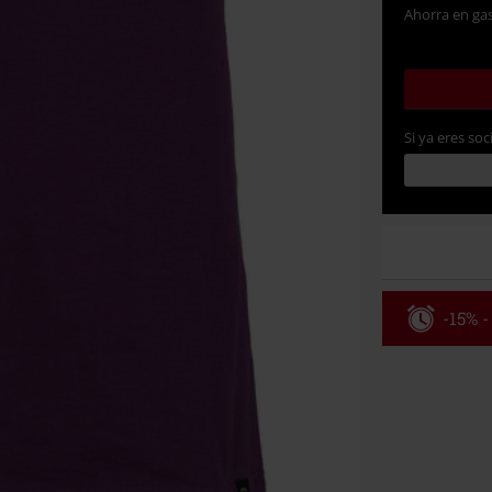
Ahorra en gas
Si ya eres soc
-15% -
Código
Válido hasta 8
Solo online. P
Tras introduci
No acumulable