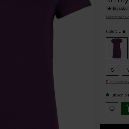
Exclusivo
Más detalles d
Elige
Color:
Lila
tu
talla
S
Dimensiones y 
Disponibl