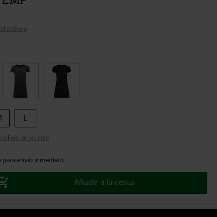
el artículo
M
L
tallaje de artículo
e para envío inmediato
Añadir a la cesta