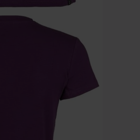
descuento: lib
Onkelz, Broile
que incluyan 