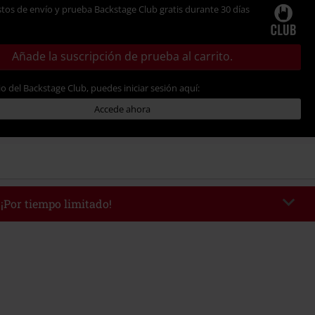
tos de envío y prueba Backstage Club gratis durante 30 días
Añade la suscripción de prueba al carrito.
io del Backstage Club, puedes iniciar sesión aquí:
Accede ahora
 ¡Por tiempo limitado!
WEEKEND
Copia el código
/9/26
edido mínimo 49,99 €.
r el código, el descuento se deducirá automáticamente al final del pedido.
 con otras promociones Códigos promocionales.. Quedan excluidos de este