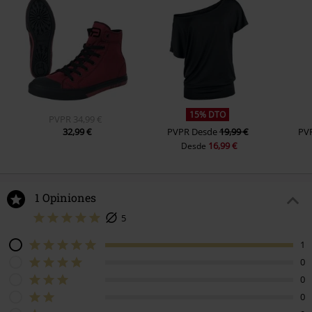
15% DTO
PVPR
34,99 €
32,99 €
PVPR
Desde
19,99 €
PV
16,99 €
Desde
1 Opiniones
5
1
0
0
0