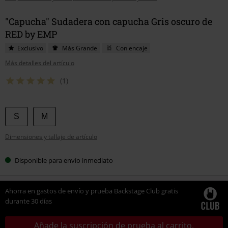
"Capucha" Sudadera con capucha Gris oscuro de
RED by EMP
Exclusivo
Más Grande
Con encaje
Más detalles del artículo
(1)
Elige
S
M
tu
Dimensiones y tallaje de artículo
talla
Disponible para envío inmediato
Ahorra en gastos de envío y prueba Backstage Club gratis
durante 30 días
Añade la suscripción de prueba al carrito.