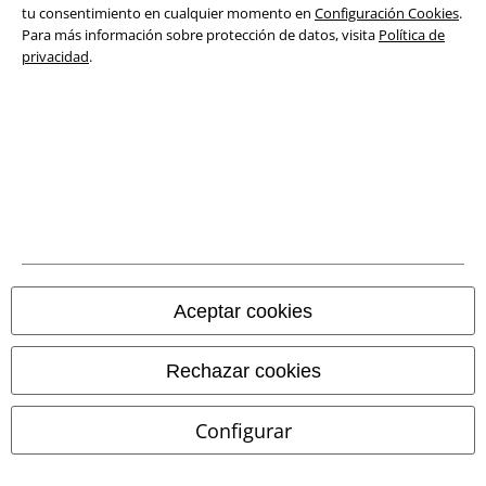
tu consentimiento en cualquier momento en
Configuración Cookies
.
Para más información sobre protección de datos, visita
Política de
Eliminación de residuos y protección del medioambiente
privacidad
.
Declaración de Conformidad
Información sobre accesibilidad
Configuración Cookies
Cancelar pedido
Todos los precios incluyen el IVA pero no los
gastos de transporte
Aceptar cookies
© 1986-2026 E.M.P. Merchandising HGmbH
Rechazar cookies
Configurar
Tiendas EMP online
EMP International