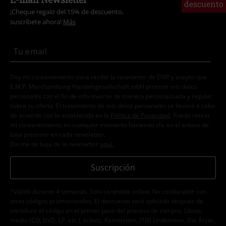
descuento
¡Cheque regalo del 15% de descuento,
suscríbete ahora!
Más
Doy mi consentimiento para recibir la newsletter de EMP y acepto que
E.M.P. Merchandising Handelsgesellschaft mbH procese mis datos
personales con el fin de informarme de manera personalizada y regular
sobre su oferta. El tratamiento de mis datos personales se llevará a cabo
de acuerdo con lo establecido en la
Política de Privacidad
. Puedo retirar
mi consentimiento en cualquier momento haciendo clic en el enlace de
baja presente en cada newsletter.
Darme de baja de la newsletter
aquí
.
Suscripción
*Válido durante 4 semanas. Solo canjeable online. No combinable con
otros códigos promocionales. El descuento será aplicado después de
introducir el código en el primer paso del proceso de compra. Libros,
media (CD, DVD, LP, etc.), tickets, Rammstein, (Till) Lindemann, Die Ärzte,