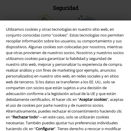
Seguridad
Utilizamos cookies y otras tecnologías en nuestro sitio web, en
conjunto conocidas como “cookies”. Estas tecnologías nos permiten
recopilar información sobre los usuarios, su comportamiento y sus
dispositivos. Algunas cookies son colocadas por nosotros, mientras
que otras provienen de nuestros socios. Nosotros y nuestros socios
utilizamos cookies para garantizar la fiabilidad y seguridad de
nuestro sitio web, mejorar y personalizar tu experiencia de compra,
realizar análisis y con fines de marketing (por ejemplo, anuncios
personalizados) en nuestro sitio web, en redes sociales y en sitios
web de terceros. Si los datos se transfieren a los EE. UU., solo se
comparten con socios que están sujetos a una decisión de
Legal
adecuación conforme a la legislación actual de la UE y que están
debidamente certificados. Al hacer clic en “
Aceptar cookies
”, aceptas
Términos y Condiciones
el uso de cookies por parte nuestra y de nuestros socios.
Alternativamente, puedes rechazar el consentimiento haciendo clic
Aviso Legal
en “
Rechazar todo
”—en este caso, solo se utilizarán cookies
necesarias. También puedes ajustar tus preferencias individuales
haciendo clic en “
Configurar
”. Tienes derecho a revocar o modificar
Ley protección de datos