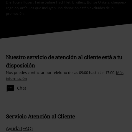
Die Toten Hosen, Feine Sahne Fischfilet, Broilers, Böhse Onkelz, cheques-
regalo y artículos que incluyen una donación están excluidos de la
promoción.
Nuestro servicio de atención al cliente está a tu
disposición
Nos puedes contactar por teléfono de las 09:00 hasta las 17:00.
Más
información
Chat
Servicio Atención al Cliente
Ayuda (FAQ)