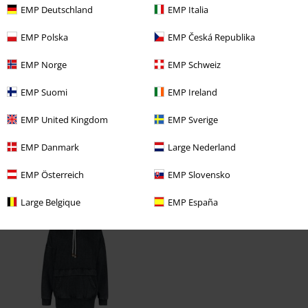
EMP Deutschland
EMP Italia
Demasiado corto
Perfecto
Demasiado largo
EMP Polska
EMP Česká Republika
Reseña verificada
¿Te ha sido útil esta opinión?
EMP Norge
EMP Schweiz
EMP Suomi
EMP Ireland
EMP United Kingdom
EMP Sverige
Comentario
EMP Danmark
Large Nederland
EMP Österreich
EMP Slovensko
Última visita
Large Belgique
EMP España
Enviar comentario