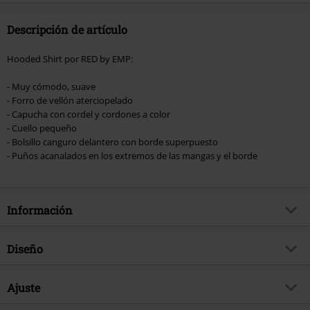
Descripción de artículo
Hooded Shirt por RED by EMP:
- Muy cómodo, suave
- Forro de vellón aterciopelado
- Capucha con cordel y cordones a color
- Cuello pequeño
- Bolsillo canguro delantero con borde superpuesto
- Puños acanalados en los extremos de las mangas y el borde
Información
Artículo no.
567764
Diseño
Título
Capucha
Tipo de producto
Sudadera con capucha
Brand
Ajuste
RED by EMP
Patrón
Liso
Exclusivo
Si