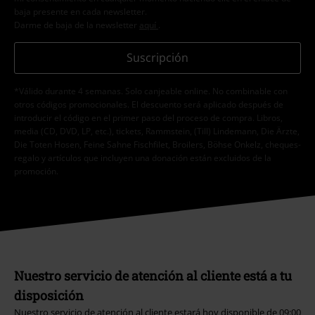
baja presente en cada newsletter.
Darme de baja de la newsletter
aquí
.
Suscripción
*Válido durante 4 semanas. Solo canjeable online. No combinable con
otros códigos promocionales. El descuento será aplicado después de
introducir el código en el primer paso del proceso de compra. Libros,
media (CD, DVD, LP, etc.), tickets, Rammstein, (Till) Lindemann, Die Ärzte,
Die Toten Hosen, Feine Sahne Fischfilet, Broilers, Böhse Onkelz, cheques-
regalo y artículos que incluyen una donación están excluidos de la
promoción.
Nuestro servicio de atención al cliente está a tu
disposición
Nuestro servicio de atención al cliente estará hoy disponible de 09:00