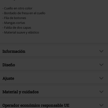
- Cuello en otro color
- Bordado de fresa en el cuello
- Fila de botones
- Mangas cortas
- Falda de dos capas
- Material suave y elástico
Información
Artículo no.
515222
Diseño
Título
Cat Classic Berry
Tipo de producto
Vestidos de longitud media
Brand
Ajuste
Pussy Deluxe
Tipo de vestido
Vestidos forma A, Vestidos verano
tema producto
Rockabilly, Romance, Vestidos
Largo (de la ropa)
Medio
verano, Vestido A-line
Patrón
Material y cuidados
Liso
Fecha de lanzamiento
2/21/25
Detalles
Bordado
Material Externo
95% viscosa, 5% elastán
Operador económico responsable UE
Sexo
Mujer
Tipo de Cierre
Cierre de botones