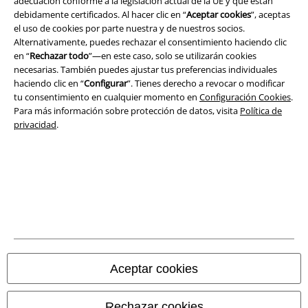
adecuación conforme a la legislación actual de la UE y que están
debidamente certificados. Al hacer clic en “
Aceptar cookies
”, aceptas
el uso de cookies por parte nuestra y de nuestros socios.
Alternativamente, puedes rechazar el consentimiento haciendo clic
Legal
en “
Rechazar todo
”—en este caso, solo se utilizarán cookies
necesarias. También puedes ajustar tus preferencias individuales
Términos y Condiciones
haciendo clic en “
Configurar
”. Tienes derecho a revocar o modificar
tu consentimiento en cualquier momento en
Configuración Cookies
.
Aviso Legal
Para más información sobre protección de datos, visita
Política de
privacidad
.
Ley protección de datos
Eliminación de residuos y protección del medioambiente
Declaración de Conformidad
Información sobre accesibilidad
Configuración Cookies
Aceptar cookies
Cancelar pedido
Rechazar cookies