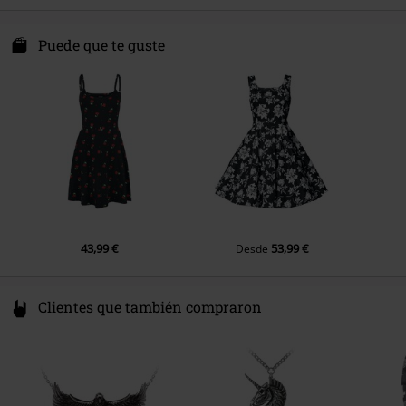
Instrucciones de cuidado
Lavado a Máquina
Color
rosa/Negro
Nastrovje P. GmbH & Co. KG
Interior
100% poliéster
Niederwiesenstr. 28
Puede que te guste
78050 Villingen-Schwenningen
Otro material
Cuello:100% algodón
Germany
43,99 €
53,99 €
Desde
Clientes que también compraron