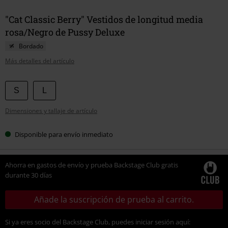
"Cat Classic Berry" Vestidos de longitud media
rosa/Negro de Pussy Deluxe
Bordado
Más detalles del artículo
Elige
S
L
tu
Dimensiones y tallaje de artículo
talla
Disponible para envío inmediato
Ahorra en gastos de envío y prueba Backstage Club gratis
durante 30 días
Añade la suscripción de prueba al carrito.
Si ya eres socio del Backstage Club, puedes iniciar sesión aquí: