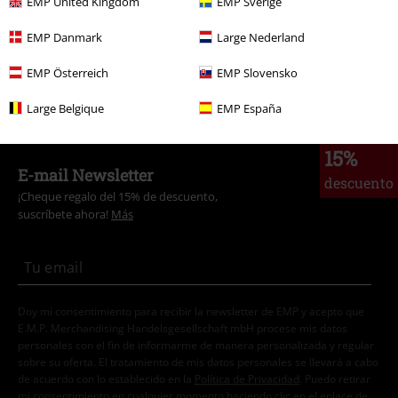
EMP United Kingdom
EMP Sverige
Ropa & accesorios
Una pieza
Vestidos
EMP Danmark
Large Nederland
Marcas Ropa
Pussy Deluxe
Vestidos
Vestidos Midi
EMP Österreich
EMP Slovensko
Nuevo
Ropa
Vestidos
Large Belgique
EMP España
15%
E-mail Newsletter
descuento
¡Cheque regalo del 15% de descuento,
suscríbete ahora!
Más
Doy mi consentimiento para recibir la newsletter de EMP y acepto que
E.M.P. Merchandising Handelsgesellschaft mbH procese mis datos
personales con el fin de informarme de manera personalizada y regular
sobre su oferta. El tratamiento de mis datos personales se llevará a cabo
de acuerdo con lo establecido en la
Política de Privacidad
. Puedo retirar
mi consentimiento en cualquier momento haciendo clic en el enlace de