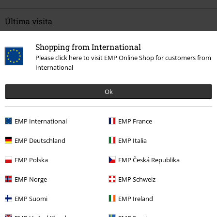
Última visita
Shopping from International
Please click here to visit EMP Online Shop for customers from
International
Ok
%
EMP International
EMP France
43,99 €
EMP Deutschland
EMP Italia
EMP Polska
EMP Česká Republika
Más categorías. Más opciones
EMP Norge
EMP Schweiz
Marcas Ropa
Ropa
Vestidos
EMP Suomi
EMP Ireland
Ropa
Vestidos
Vestidos Midi