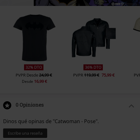
32% DTO
36% DTO
PVPR
Desde
24,99 €
PVPR
119,99 €
75,99 €
PV
16,99 €
Desde
0 Opiniones
Dinos qué opinas de "Catwoman - Pose".
Escribe una reseña