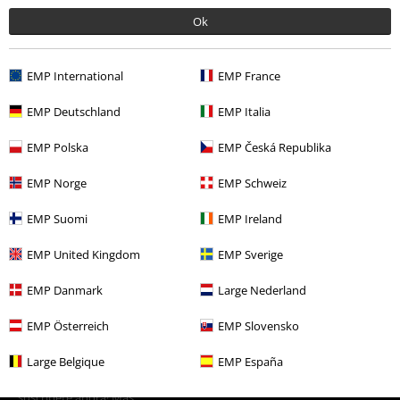
19,99 €
Desde
Ok
Más categorías. Más opciones
EMP International
EMP France
Ropa & accesorios
Tops
Camisetas
EMP Deutschland
EMP Italia
Películas & TV
Películas & TV
Batman
Ropa
Camisetas & Tops
EMP Polska
EMP Česká Republika
Camisetas
EMP Norge
EMP Schweiz
Películas & TV
Películas & TV
Justice League
EMP Suomi
EMP Ireland
Ropa
Camisetas & Tops
Camisetas
EMP United Kingdom
EMP Sverige
Estilos
Ropa negra
Camisetas negras
EMP Danmark
Large Nederland
EMP Österreich
EMP Slovensko
15%
E-mail Newsletter
Large Belgique
EMP España
descuento
¡Cheque regalo del 15% de descuento,
suscríbete ahora!
Más