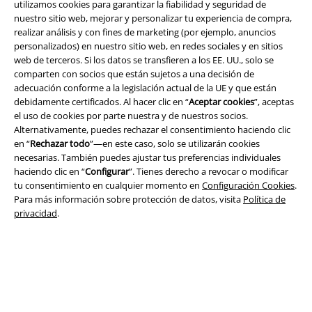
utilizamos cookies para garantizar la fiabilidad y seguridad de
nuestro sitio web, mejorar y personalizar tu experiencia de compra,
realizar análisis y con fines de marketing (por ejemplo, anuncios
personalizados) en nuestro sitio web, en redes sociales y en sitios
web de terceros. Si los datos se transfieren a los EE. UU., solo se
comparten con socios que están sujetos a una decisión de
adecuación conforme a la legislación actual de la UE y que están
debidamente certificados. Al hacer clic en “
Aceptar cookies
”, aceptas
el uso de cookies por parte nuestra y de nuestros socios.
Alternativamente, puedes rechazar el consentimiento haciendo clic
en “
Rechazar todo
”—en este caso, solo se utilizarán cookies
necesarias. También puedes ajustar tus preferencias individuales
haciendo clic en “
Configurar
”. Tienes derecho a revocar o modificar
tu consentimiento en cualquier momento en
Configuración Cookies
.
Legal
Para más información sobre protección de datos, visita
Política de
privacidad
.
Términos y Condiciones
Aviso Legal
Ley protección de datos
Eliminación de residuos y protección del medioambiente