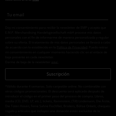
Doy mi consentimiento para recibir la newsletter de EMP y acepto que
E.M.P. Merchandising Handelsgesellschaft mbH procese mis datos
personales con el fin de informarme de manera personalizada y regular
sobre su oferta. El tratamiento de mis datos personales se llevará a cabo
de acuerdo con lo establecido en la
Política de Privacidad
. Puedo retirar
mi consentimiento en cualquier momento haciendo clic en el enlace de
baja presente en cada newsletter.
Darme de baja de la newsletter
aquí
.
Suscripción
*Válido durante 4 semanas. Solo canjeable online. No combinable con
otros códigos promocionales. El descuento será aplicado después de
introducir el código en el primer paso del proceso de compra. Libros,
media (CD, DVD, LP, etc.), tickets, Rammstein, (Till) Lindemann, Die Ärzte,
Die Toten Hosen, Feine Sahne Fischfilet, Broilers, Böhse Onkelz, cheques-
regalo y artículos que incluyen una donación están excluidos de la
promoción.