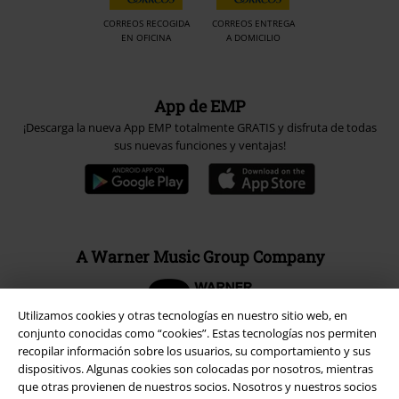
CORREOS RECOGIDA
CORREOS ENTREGA
EN OFICINA
A DOMICILIO
App de EMP
¡Descarga la nueva App EMP totalmente GRATIS y disfruta de todas
sus nuevas funciones y ventajas!
A Warner Music Group Company
Utilizamos cookies y otras tecnologías en nuestro sitio web, en
conjunto conocidas como “cookies”. Estas tecnologías nos permiten
recopilar información sobre los usuarios, su comportamiento y sus
dispositivos. Algunas cookies son colocadas por nosotros, mientras
Seguridad
que otras provienen de nuestros socios. Nosotros y nuestros socios