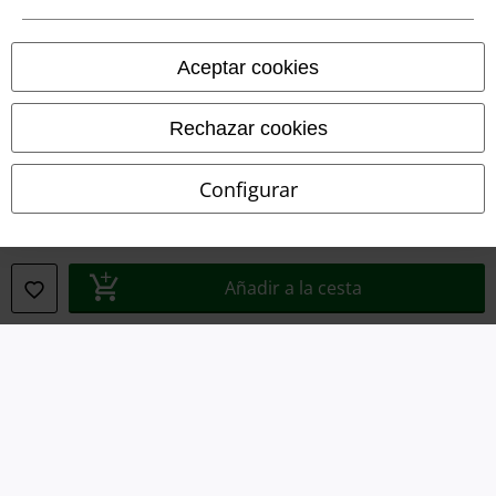
Declaración de Conformidad
Aceptar cookies
Información sobre accesibilidad
Rechazar cookies
Configuración Cookies
Configurar
Cancelar pedido
Todos los precios incluyen el IVA pero no los
gastos de transporte
© 1986-2026 E.M.P. Merchandising HGmbH
Añadir a la cesta
Tiendas EMP online
EMP International
EMP France