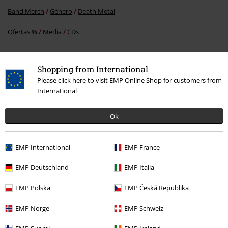
Enviar comentario
Band Merch
Género
Death Metal
Ofertas %
Media
CDs
Shopping from International
15%
Please click here to visit EMP Online Shop for customers from
E-mail Newsletter
descuento
International
¡Cheque regalo del 15% de descuento,
suscríbete ahora!
Más
Ok
EMP International
EMP France
Doy mi consentimiento para recibir la newsletter de EMP y acepto que
EMP Deutschland
EMP Italia
E.M.P. Merchandising Handelsgesellschaft mbH procese mis datos
personales con el fin de informarme de manera personalizada y regular
EMP Polska
EMP Česká Republika
sobre su oferta. El tratamiento de mis datos personales se llevará a cabo
de acuerdo con lo establecido en la
Política de Privacidad
. Puedo retirar
EMP Norge
EMP Schweiz
mi consentimiento en cualquier momento haciendo clic en el enlace de
baja presente en cada newsletter.