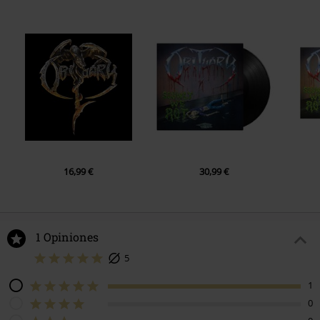
4.
Circle of the tyrants
5.
Dying
6.
Find the arise
7.
Cause of death
8.
Memories remain
9.
Turned inside out
10.
Infected (Demo Version)
11.
Memories remain (Demo Version)
16,99 €
30,99 €
12.
Chopped in half (Demo Version)
1 Opiniones
5
1
0