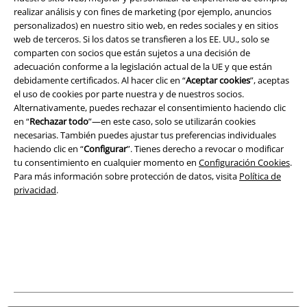
realizar análisis y con fines de marketing (por ejemplo, anuncios
personalizados) en nuestro sitio web, en redes sociales y en sitios
Legal
web de terceros. Si los datos se transfieren a los EE. UU., solo se
Términos y Condiciones
comparten con socios que están sujetos a una decisión de
adecuación conforme a la legislación actual de la UE y que están
debidamente certificados. Al hacer clic en “
Aceptar cookies
”, aceptas
Aviso Legal
el uso de cookies por parte nuestra y de nuestros socios.
Alternativamente, puedes rechazar el consentimiento haciendo clic
Ley protección de datos
en “
Rechazar todo
”—en este caso, solo se utilizarán cookies
necesarias. También puedes ajustar tus preferencias individuales
Eliminación de residuos y protección del medioambiente
haciendo clic en “
Configurar
”. Tienes derecho a revocar o modificar
tu consentimiento en cualquier momento en
Configuración Cookies
.
Declaración de Conformidad
Para más información sobre protección de datos, visita
Política de
privacidad
.
Información sobre accesibilidad
Configuración Cookies
Cancelar pedido
Todos los precios incluyen el IVA pero no los
gastos de transporte