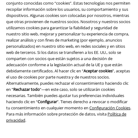
conjunto conocidas como “cookies”. Estas tecnologías nos permiten
recopilar información sobre los usuarios, su comportamiento y sus
dispositivos. Algunas cookies son colocadas por nosotros, mientras
que otras provienen de nuestros socios. Nosotros y nuestros socios
utilizamos cookies para garantizar la fiabilidad y seguridad de
nuestro sitio web, mejorar y personalizar tu experiencia de compra,
realizar análisis y con fines de marketing (por ejemplo, anuncios
personalizados) en nuestro sitio web, en redes sociales y en sitios
web de terceros. Si los datos se transfieren a los EE. UU., solo se
Legal
comparten con socios que están sujetos a una decisión de
adecuación conforme a la legislación actual de la UE y que están
Términos y Condiciones
debidamente certificados. Al hacer clic en “
Aceptar cookies
”, aceptas
el uso de cookies por parte nuestra y de nuestros socios.
Aviso Legal
Alternativamente, puedes rechazar el consentimiento haciendo clic
en “
Rechazar todo
”—en este caso, solo se utilizarán cookies
necesarias. También puedes ajustar tus preferencias individuales
Ley protección de datos
haciendo clic en “
Configurar
”. Tienes derecho a revocar o modificar
tu consentimiento en cualquier momento en
Configuración Cookies
.
Eliminación de residuos y protección del medioambiente
Para más información sobre protección de datos, visita
Política de
privacidad
.
Declaración de Conformidad
Información sobre accesibilidad