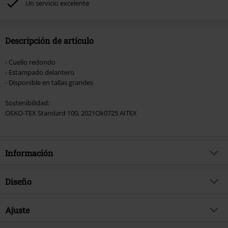
Un servicio excelente
Hosen, Metality, Funko Pop!, vales regalo y artículos que incluyan una
donación.
Descripción de artículo
- Cuello redondo
- Estampado delantero
- Disponible en tallas grandes
Sostenibilidad:
OEKO-TEX Standard 100, 2021Ok0725 AITEX
Información
Artículo no.
565462
Diseño
Título
Celtic Cross
Tipo de producto
Camiseta
Brand
Ajuste
Outer Vision
Patrón
Liso
Exclusivo
Si