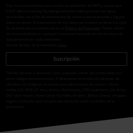
Doy mi consentimiento para recibir la newsletter de EMP y acepto que
E.M.P. Merchandising Handelsgesellschaft mbH procese mis datos
personales con el fin de informarme de manera personalizada y regular
sobre su oferta. El tratamiento de mis datos personales se llevará a cabo
de acuerdo con lo establecido en la
Política de Privacidad
. Puedo retirar
mi consentimiento en cualquier momento haciendo clic en el enlace de
baja presente en cada newsletter.
Darme de baja de la newsletter
aquí
.
Suscripción
*Válido durante 4 semanas. Solo canjeable online. No combinable con
otros códigos promocionales. El descuento será aplicado después de
introducir el código en el primer paso del proceso de compra. Libros,
media (CD, DVD, LP, etc.), tickets, Rammstein, (Till) Lindemann, Die Ärzte,
Die Toten Hosen, Feine Sahne Fischfilet, Broilers, Böhse Onkelz, cheques-
regalo y artículos que incluyen una donación están excluidos de la
promoción.