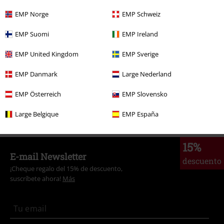
Más categorías. Más opciones
EMP Norge
EMP Schweiz
Estilos
Rockwear
Ropa
Camisetas & Tops
Camisetas
EMP Suomi
EMP Ireland
Estilos
Rockwear
Rockwear Hombre
EMP United Kingdom
EMP Sverige
Ofertas %
Hombre
Ropa
Camisetas & Tops
EMP Danmark
Large Nederland
Nuevo
Ropa
Camisetas & Tops
Camisetas
EMP Österreich
EMP Slovensko
Hombre
Exclusivo
Large Belgique
EMP España
15%
E-mail Newsletter
descuento
¡Cheque regalo del 15% de descuento,
suscríbete ahora!
Más