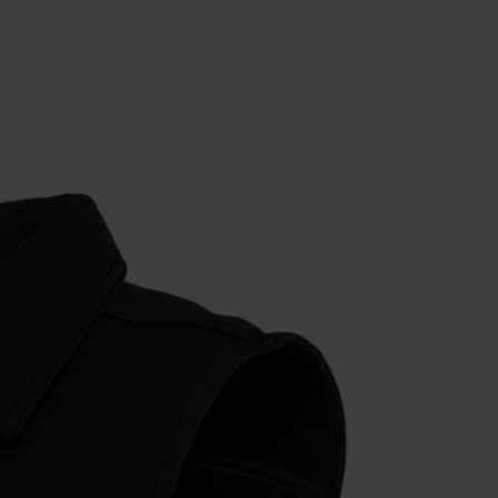
descuento: lib
Onkelz, Broile
que incluyan 