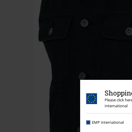
Shopping
Please click he
International
EMP International