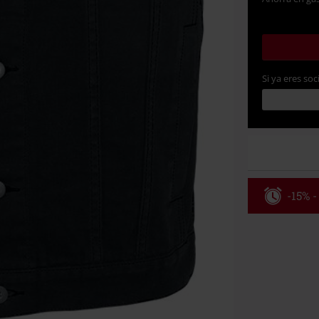
Si ya eres soc
-15% -
Código
Válido hasta 8
Solo online. P
Tras introduci
No acumulable