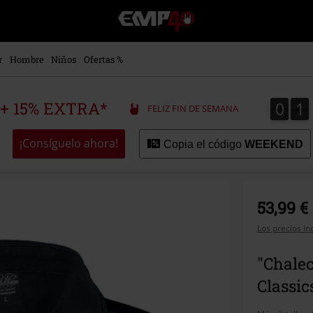
EMP
-
Música,
Películas,
r
Hombre
Niños
Ofertas %
TV
&
Gaming
0
1
0
1
 + 15% EXTRA*
FELIZ FIN DE SEMANA
Merch
-
Ropa
¡Consíguelo ahora!
Copia el código
WEEKEND
Alternativa
53,99 €
Los precios in
"Chale
Classic