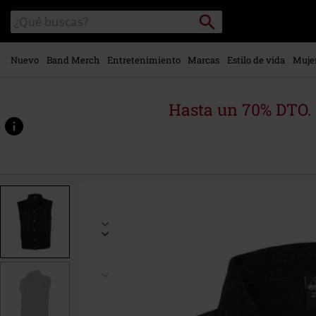
Ir al
Buscar
Buscar
contenido
en
principal
el
catálogo
Nuevo
Band Merch
Entretenimiento
Marcas
Estilo de vida
Muje
Hasta un 70% DTO.
https://www.emp-
online.es/p/chaleco-
tejano/246687.html