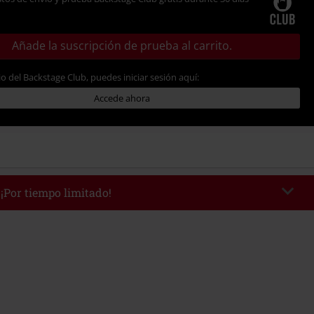
Añade la suscripción de prueba al carrito.
io del Backstage Club, puedes iniciar sesión aquí:
Accede ahora
 ¡Por tiempo limitado!
WEEKEND
Copia el código
/9/26
edido mínimo 49,99 €.
r el código, el descuento se deducirá automáticamente al final del pedido.
 con otras promociones Códigos promocionales.. Quedan excluidos de este