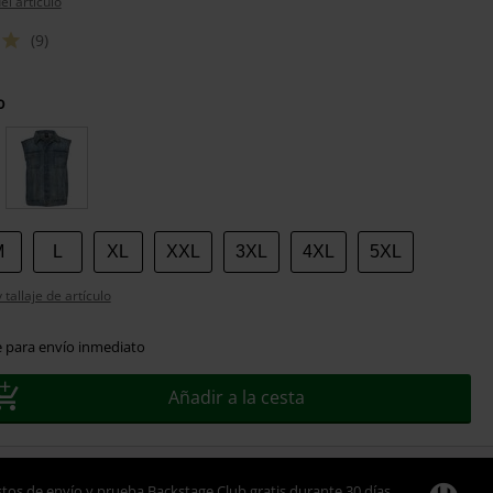
el artículo
(9)
o
M
L
XL
XXL
3XL
4XL
5XL
tallaje de artículo
e para envío inmediato
Añadir a la cesta
tos de envío y prueba Backstage Club gratis durante 30 días