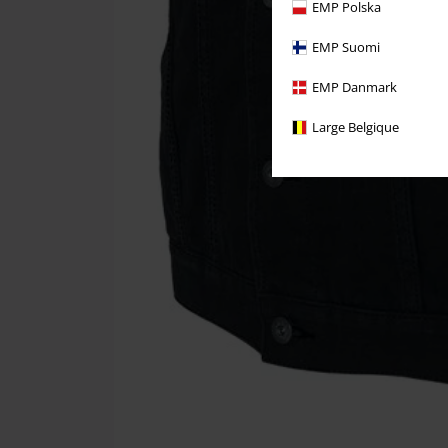
EMP Polska
EMP Suomi
EMP Danmark
Large Belgique