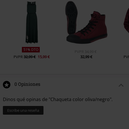
51% DTO
PVPR
34,99 €
PVPR
32,99 €
15,99 €
32,99 €
PV
0 Opiniones
Dinos qué opinas de "Chaqueta color oliva/negro".
Escribe una reseña