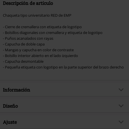
Descripción de artículo
Chaqueta tipo universitario RED de EMP
- Cierre de cremallera con etiqueta de logotipo
- Bolsillos diagonales con cremallera y etiqueta de logotipo
- Puños acanalados con rayas
- Capucha de doble capa
- Mangas y capucha en color de contraste
- Bolsillo interior abierto en el lado izquierdo
- Capucha desmontable
- Pequeña etiqueta con logotipo en la parte superior del brazo derecho
Información
Artículo no.
581083
Diseño
Título
Chaqueta color oliva/negro
Tipo de producto
Chaqueta Universitaria
Brand
Ajuste
RED by EMP
Patrón
Liso