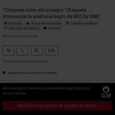
"Chaqueta color oliva/negro" Chaqueta
Universitaria aceituna/negro de RED by EMP
Exclusivo
Partes desmontables
Detalles metálicos
Elemento decorativo
Parches
Más detalles del artículo
Elige
M
L
XL
XXL
tu
Dimensiones y tallaje de artículo
talla
Disponible para envío inmediato
Ahorra en gastos de envío y prueba Backstage Club gratis
durante 30 días
Añade la suscripción de prueba al carrito.