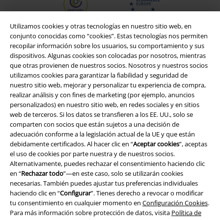
Utilizamos cookies y otras tecnologías en nuestro sitio web, en
conjunto conocidas como “cookies”. Estas tecnologías nos permiten
recopilar información sobre los usuarios, su comportamiento y sus
dispositivos. Algunas cookies son colocadas por nosotros, mientras
que otras provienen de nuestros socios. Nosotros y nuestros socios
utilizamos cookies para garantizar la fiabilidad y seguridad de
nuestro sitio web, mejorar y personalizar tu experiencia de compra,
realizar análisis y con fines de marketing (por ejemplo, anuncios
personalizados) en nuestro sitio web, en redes sociales y en sitios
web de terceros. Si los datos se transfieren a los EE. UU., solo se
Legal
comparten con socios que están sujetos a una decisión de
adecuación conforme a la legislación actual de la UE y que están
Términos y Condiciones
debidamente certificados. Al hacer clic en “
Aceptar cookies
”, aceptas
el uso de cookies por parte nuestra y de nuestros socios.
Aviso Legal
Alternativamente, puedes rechazar el consentimiento haciendo clic
en “
Rechazar todo
”—en este caso, solo se utilizarán cookies
necesarias. También puedes ajustar tus preferencias individuales
Ley protección de datos
haciendo clic en “
Configurar
”. Tienes derecho a revocar o modificar
tu consentimiento en cualquier momento en
Configuración Cookies
.
Eliminación de residuos y protección del medioambiente
Para más información sobre protección de datos, visita
Política de