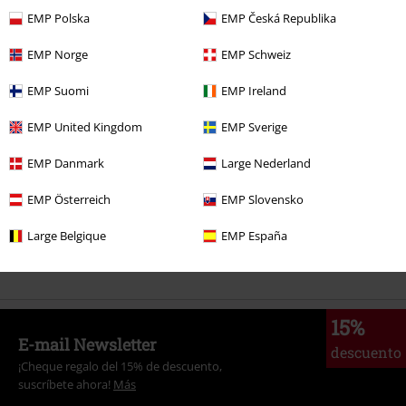
EMP Polska
EMP Česká Republika
Más categorías. Más opciones
EMP Norge
EMP Schweiz
Marcas Ropa
Marcas by EMP
Jerseys & Cárdigans
EMP Suomi
EMP Ireland
Marcas Ropa
Marcas by EMP
Chaquetas
EMP United Kingdom
EMP Sverige
Marcas Ropa
Marcas by EMP
Hombre
RED by EMP
Ropa
Chaquetas
EMP Danmark
Large Nederland
Marcas Ropa
Marcas by EMP
Hombre
RED by EMP
Ropa
Jerséis
EMP Österreich
EMP Slovensko
y sudaderas
Large Belgique
EMP España
Marcas Ropa
Ropa
Chaquetas
15%
E-mail Newsletter
descuento
¡Cheque regalo del 15% de descuento,
suscríbete ahora!
Más