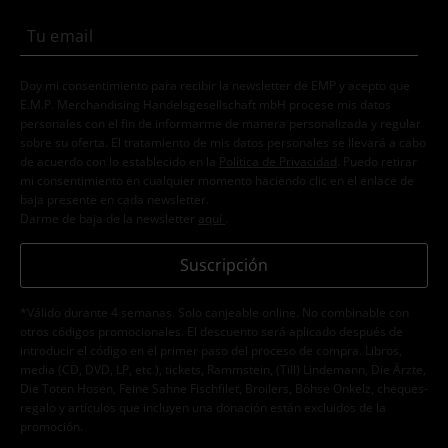
Doy mi consentimiento para recibir la newsletter de EMP y acepto que
E.M.P. Merchandising Handelsgesellschaft mbH procese mis datos
personales con el fin de informarme de manera personalizada y regular
sobre su oferta. El tratamiento de mis datos personales se llevará a cabo
de acuerdo con lo establecido en la
Política de Privacidad
. Puedo retirar
mi consentimiento en cualquier momento haciendo clic en el enlace de
baja presente en cada newsletter.
Darme de baja de la newsletter
aquí
.
Suscripción
*Válido durante 4 semanas. Solo canjeable online. No combinable con
otros códigos promocionales. El descuento será aplicado después de
introducir el código en el primer paso del proceso de compra. Libros,
media (CD, DVD, LP, etc.), tickets, Rammstein, (Till) Lindemann, Die Ärzte,
Die Toten Hosen, Feine Sahne Fischfilet, Broilers, Böhse Onkelz, cheques-
regalo y artículos que incluyen una donación están excluidos de la
promoción.