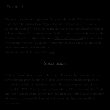
Doy mi consentimiento para recibir la newsletter de EMP y acepto que
E.M.P. Merchandising Handelsgesellschaft mbH procese mis datos
personales con el fin de informarme de manera personalizada y regular
sobre su oferta. El tratamiento de mis datos personales se llevará a cabo
de acuerdo con lo establecido en la
Política de Privacidad
. Puedo retirar
mi consentimiento en cualquier momento haciendo clic en el enlace de
baja presente en cada newsletter.
Darme de baja de la newsletter
aquí
.
Suscripción
*Válido durante 4 semanas. Solo canjeable online. No combinable con
otros códigos promocionales. El descuento será aplicado después de
introducir el código en el primer paso del proceso de compra. Libros,
media (CD, DVD, LP, etc.), tickets, Rammstein, (Till) Lindemann, Die Ärzte,
Die Toten Hosen, Feine Sahne Fischfilet, Broilers, Böhse Onkelz, cheques-
regalo y artículos que incluyen una donación están excluidos de la
promoción.