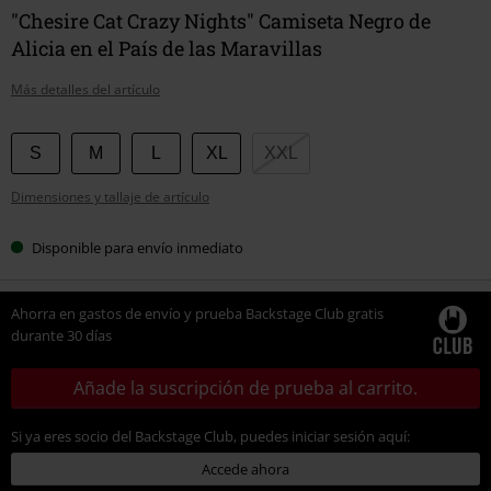
"Chesire Cat Crazy Nights" Camiseta Negro de
Alicia en el País de las Maravillas
Más detalles del artículo
Elige
S
M
L
XL
XXL
tu
Dimensiones y tallaje de artículo
talla
Disponible para envío inmediato
Ahorra en gastos de envío y prueba Backstage Club gratis
durante 30 días
Añade la suscripción de prueba al carrito.
Si ya eres socio del Backstage Club, puedes iniciar sesión aquí:
Accede ahora