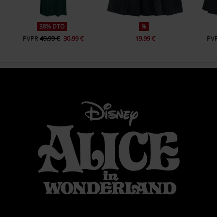
38% DTO
%
PVPR
49,99 €
30,99 €
19,99 €
PV