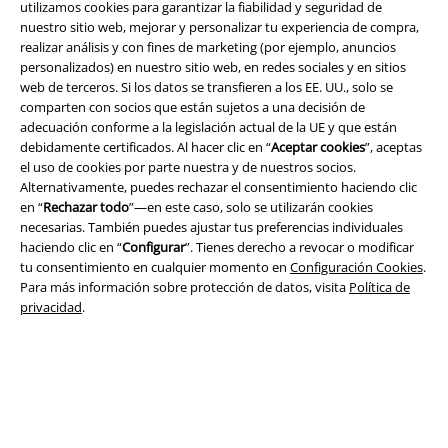
utilizamos cookies para garantizar la fiabilidad y seguridad de
EN OFICINA
A DOMICILIO
nuestro sitio web, mejorar y personalizar tu experiencia de compra,
realizar análisis y con fines de marketing (por ejemplo, anuncios
personalizados) en nuestro sitio web, en redes sociales y en sitios
web de terceros. Si los datos se transfieren a los EE. UU., solo se
App de EMP
comparten con socios que están sujetos a una decisión de
¡Descarga la nueva App EMP totalmente GRATIS y disfruta de todas
adecuación conforme a la legislación actual de la UE y que están
sus nuevas funciones y ventajas!
debidamente certificados. Al hacer clic en “
Aceptar cookies
”, aceptas
el uso de cookies por parte nuestra y de nuestros socios.
Alternativamente, puedes rechazar el consentimiento haciendo clic
en “
Rechazar todo
”—en este caso, solo se utilizarán cookies
necesarias. También puedes ajustar tus preferencias individuales
haciendo clic en “
Configurar
”. Tienes derecho a revocar o modificar
A Warner Music Group Company
tu consentimiento en cualquier momento en
Configuración Cookies
.
Para más información sobre protección de datos, visita
Política de
privacidad
.
Seguridad