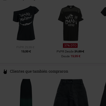
78050 Villingen-Schwenningen
Sexo
Mujer
Color
Germany
Negro
37% DTO
PVPR
29,99 €
19,99 €
PVPR
Desde
31,99 €
19,99 €
Desde
Clientes que también compraron