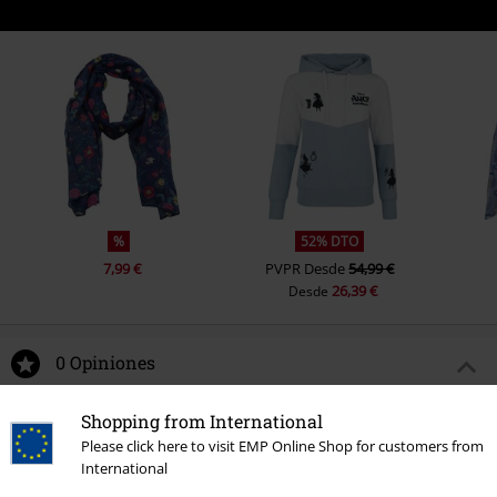
%
52% DTO
7,99 €
PVPR
Desde
54,99 €
26,39 €
Desde
0 Opiniones
Dinos qué opinas de "Chesire Cat Crazy Nights".
Shopping from International
Please click here to visit EMP Online Shop for customers from
Escribe una reseña
International