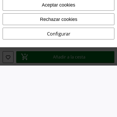
Aceptar cookies
Eliminación de residuos y protección del medioambiente
Rechazar cookies
Declaración de Conformidad
Configurar
Información sobre accesibilidad
Configuración Cookies
Añadir a la cesta
Cancelar pedido
Todos los precios incluyen el IVA pero no los
gastos de transporte
© 1986-2026 E.M.P. Merchandising HGmbH
Tiendas EMP online
EMP International