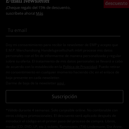
E-mail Newsletter
descuento
¡Cheque regalo del 15% de descuento,
suscríbete ahora!
Más
Doy mi consentimiento para recibir la newsletter de EMP y acepto que
E.M.P. Merchandising Handelsgesellschaft mbH procese mis datos
personales con el fin de informarme de manera personalizada y regular
sobre su oferta. El tratamiento de mis datos personales se llevará a cabo
de acuerdo con lo establecido en la
Política de Privacidad
. Puedo retirar
mi consentimiento en cualquier momento haciendo clic en el enlace de
baja presente en cada newsletter.
Darme de baja de la newsletter
aquí
.
Suscripción
*Válido durante 4 semanas. Solo canjeable online. No combinable con
otros códigos promocionales. El descuento será aplicado después de
introducir el código en el primer paso del proceso de compra. Libros,
media (CD, DVD, LP, etc.), tickets, Rammstein, (Till) Lindemann, Die Ärzte,