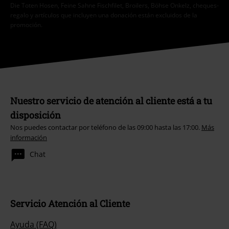
Die Toten Hosen, Feine Sahne Fischfilet, Broilers, Böhse Onkelz, cheques-
regalo y artículos que incluyen una donación están excluidos de la
promoción.
Nuestro servicio de atención al cliente está a tu
disposición
Nos puedes contactar por teléfono de las 09:00 hasta las 17:00.
Más
información
Chat
Servicio Atención al Cliente
Ayuda (FAQ)