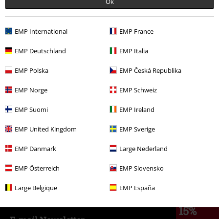
Ok
EMP International
EMP France
EMP Deutschland
EMP Italia
EMP Polska
EMP Česká Republika
Más categorías. Más opciones
EMP Norge
EMP Schweiz
Estilos
Ideas de regalo
Nerds de cine
EMP Suomi
EMP Ireland
Estilos
Ideas de regalo
Fans de anime
EMP United Kingdom
EMP Sverige
Películas & TV
Películas & TV
Series TV
Accesorios
EMP Danmark
Large Nederland
Películas & TV
Anime
Accesorios
EMP Österreich
EMP Slovensko
Películas & TV
Cartoon
Accesorios
Large Belgique
EMP España
15%