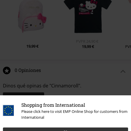
PVPR
24,90 €
19,99 €
19,99 €
PV
0 Opiniones
Dinos qué opinas de "Cinnamoroll".
Escribe una reseña
Shopping from International
Please click here to visit EMP Online Shop for customers from
International