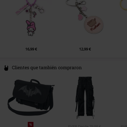
info@thecaratshop.co.uk
16,99 €
12,99 €
Clientes que también compraron
%
PVPR
Desde
79,99 €
PV