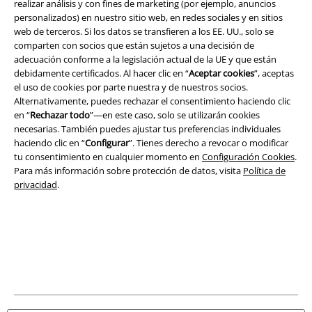
realizar análisis y con fines de marketing (por ejemplo, anuncios
personalizados) en nuestro sitio web, en redes sociales y en sitios
Seguridad
web de terceros. Si los datos se transfieren a los EE. UU., solo se
comparten con socios que están sujetos a una decisión de
adecuación conforme a la legislación actual de la UE y que están
debidamente certificados. Al hacer clic en “
Aceptar cookies
”, aceptas
el uso de cookies por parte nuestra y de nuestros socios.
Alternativamente, puedes rechazar el consentimiento haciendo clic
en “
Rechazar todo
”—en este caso, solo se utilizarán cookies
necesarias. También puedes ajustar tus preferencias individuales
haciendo clic en “
Configurar
”. Tienes derecho a revocar o modificar
tu consentimiento en cualquier momento en
Configuración Cookies
.
Para más información sobre protección de datos, visita
Política de
privacidad
.
Legal
Términos y Condiciones
Aviso Legal
Ley protección de datos