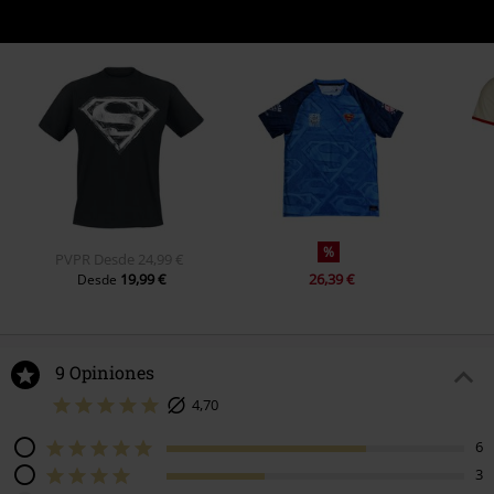
%
PVPR
Desde
24,99 €
19,99 €
26,39 €
Desde
9 Opiniones
4,70
6
3