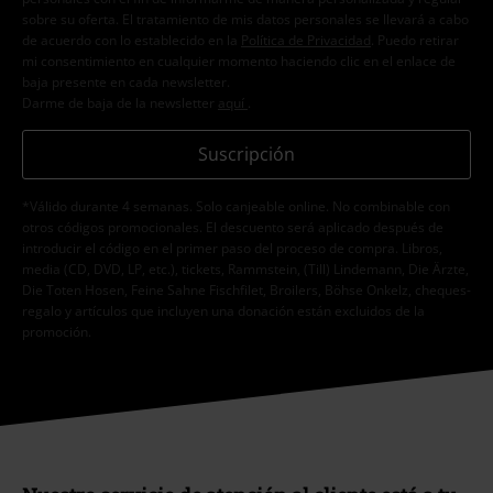
sobre su oferta. El tratamiento de mis datos personales se llevará a cabo
de acuerdo con lo establecido en la
Política de Privacidad
. Puedo retirar
mi consentimiento en cualquier momento haciendo clic en el enlace de
baja presente en cada newsletter.
Darme de baja de la newsletter
aquí
.
Suscripción
*Válido durante 4 semanas. Solo canjeable online. No combinable con
otros códigos promocionales. El descuento será aplicado después de
introducir el código en el primer paso del proceso de compra. Libros,
media (CD, DVD, LP, etc.), tickets, Rammstein, (Till) Lindemann, Die Ärzte,
Die Toten Hosen, Feine Sahne Fischfilet, Broilers, Böhse Onkelz, cheques-
regalo y artículos que incluyen una donación están excluidos de la
promoción.