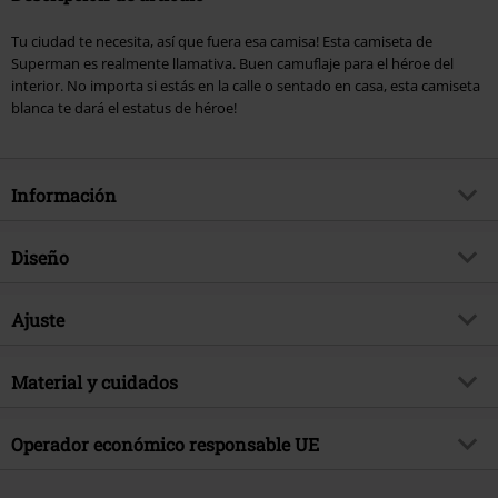
Tu ciudad te necesita, así que fuera esa camisa! Esta camiseta de
Superman es realmente llamativa. Buen camuflaje para el héroe del
interior. No importa si estás en la calle o sentado en casa, esta camiseta
blanca te dará el estatus de héroe!
Información
Artículo no.
281078
Diseño
Título
Clark Kent
Tipo de producto
Camiseta
tema producto
Ajuste
Fan merch, Series TV, Comics DC,
Película, Superhéroes
Patrón
Liso
Forma/Tops
Regular
Licencia
licencia oficial del producto
Estampada
Material y cuidados
si
Largo (de la ropa)
Normal
Licencias de entretenimiento
Superman
Estilo Estampado
dibujo subliminado
Material Externo
70% poliester, 30% algodón
Operador económico responsable UE
Fecha de lanzamiento
8/18/25
Detalles
Estampado delantero
Instrucciones de cuidado
Lavado a Máquina
Sexo
Hombre
Forma Escote
Cuello Redondo
Cotton Division