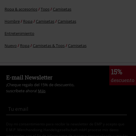
Ropa & accesorios
Tops
Camisetas
Hombre
Ropa
Camisetas
Camisetas
Entretenimiento
Nuevo
Ropa
Camisetas & Tops
Camisetas
15%
E-mail Newsletter
descuento
¡Cheque regalo del 15% de descuento,
suscríbete ahora!
Más
Doy mi consentimiento para recibir la newsletter de EMP y acepto que
E.M.P. Merchandising Handelsgesellschaft mbH procese mis datos
personales con el fin de informarme de manera personalizada y regular