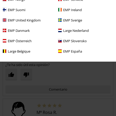
Publicado: domingo, 21 febrero, 2016
EMP Suomi
EMP Ireland
perfecta
EMP United Kingdom
EMP Sverige
Talla ideal. Tejido bueno. Queda super bien y divertida
Enviar comentario
EMP Danmark
Large Nederland
EMP Österreich
EMP Slovensko
Large Belgique
EMP España
Reseña verificada
¿Te ha sido útil esta opinión?
Comentario
Mª Rosa R.