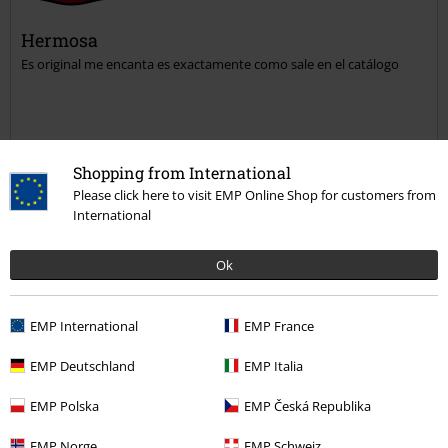
Hermosa
Es original me encanta es exactamente como sale en el catálogo
Enviar comentario
Shopping from International
Please click here to visit EMP Online Shop for customers from
Reseña verificada
International
¿Te ha sido útil esta opinión?
Ok
EMP International
EMP France
Comentario
EMP Deutschland
EMP Italia
EMP Polska
EMP Česká Republika
Ana R.
3 Reseñas
EMP Norge
EMP Schweiz