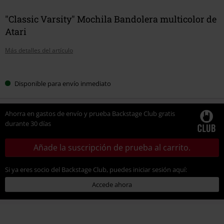
"Classic Varsity" Mochila Bandolera multicolor de
Atari
Más detalles del artículo
Elige
Disponible para envío inmediato
tu
talla
Ahorra en gastos de envío y prueba Backstage Club gratis
durante 30 días
Añade la suscripción de prueba al carrito.
Si ya eres socio del Backstage Club, puedes iniciar sesión aquí:
Accede ahora