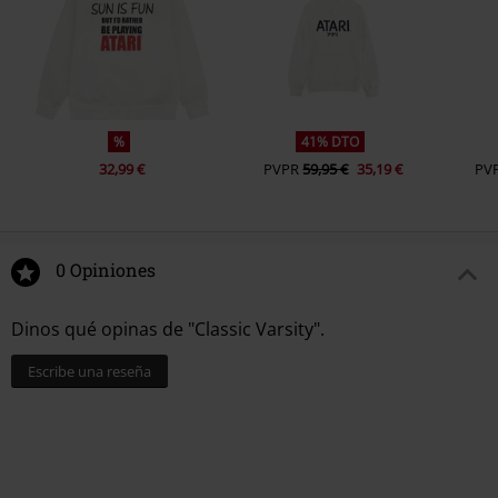
%
41% DTO
32,99 €
PVPR
59,95 €
35,19 €
PV
0 Opiniones
Dinos qué opinas de "Classic Varsity".
Escribe una reseña