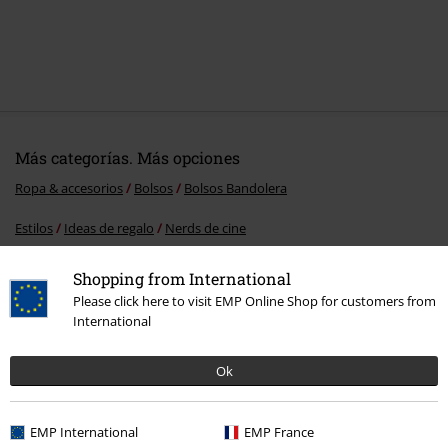
Más categorías. Más opciones
Ropa & accesorios
Bolsos
Bolsos Bandolera
Estilos
Ideas de regalo
Nerds de cine
Estilos
Ideas de regalo
Nerds de videojuegos
Shopping from International
Please click here to visit EMP Online Shop for customers from
Gaming
Top gaming merch
Retrogaming
International
Accesorios
Bolsos
Bolsos Bandolera
Ok
15%
EMP International
EMP France