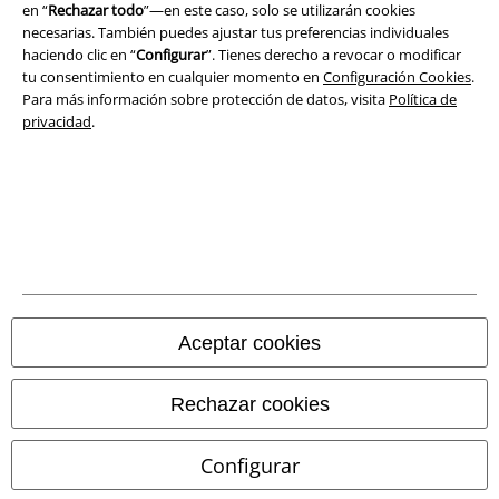
Ley protección de datos
en “
Rechazar todo
”—en este caso, solo se utilizarán cookies
necesarias. También puedes ajustar tus preferencias individuales
Eliminación de residuos y protección del medioambiente
haciendo clic en “
Configurar
”. Tienes derecho a revocar o modificar
tu consentimiento en cualquier momento en
Configuración Cookies
.
Para más información sobre protección de datos, visita
Política de
Declaración de Conformidad
privacidad
.
Información sobre accesibilidad
Configuración Cookies
Cancelar pedido
Todos los precios incluyen el IVA pero no los
gastos de transporte
© 1986-2026 E.M.P. Merchandising HGmbH
Aceptar cookies
Rechazar cookies
Tiendas EMP online
Configurar