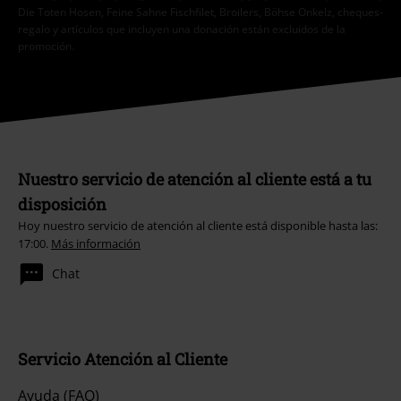
Die Toten Hosen, Feine Sahne Fischfilet, Broilers, Böhse Onkelz, cheques-
regalo y artículos que incluyen una donación están excluidos de la
promoción.
Nuestro servicio de atención al cliente está a tu
disposición
Hoy nuestro servicio de atención al cliente está disponible hasta las:
17:00.
Más información
Chat
Servicio Atención al Cliente
Ayuda (FAQ)