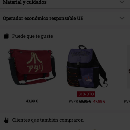
tema producto
Material y cuidados
Fan merch, Videojuegos, Retro
Gaming, Regalos
Tipo de Cierre
Hebilla
Material Externo
80% algodón, 20% poliéster
Licencia
licencia oficial del producto
Color
Operador económico responsable UE
multicolor
Licencias de entretenimiento
Atari
Difuzed B.V.
Fecha de lanzamiento
3/17/26
Molenwerf 24
Puede que te guste
1911 DB Uitgeest
Sexo
Unisex
Netherlands
www.difuzed.com
31% DTO
43,99 €
PVPR
69,95 €
47,99 €
PV
Clientes que también compraron