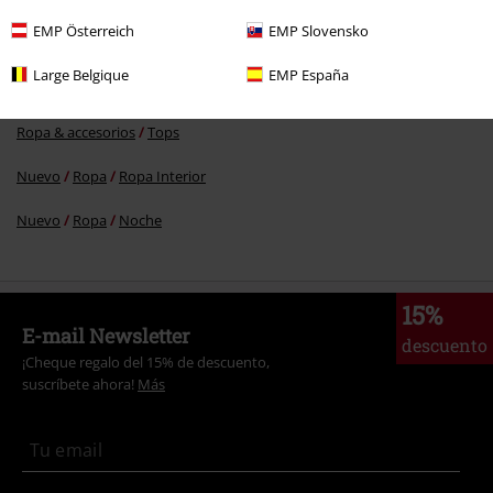
Más categorías. Más opciones
EMP Österreich
EMP Slovensko
Ropa & accesorios
Una pieza
Ropa interior
Large Belgique
EMP España
Ropa & accesorios
Una pieza
Pyjamas
Ropa & accesorios
Tops
Nuevo
Ropa
Ropa Interior
Nuevo
Ropa
Noche
15%
E-mail Newsletter
descuento
¡Cheque regalo del 15% de descuento,
suscríbete ahora!
Más