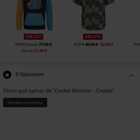
33% DTO
34% DTO
PVPR
Desde
77,99 €
PVPR
49,99 €
32,99 €
PV
51,99 €
Desde
0 Opiniones
Dinos qué opinas de "Cookie Monster - Cookie".
Escribe una reseña