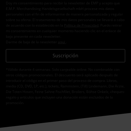
Doy mi consentimiento para recibir la newsletter de EMP y acepto que
E.M.P. Merchandising Handelsgesellschaft mbH procese mis datos
personales con el fin de informarme de manera personalizada y regular
sobre su oferta. El tratamiento de mis datos personales se llevará a cabo
de acuerdo con lo establecido en la
Política de Privacidad
. Puedo retirar
mi consentimiento en cualquier momento haciendo clic en el enlace de
baja presente en cada newsletter.
Darme de baja de la newsletter
aquí
.
Suscripción
*Válido durante 4 semanas. Solo canjeable online. No combinable con
otros códigos promocionales. El descuento será aplicado después de
introducir el código en el primer paso del proceso de compra. Libros,
media (CD, DVD, LP, etc.), tickets, Rammstein, (Till) Lindemann, Die Ärzte,
Die Toten Hosen, Feine Sahne Fischfilet, Broilers, Böhse Onkelz, cheques-
regalo y artículos que incluyen una donación están excluidos de la
promoción.