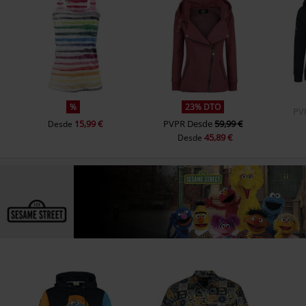
%
23% DTO
PV
15,99 €
PVPR
Desde
59,99 €
Desde
45,89 €
Desde