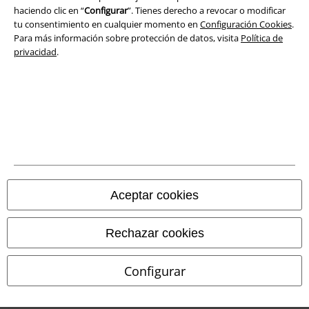
haciendo clic en “
Configurar
”. Tienes derecho a revocar o modificar
tu consentimiento en cualquier momento en
Configuración Cookies
.
Para más información sobre protección de datos, visita
Política de
privacidad
.
Legal
Términos y Condiciones
Aviso Legal
Aceptar cookies
Ley protección de datos
Rechazar cookies
Eliminación de residuos y protección del medioambiente
Configurar
Declaración de Conformidad
Información sobre accesibilidad