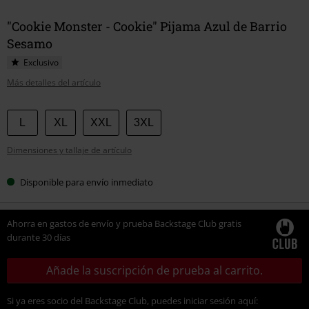
"Cookie Monster - Cookie" Pijama Azul de Barrio
Sesamo
Exclusivo
Más detalles del artículo
Elige
L
XL
XXL
3XL
tu
Dimensiones y tallaje de artículo
talla
Disponible para envío inmediato
Ahorra en gastos de envío y prueba Backstage Club gratis
durante 30 días
Añade la suscripción de prueba al carrito.
Si ya eres socio del Backstage Club, puedes iniciar sesión aquí: