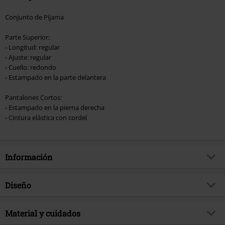
Conjunto de Pijama
Parte Superior:
- Longitud: regular
- Ajuste: regular
- Cuello: redondo
- Estampado en la parte delantera
Pantalones Cortos:
- Estampado en la pierna derecha
- Cintura elástica con cordel
Información
Artículo no.
572704
Diseño
Título
Cookie Monster - Cookie
Tipo de producto
Pijama
Exclusivo
Material y cuidados
Si