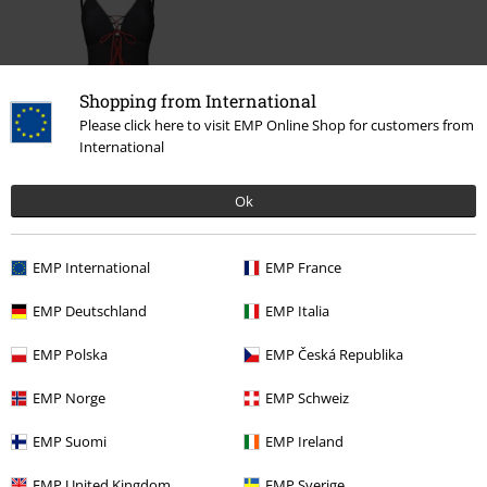
Shopping from International
Please click here to visit EMP Online Shop for customers from
International
49% DTO
PVPR
59,99 €
30,39 €
Ok
EMP International
EMP France
Más categorías. Más opciones
Ofertas %
Ropa
Bañadores
Trajes de Baño
EMP Deutschland
EMP Italia
Ofertas %
Juegos
EMP Polska
EMP Česká Republika
Ofertas %
Mujer
Ropa
Bañadores
Trajes de Baño
EMP Norge
EMP Schweiz
Ofertas %
Películas & TV
EMP Suomi
EMP Ireland
Gaming
Top gaming merch
Ubisoft
EMP United Kingdom
EMP Sverige