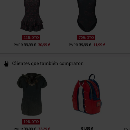
Marca top
Ubisoft
22% DTO
70% DTO
PVPR
39,99 €
30,99 €
PVPR
39,99 €
11,99 €
Clientes que también compraron
19% DTO
91,99 €
PVPR
39,99 €
32,29 €
PV