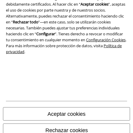
Términos y Condiciones
debidamente certificados. Al hacer clic en “
Aceptar cookies
”, aceptas
el uso de cookies por parte nuestra y de nuestros socios.
Aviso Legal
Alternativamente, puedes rechazar el consentimiento haciendo clic
en “
Rechazar todo
”—en este caso, solo se utilizarán cookies
Ley protección de datos
necesarias. También puedes ajustar tus preferencias individuales
haciendo clic en “
Configurar
”. Tienes derecho a revocar o modificar
tu consentimiento en cualquier momento en
Configuración Cookies
.
Eliminación de residuos y protección del medioambiente
Para más información sobre protección de datos, visita
Política de
privacidad
.
Declaración de Conformidad
Información sobre accesibilidad
Configuración Cookies
Cancelar pedido
Todos los precios incluyen el IVA pero no los
gastos de transporte
Aceptar cookies
© 1986-2026 E.M.P. Merchandising HGmbH
Rechazar cookies