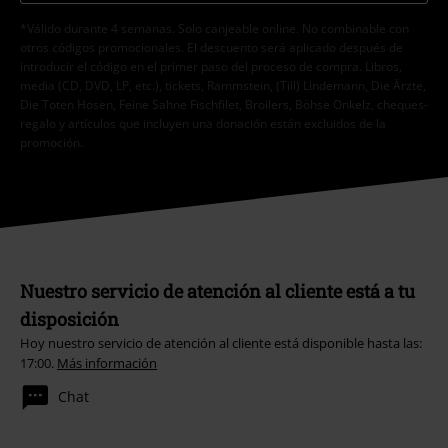
*Válido durante 4 semanas. Solo canjeable online. No combinable con
otros códigos promocionales. El descuento será aplicado después de
introducir el código en el primer paso del proceso de compra. Libros,
media (CD, DVD, LP, etc.), tickets, Rammstein, (Till) Lindemann, Die Ärzte,
Die Toten Hosen, Feine Sahne Fischfilet, Broilers, Böhse Onkelz, cheques-
regalo y artículos que incluyen una donación están excluidos de la
promoción.
Nuestro servicio de atención al cliente está a tu
disposición
Hoy nuestro servicio de atención al cliente está disponible hasta las:
17:00.
Más información
Chat