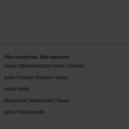
Más categorías. Más opciones
Nuevo
Vida & tiempo libre
Hogar
Figurines
Estilos
Fantasía
Dragones
Figuras
Estilos
Gothic
Marcas Ropa
Nemesis Now
Figuras
Estilos
Ideas de regalo