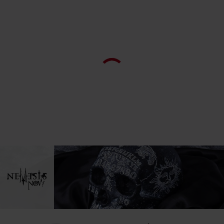
Kingsfordweg 151
1043 GR Amsterdam
Netherlands
www.nemesisnow.com