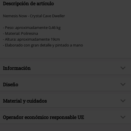
Descripción de artículo
Nemesis Now - Crystal Cave Dweller
- Peso: aproximadamente 0,46 kg
- Material: Poliresina
- Altura: aproximadamente 19cm
- Elaborado con gran detalle y pintado a mano
Información
Artículo no.
592488
Diseño
Título
Crystal Cave Dweller
Tipo de producto
Estatua
tema producto
Material y cuidados
Look Gótico, Dragon, Regalos
Color
multicolor
Marca
Nemesis Now
Material Externo
Poliresina
Operador económico responsable UE
Fecha de lanzamiento
9/12/25
Nemesis Now B. V.