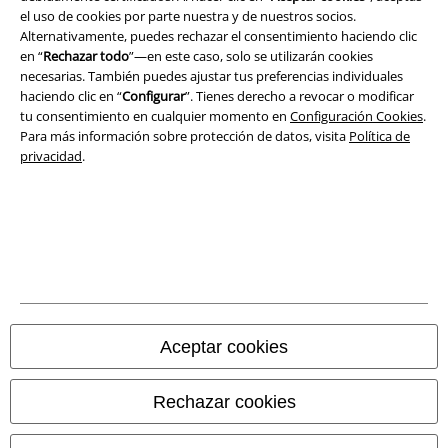
el uso de cookies por parte nuestra y de nuestros socios.
Alternativamente, puedes rechazar el consentimiento haciendo clic
Ley protección de datos
en “
Rechazar todo
”—en este caso, solo se utilizarán cookies
necesarias. También puedes ajustar tus preferencias individuales
Eliminación de residuos y protección del medioambiente
haciendo clic en “
Configurar
”. Tienes derecho a revocar o modificar
tu consentimiento en cualquier momento en
Configuración Cookies
.
Declaración de Conformidad
Para más información sobre protección de datos, visita
Política de
privacidad
.
Información sobre accesibilidad
Configuración Cookies
Cancelar pedido
Todos los precios incluyen el IVA pero no los
gastos de transporte
© 1986-2026 E.M.P. Merchandising HGmbH
Aceptar cookies
Rechazar cookies
Tiendas EMP online