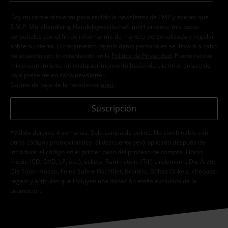
Doy mi consentimiento para recibir la newsletter de EMP y acepto que
E.M.P. Merchandising Handelsgesellschaft mbH procese mis datos
personales con el fin de informarme de manera personalizada y regular
sobre su oferta. El tratamiento de mis datos personales se llevará a cabo
de acuerdo con lo establecido en la
Política de Privacidad
. Puedo retirar
mi consentimiento en cualquier momento haciendo clic en el enlace de
baja presente en cada newsletter.
Darme de baja de la newsletter
aquí
.
Suscripción
*Válido durante 4 semanas. Solo canjeable online. No combinable con
otros códigos promocionales. El descuento será aplicado después de
introducir el código en el primer paso del proceso de compra. Libros,
media (CD, DVD, LP, etc.), tickets, Rammstein, (Till) Lindemann, Die Ärzte,
Die Toten Hosen, Feine Sahne Fischfilet, Broilers, Böhse Onkelz, cheques-
regalo y artículos que incluyen una donación están excluidos de la
promoción.