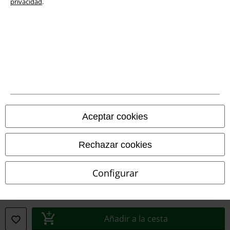
privacidad
.
Legal
Aceptar cookies
Términos y Condiciones
Aviso Legal
Rechazar cookies
Ley protección de datos
Configurar
Eliminación de residuos y protección del medioambiente
Declaración de Conformidad
Añadir a la cesta