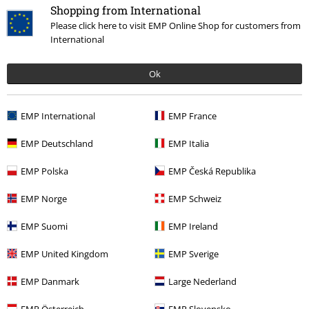
Talla comprada: S
Shopping from International
Please click here to visit EMP Online Shop for customers from
Excelente
International
Excelente jersey
Ok
EMP International
EMP France
Calidad
EMP Deutschland
EMP Italia
5
Diseño
EMP Polska
EMP Česká Republika
5
Ajuste
5
EMP Norge
EMP Schweiz
Anchura
Demasiado estrecho
Perfecto
Demasiado ancho
EMP Suomi
EMP Ireland
Longitud
EMP United Kingdom
EMP Sverige
Demasiado corto
Perfecto
Demasiado largo
EMP Danmark
Large Nederland
Reseña verificada
¿Te ha sido útil esta opinión?
EMP Österreich
EMP Slovensko