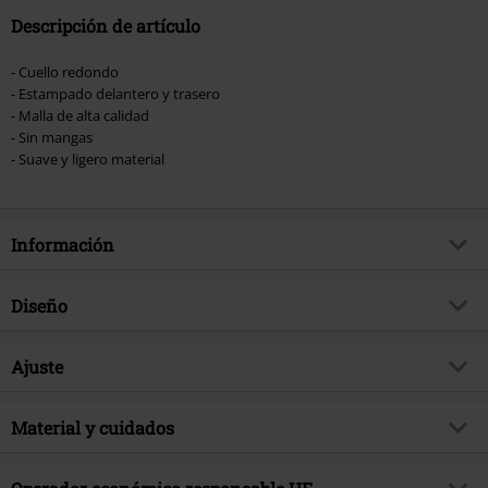
Descripción de artículo
- Cuello redondo
- Estampado delantero y trasero
- Malla de alta calidad
- Sin mangas
- Suave y ligero material
Información
Artículo no.
520384
Diseño
Título
Crystal Lake Killers
Tipo de producto
Jersey
Brand
Ajuste
Heartless
Patrón
Liso
tema producto
Look Gótico, Ropa Rockera,
Forma/Tops
Regular
Festival, Vikingos, Industrial, Sport
Estampada
Material y cuidados
si
Largo (de la ropa)
Normal
Fecha de lanzamiento
4/15/24
Forma Escote
Cuello Redondo
Material Externo
100% poliéster