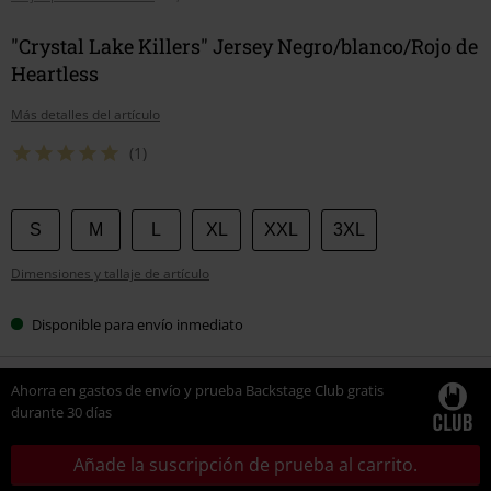
"Crystal Lake Killers" Jersey Negro/blanco/Rojo de
Heartless
Más detalles del artículo
(1)
Elige
S
M
L
XL
XXL
3XL
tu
Dimensiones y tallaje de artículo
talla
Disponible para envío inmediato
Ahorra en gastos de envío y prueba Backstage Club gratis
durante 30 días
Añade la suscripción de prueba al carrito.