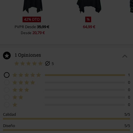
42% DTO
%
PVPR
Desde
35,99 €
64,99 €
20,79 €
Desde
1 Opiniones
5
1
0
0
0
0
Calidad
5/5
Diseño
5/5