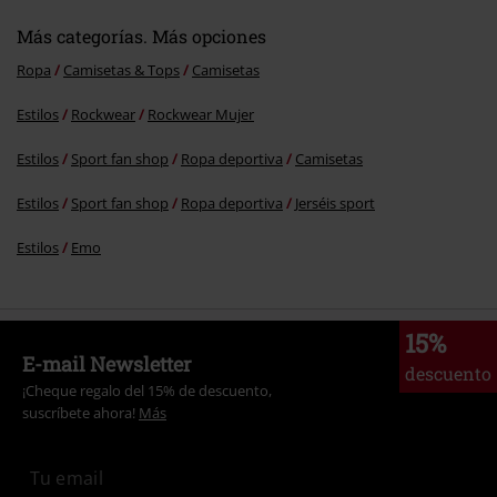
Más categorías. Más opciones
Ropa
Camisetas & Tops
Camisetas
Estilos
Rockwear
Rockwear Mujer
Estilos
Sport fan shop
Ropa deportiva
Camisetas
Estilos
Sport fan shop
Ropa deportiva
Jerséis sport
Estilos
Emo
15%
E-mail Newsletter
descuento
¡Cheque regalo del 15% de descuento,
suscríbete ahora!
Más