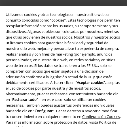
App de EMP
Utilizamos cookies y otras tecnologías en nuestro sitio web, en
¡Descarga la nueva App EMP totalmente GRATIS y disfruta de todas
conjunto conocidas como “cookies”. Estas tecnologías nos permiten
sus nuevas funciones y ventajas!
recopilar información sobre los usuarios, su comportamiento y sus
dispositivos. Algunas cookies son colocadas por nosotros, mientras
que otras provienen de nuestros socios. Nosotros y nuestros socios
utilizamos cookies para garantizar la fiabilidad y seguridad de
nuestro sitio web, mejorar y personalizar tu experiencia de compra,
realizar análisis y con fines de marketing (por ejemplo, anuncios
personalizados) en nuestro sitio web, en redes sociales y en sitios
A Warner Music Group Company
web de terceros. Si los datos se transfieren a los EE. UU., solo se
comparten con socios que están sujetos a una decisión de
adecuación conforme a la legislación actual de la UE y que están
debidamente certificados. Al hacer clic en “
Aceptar cookies
”, aceptas
el uso de cookies por parte nuestra y de nuestros socios.
Alternativamente, puedes rechazar el consentimiento haciendo clic
en “
Rechazar todo
”—en este caso, solo se utilizarán cookies
Seguridad
necesarias. También puedes ajustar tus preferencias individuales
haciendo clic en “
Configurar
”. Tienes derecho a revocar o modificar
tu consentimiento en cualquier momento en
Configuración Cookies
.
Para más información sobre protección de datos, visita
Política de