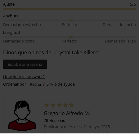
Ajuste
5/5
Anchura
Demasiado estrecho
Perfecto
Demasiado ancho
Longitud
Demasiado corto
Perfecto
Demasiado largo
Dinos qué opinas de "Crystal Lake Killers".
Escribe una reseña
How do reviews work?
Ordenar por
Fecha
Sirvió de ayuda
Gregorio Alfredo M.
28 Reseñas
Publicado: miércoles, 21 mayo, 2025
Tú estatura en metros (ej. 1,82): 1,71