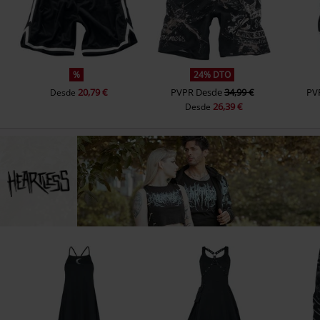
%
24% DTO
20,79 €
PVPR
Desde
34,99 €
PV
Desde
26,39 €
Desde