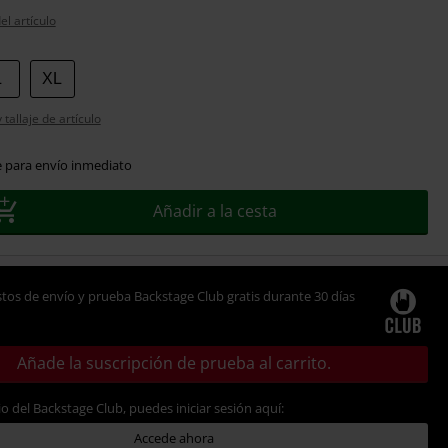
el artículo
L
XL
tallaje de artículo
e para envío inmediato
Añadir a la cesta
tos de envío y prueba Backstage Club gratis durante 30 días
Añade la suscripción de prueba al carrito.
io del Backstage Club, puedes iniciar sesión aquí:
Accede ahora