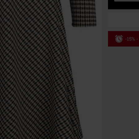
-15% -
Código
Válido hasta 8
Solo online. P
Tras introduci
No acumulable
descuento: lib
Onkelz, Broile
que incluyan 