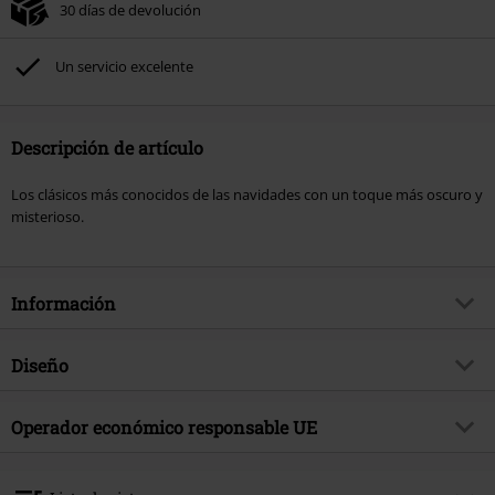
30 días de devolución
Un servicio excelente
Descripción de artículo
Los clásicos más conocidos de las navidades con un toque más oscuro y
misterioso.
Información
Artículo no.
565039
Diseño
Título
Dark Christmas
Tipo de producto
CD
Género Musical
Operador económico responsable UE
Symphonic Metal
Media - Formato 1-3
CD
tema producto
Bandas
Edel Music & Entertainment GmbH
Neumühlen 17
Banda
Tarja