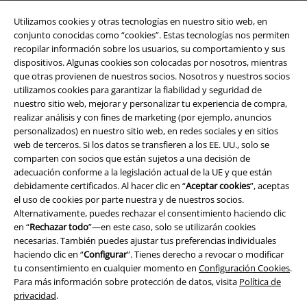
Utilizamos cookies y otras tecnologías en nuestro sitio web, en
conjunto conocidas como “cookies”. Estas tecnologías nos permiten
recopilar información sobre los usuarios, su comportamiento y sus
dispositivos. Algunas cookies son colocadas por nosotros, mientras
que otras provienen de nuestros socios. Nosotros y nuestros socios
utilizamos cookies para garantizar la fiabilidad y seguridad de
nuestro sitio web, mejorar y personalizar tu experiencia de compra,
realizar análisis y con fines de marketing (por ejemplo, anuncios
personalizados) en nuestro sitio web, en redes sociales y en sitios
Legal
web de terceros. Si los datos se transfieren a los EE. UU., solo se
comparten con socios que están sujetos a una decisión de
Términos y Condiciones
adecuación conforme a la legislación actual de la UE y que están
debidamente certificados. Al hacer clic en “
Aceptar cookies
”, aceptas
Aviso Legal
el uso de cookies por parte nuestra y de nuestros socios.
Alternativamente, puedes rechazar el consentimiento haciendo clic
Ley protección de datos
en “
Rechazar todo
”—en este caso, solo se utilizarán cookies
necesarias. También puedes ajustar tus preferencias individuales
Eliminación de residuos y protección del medioambiente
haciendo clic en “
Configurar
”. Tienes derecho a revocar o modificar
tu consentimiento en cualquier momento en
Configuración Cookies
.
Para más información sobre protección de datos, visita
Política de
Declaración de Conformidad
privacidad
.