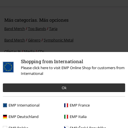
Más categorías. Más opciones
Band Merch
Top Bands
Tarja
Band Merch
Género
Symphonic Metal
Ofertas %
Media
CDs
Shopping from International
Band Merch
Media
CDs
Please click here to visit EMP Online Shop for customers from
International
15%
Ok
E-mail Newsletter
descuento
¡Cheque regalo del 15% de descuento,
EMP International
EMP France
suscríbete ahora!
Más
EMP Deutschland
EMP Italia