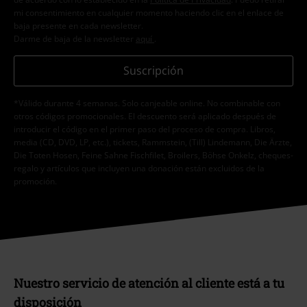
mi consentimiento en cualquier momento haciendo clic en el enlace de
baja presente en cada newsletter.
Darme de baja de la newsletter
aquí
.
Suscripción
*Válido durante 4 semanas. Solo canjeable online. No combinable con
otros códigos promocionales. El descuento será aplicado después de
introducir el código en el primer paso del proceso de compra. Libros,
media (CD, DVD, LP, etc.), tickets, Rammstein, (Till) Lindemann, Die Ärzte,
Die Toten Hosen, Feine Sahne Fischfilet, Broilers, Böhse Onkelz, cheques-
regalo y artículos que incluyen una donación están excluidos de la
promoción.
Nuestro servicio de atención al cliente está a tu
disposición