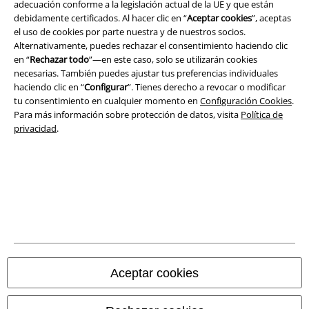
adecuación conforme a la legislación actual de la UE y que están
debidamente certificados. Al hacer clic en “
Aceptar cookies
”, aceptas
el uso de cookies por parte nuestra y de nuestros socios.
Alternativamente, puedes rechazar el consentimiento haciendo clic
en “
Rechazar todo
”—en este caso, solo se utilizarán cookies
Legal
necesarias. También puedes ajustar tus preferencias individuales
Términos y Condiciones
haciendo clic en “
Configurar
”. Tienes derecho a revocar o modificar
tu consentimiento en cualquier momento en
Configuración Cookies
.
Para más información sobre protección de datos, visita
Política de
Aviso Legal
privacidad
.
Ley protección de datos
Eliminación de residuos y protección del medioambiente
Declaración de Conformidad
Información sobre accesibilidad
Aceptar cookies
Configuración Cookies
Cancelar pedido