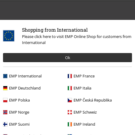
Shopping from International
Please click here to visit EMP Online Shop for customers from
International
Ok
EMP International
EMP France
EMP Deutschland
EMP Italia
EMP Polska
EMP Česká Republika
Más categorías. Más opciones
EMP Norge
EMP Schweiz
Películas & TV
Películas & TV
Películas
Ropa
EMP Suomi
EMP Ireland
Ropa
Camisetas & Tops
Camisetas