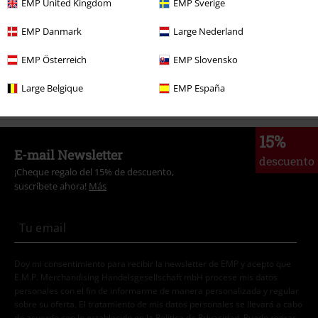
EMP United Kingdom
EMP Sverige
Películas & TV
Disney
Ropa
Camisetas & Tops
Camisetas
EMP Danmark
Large Nederland
Ropa & accesorios
Tops
Camisetas
EMP Österreich
EMP Slovensko
Películas & TV
Disney
Películas & TV
Star Wars
Ropa
Camisetas
& Tops
Camisetas
Large Belgique
EMP España
15%
E-mail Newsletter
descuento
¡Cheque regalo del 15% de descuento,
suscríbete ahora!
Más
Doy mi consentimiento para recibir la newsletter de EMP y acepto que
E.M.P. Merchandising Handelsgesellschaft mbH procese mis datos
personales con el fin de informarme de manera personalizada y regular
sobre su oferta. El tratamiento de mis datos personales se llevará a cabo
de acuerdo con lo establecido en la
Política de Privacidad
. Puedo retirar