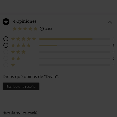
4 Opiniones
4,80
3
1
0
0
0
Dinos qué opinas de "Dean".
Escribe una reseña
How do reviews work?