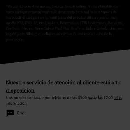
*Válido durante 4 semanas. Solo canjeable online. No combinable con
otros códigos promocionales. El descuento será aplicado después de
introducir el código en el primer paso del proceso de compra. Libros,
media (CD, DVD, LP, etc.), tickets, Rammstein, (Till) Lindemann, Die Ärzte,
Die Toten Hosen, Feine Sahne Fischfilet, Broilers, Böhse Onkelz, cheques-
regalo y artículos que incluyen una donación están excluidos de la
promoción.
Nuestro servicio de atención al cliente está a tu
disposición
Nos puedes contactar por teléfono de las 09:00 hasta las 17:00.
Más
información
Chat