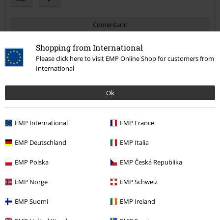
Comentario
Shopping from International
1 Comentarios
Please click here to visit EMP Online Shop for customers from
Alicia M.
International
Publicado: lunes, 3 agosto, 2026 1:26:23 PM
¿No son 120cm?
david f.
Ok
3 Reseñas
Publicado: miércoles, 10 julio, 2019
¿Te ha resultado útil este comentario?
EMP International
EMP France
Enviar comentario
Muy buen cinturon
EMP Deutschland
EMP Italia
Relación calidad precio inmejorable, muy contento con la compra y
con el servicio.
EMP Polska
EMP Česká Republika
EMP Norge
EMP Schweiz
EMP Suomi
EMP Ireland
Reseña verificada