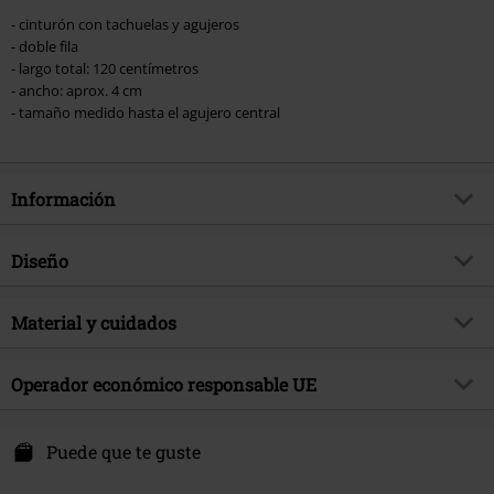
- cinturón con tachuelas y agujeros
- doble fila
- largo total: 120 centímetros
- ancho: aprox. 4 cm
- tamaño medido hasta el agujero central
Información
Artículo no.
373065
Diseño
Título
Dean
Tipo de producto
Cinturón
Brand
Material y cuidados
Black Premium by EMP
Color
Negro
Exclusivo
Si
Material Externo
70% fibras vegetales teñidas, 30%
Operador económico responsable UE
tema producto
Básicos, Ropa casual, Look Gótico,
poliuretano
Ropa Rockera, Ropa de Calle,
E.M.P. Merchandising Handelsgesellschaft mbH
Punk
Darmer Esch 70a
Puede que te guste
Fecha de lanzamiento
5/4/22
49811 Lingen
Germany