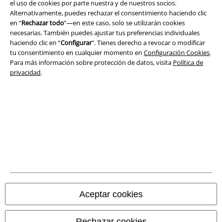
el uso de cookies por parte nuestra y de nuestros socios.
Alternativamente, puedes rechazar el consentimiento haciendo clic
Aviso Legal
en “
Rechazar todo
”—en este caso, solo se utilizarán cookies
necesarias. También puedes ajustar tus preferencias individuales
Ley protección de datos
haciendo clic en “
Configurar
”. Tienes derecho a revocar o modificar
tu consentimiento en cualquier momento en
Configuración Cookies
.
Para más información sobre protección de datos, visita
Política de
Eliminación de residuos y protección del medioambiente
privacidad
.
Declaración de Conformidad
Información sobre accesibilidad
Configuración Cookies
Cancelar pedido
Todos los precios incluyen el IVA pero no los
gastos de transporte
© 1986-2026 E.M.P. Merchandising HGmbH
Aceptar cookies
Rechazar cookies