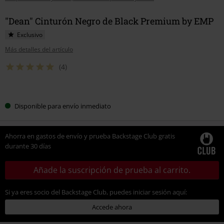
"Dean" Cinturón Negro de Black Premium by EMP
Exclusivo
Más detalles del artículo
(4)
Elige
Disponible para envío inmediato
tu
talla
Ahorra en gastos de envío y prueba Backstage Club gratis
durante 30 días
Añade la suscripción de prueba al carrito.
Si ya eres socio del Backstage Club, puedes iniciar sesión aquí:
Accede ahora