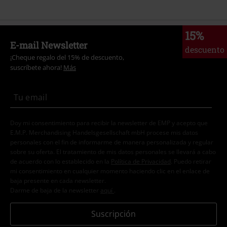
15%
E-mail Newsletter
descuento
¡Cheque regalo del 15% de descuento,
suscríbete ahora!
Más
Doy mi consentimiento para recibir la newsletter de EMP y acepto que
E.M.P. Merchandising Handelsgesellschaft mbH procese mis datos
personales con el fin de informarme de manera personalizada y regular
sobre su oferta. El tratamiento de mis datos personales se llevará a cabo
de acuerdo con lo establecido en la
Política de Privacidad
. Puedo retirar
mi consentimiento en cualquier momento haciendo clic en el enlace de
baja presente en cada newsletter.
Darme de baja de la newsletter
aquí
.
Suscripción