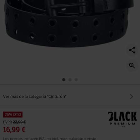
Ver más de la categoría "Cinturón"
26% DTO
PVPR
22,99 €
16,99 €
Los precios incluyen IVA, no incl. manipulación y envío