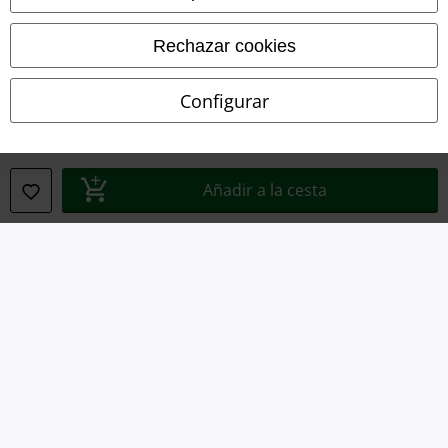
Eliminación de residuos y protección del medioambiente
Rechazar cookies
Declaración de Conformidad
Configurar
Información sobre accesibilidad
Configuración Cookies
Añadir a la cesta
Cancelar pedido
Todos los precios incluyen el IVA pero no los
gastos de transporte
© 1986-2026 E.M.P. Merchandising HGmbH
Tiendas EMP online
EMP International