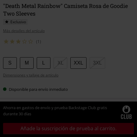
"Death Metal Rainbow" Camiseta Rosa de Goodie
Two Sleeves
Exclusivo
Más detalles del artículo
(1)
Elige
S
M
L
XL
XXL
3XL
tu
Dimensiones y tallaje de artículo
talla
Disponible para envío inmediato
Ahorra en gastos de envío y prueba Backstage Club gratis
durante 30 días
Añade la suscripción de prueba al carrito.