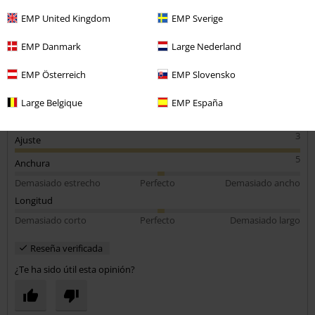
Fue para un regalo y gustó
EMP United Kingdom
EMP Sverige
EMP Danmark
Large Nederland
EMP Österreich
EMP Slovensko
Calidad
Large Belgique
EMP España
5
Diseño
3
Ajuste
5
Anchura
Demasiado estrecho
Perfecto
Demasiado ancho
Longitud
Demasiado corto
Perfecto
Demasiado largo
Reseña verificada
¿Te ha sido útil esta opinión?