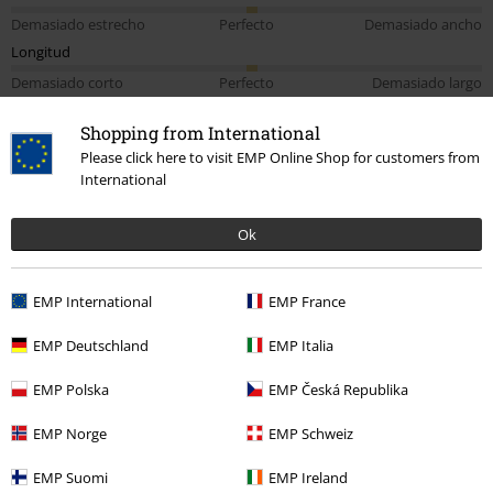
Demasiado estrecho
Perfecto
Demasiado ancho
Longitud
Demasiado corto
Perfecto
Demasiado largo
Dinos qué opinas de "Death Metal Rainbow".
Shopping from International
Please click here to visit EMP Online Shop for customers from
Escribe una reseña
International
How do reviews work?
Ok
Ordenar por
Fecha
Sirvió de ayuda
EMP International
EMP France
Miguel Angel G.
EMP Deutschland
EMP Italia
32 Reseñas
Publicado: domingo, 4 septiembre, 2022
EMP Polska
EMP Česká Republika
Tú estatura en metros (ej. 1,82): 1,75
EMP Norge
EMP Schweiz
Talla comprada: M
Bien
EMP Suomi
EMP Ireland