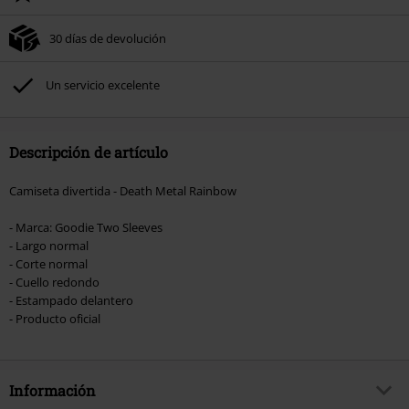
del pedido.
30 días de devolución
No acumulable con otras promociones Códigos promocionales.. Quedan
excluidos de este descuento: libros, artículos multimedia, entradas,
Rammstein, (Till) Lindemann, Böhse Onkelz, Broilers, Die Ärzte, Die Toten
Un servicio excelente
Hosen, Metality, Funko Pop!, vales regalo y artículos que incluyan una
donación.
Descripción de artículo
Camiseta divertida - Death Metal Rainbow
- Marca: Goodie Two Sleeves
- Largo normal
- Corte normal
- Cuello redondo
- Estampado delantero
- Producto oficial
Información