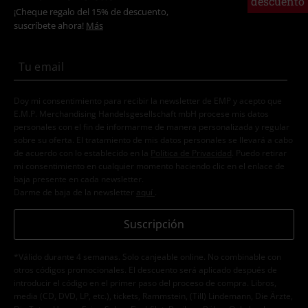
¡Cheque regalo del 15% de descuento,
suscríbete ahora!
Más
Doy mi consentimiento para recibir la newsletter de EMP y acepto que
E.M.P. Merchandising Handelsgesellschaft mbH procese mis datos
personales con el fin de informarme de manera personalizada y regular
sobre su oferta. El tratamiento de mis datos personales se llevará a cabo
de acuerdo con lo establecido en la
Política de Privacidad
. Puedo retirar
mi consentimiento en cualquier momento haciendo clic en el enlace de
baja presente en cada newsletter.
Darme de baja de la newsletter
aquí
.
Suscripción
*Válido durante 4 semanas. Solo canjeable online. No combinable con
otros códigos promocionales. El descuento será aplicado después de
introducir el código en el primer paso del proceso de compra. Libros,
media (CD, DVD, LP, etc.), tickets, Rammstein, (Till) Lindemann, Die Ärzte,
Die Toten Hosen, Feine Sahne Fischfilet, Broilers, Böhse Onkelz, cheques-