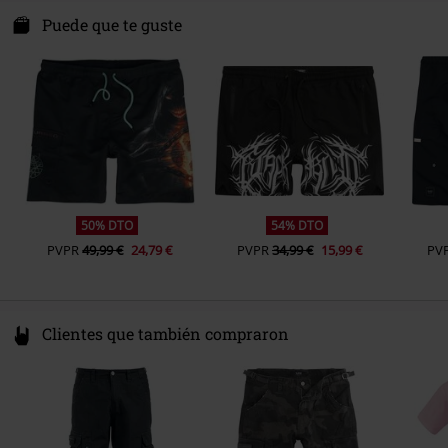
Art Worx Merchandising GmbH
Sachsenweg 16
Puede que te guste
Sexo
Hombre
59073 Hamm
Germany
info@art-worx.de
50% DTO
54% DTO
PVPR
49,99 €
24,79 €
PVPR
34,99 €
15,99 €
PV
Clientes que también compraron