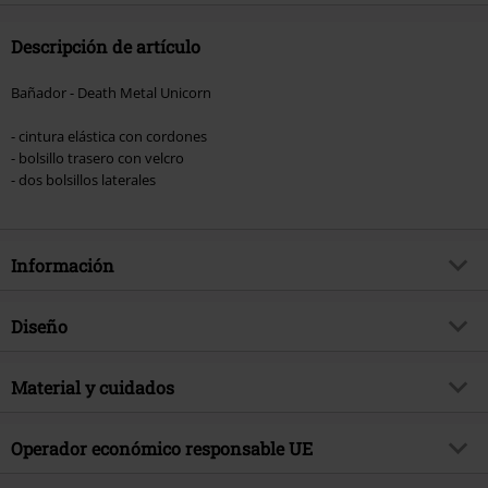
Descripción de artículo
Bañador - Death Metal Unicorn
- cintura elástica con cordones
- bolsillo trasero con velcro
- dos bolsillos laterales
Información
Artículo no.
376651
Diseño
Título
Death Metal Unicorn
Tipo de producto
Bañador
Exclusivo
Material y cuidados
Si
Patrón
Liso
tema producto
Merch Divertido, Unicornio
Material Externo
100% poliéster
Estampada
Operador económico responsable UE
si
Fecha de lanzamiento
6/6/23
Instrucciones de cuidado
Lavado a Máquina
Color
Negro
Brandfun
Death Metal Unicorn