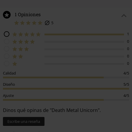
1 Opiniones
5
1
0
0
0
0
Calidad
4/5
Diseño
5/5
Ajuste
4/5
Dinos qué opinas de "Death Metal Unicorn".
Escribe una reseña