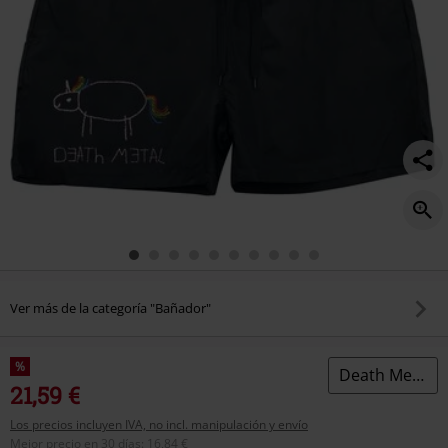
Ver más de la categoría "Bañador"
%
Death Metal Unicorn
21,59 €
Los precios incluyen IVA, no incl. manipulación y envío
Mejor precio en 30 días
:
16,84 €