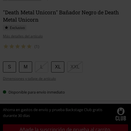
"Death Metal Unicorn" Bañador Negro de Death
Metal Unicorn
Exclusivo
Más detalles del artículo
(1)
Elige
S
M
L
XL
XXL
tu
Dimensiones y tallaje de artículo
talla
Disponible para envío inmediato
Ahorra en gastos de envío y prueba Backstage Club gratis
durante 30 días
Añade la suscripción de prueba al carrito.