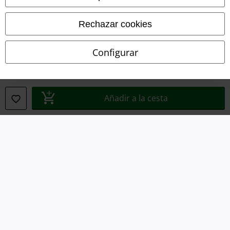
Eliminación de residuos y protección del medioambiente
Rechazar cookies
Declaración de Conformidad
Configurar
Información sobre accesibilidad
Configuración Cookies
Añadir a la cesta
Cancelar pedido
Todos los precios incluyen el IVA pero no los
gastos de transporte
© 1986-2026 E.M.P. Merchandising HGmbH
Tiendas EMP online
EMP International