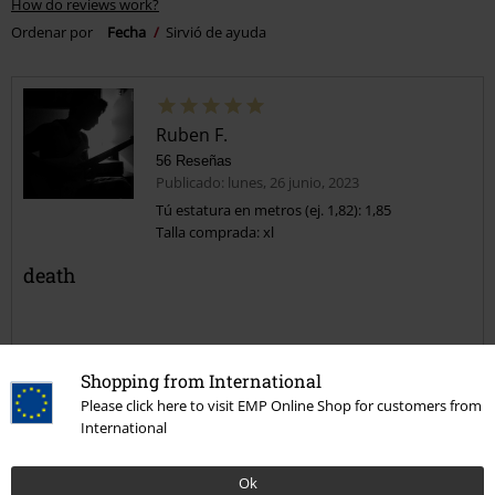
How do reviews work?
Ordenar por
Fecha
Sirvió de ayuda
Ruben F.
56 Reseñas
Publicado: lunes, 26 junio, 2023
Tú estatura en metros (ej. 1,82): 1,85
Talla comprada: xl
death
Shopping from International
Please click here to visit EMP Online Shop for customers from
International
Calidad
4
Diseño
Ok