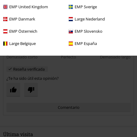
Calidad
EMP United Kingdom
EMP Sverige
2
Diseño
EMP Danmark
Large Nederland
5
Ajuste
4
EMP Österreich
EMP Slovensko
Anchura
Demasiado estrecho
Perfecto
Demasiado ancho
Large Belgique
EMP España
Longitud
Demasiado corto
Perfecto
Demasiado largo
Reseña verificada
¿Te ha sido útil esta opinión?
Comentario
Última visita