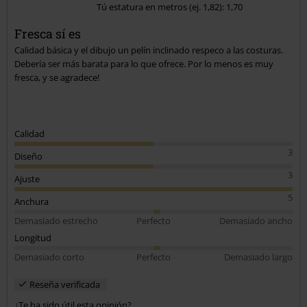
Tú estatura en metros (ej. 1,82): 1,70
Fresca sí es
Calidad básica y el dibujo un pelín inclinado respeco a las costuras.
Debería ser más barata para lo que ofrece. Por lo menos es muy
fresca, y se agradece!
Calidad
3
Diseño
3
Ajuste
5
Anchura
Demasiado estrecho
Perfecto
Demasiado ancho
Longitud
Demasiado corto
Perfecto
Demasiado largo
Reseña verificada
¿Te ha sido útil esta opinión?