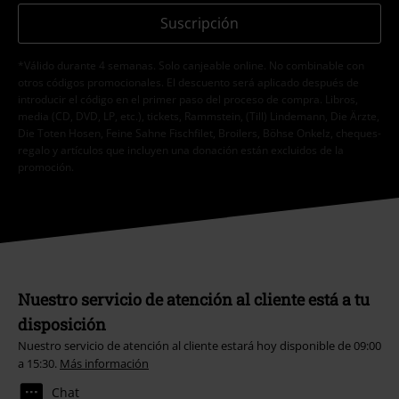
Suscripción
*Válido durante 4 semanas. Solo canjeable online. No combinable con
otros códigos promocionales. El descuento será aplicado después de
introducir el código en el primer paso del proceso de compra. Libros,
media (CD, DVD, LP, etc.), tickets, Rammstein, (Till) Lindemann, Die Ärzte,
Die Toten Hosen, Feine Sahne Fischfilet, Broilers, Böhse Onkelz, cheques-
regalo y artículos que incluyen una donación están excluidos de la
promoción.
Nuestro servicio de atención al cliente está a tu
disposición
Nuestro servicio de atención al cliente estará hoy disponible de 09:00
a 15:30.
Más información
Chat