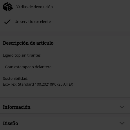
30 días de devolución
No acumulable con otras promociones Códigos promocionales.. Quedan
excluidos de este descuento: libros, artículos multimedia, entradas,
Rammstein, (Till) Lindemann, Böhse Onkelz, Broilers, Die Ärzte, Die Toten
Un servicio excelente
Hosen, Metality, Funko Pop!, vales regalo y artículos que incluyan una
donación.
Descripción de artículo
Ligero top sin tirantes
- Gran estampado delantero
Sostenibilidad:
Eco-Tex: Standard 100.20210K0725 AITEX
Información
Artículo no.
551978
Diseño