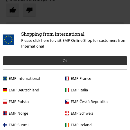
Comentario
Shopping from International
Please click here to visit EMP Online Shop for customers from
International
Guzman M.
16 Reseñas
Ok
Publicado: martes, 25 julio, 2023
Tú estatura en metros (ej. 1,82): 1,87
Talla comprada: XL
EMP International
EMP France
Enviar comentario
Playera total
EMP Deutschland
EMP Italia
Es una camiseta de tirantes muy basica, antes las hacian algo mas
EMP Polska
EMP Česká Republika
anchas de tirante y de mas calidad, no vale lo que cuesta para nada.
EMP Norge
EMP Schweiz
EMP Suomi
EMP Ireland