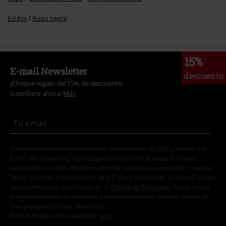
Estilos
Ropa negra
15%
E-mail Newsletter
descuento
¡Cheque regalo del 15% de descuento,
suscríbete ahora!
Más
Doy mi consentimiento para recibir la newsletter de EMP y acepto que
E.M.P. Merchandising Handelsgesellschaft mbH procese mis datos
personales con el fin de informarme de manera personalizada y regular
sobre su oferta. El tratamiento de mis datos personales se llevará a cabo
de acuerdo con lo establecido en la
Política de Privacidad
. Puedo retirar
mi consentimiento en cualquier momento haciendo clic en el enlace de
baja presente en cada newsletter.
Darme de baja de la newsletter
aquí
.