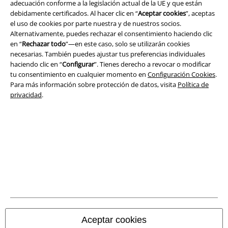
adecuación conforme a la legislación actual de la UE y que están
Legal
debidamente certificados. Al hacer clic en “
Aceptar cookies
”, aceptas
el uso de cookies por parte nuestra y de nuestros socios.
Términos y Condiciones
Alternativamente, puedes rechazar el consentimiento haciendo clic
en “
Rechazar todo
”—en este caso, solo se utilizarán cookies
Aviso Legal
necesarias. También puedes ajustar tus preferencias individuales
haciendo clic en “
Configurar
”. Tienes derecho a revocar o modificar
Ley protección de datos
tu consentimiento en cualquier momento en
Configuración Cookies
.
Para más información sobre protección de datos, visita
Política de
Eliminación de residuos y protección del medioambiente
privacidad
.
Declaración de Conformidad
Información sobre accesibilidad
Configuración Cookies
Cancelar pedido
Todos los precios incluyen el IVA pero no los
gastos de transporte
Aceptar cookies
© 1986-2026 E.M.P. Merchandising HGmbH