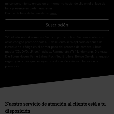
mi consentimiento en cualquier momento haciendo clic en el enlace de
baja presente en cada newsletter.
Darme de baja de la newsletter
aquí
.
Suscripción
*Válido durante 4 semanas. Solo canjeable online. No combinable con
otros códigos promocionales. El descuento será aplicado después de
introducir el código en el primer paso del proceso de compra. Libros,
media (CD, DVD, LP, etc.), tickets, Rammstein, (Till) Lindemann, Die Ärzte,
Die Toten Hosen, Feine Sahne Fischfilet, Broilers, Böhse Onkelz, cheques-
regalo y artículos que incluyen una donación están excluidos de la
promoción.
Nuestro servicio de atención al cliente está a tu
disposición