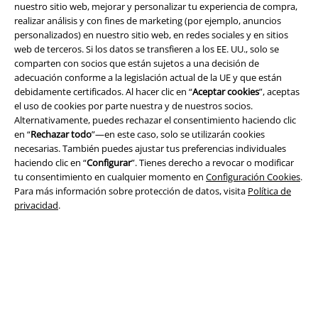
nuestro sitio web, mejorar y personalizar tu experiencia de compra,
realizar análisis y con fines de marketing (por ejemplo, anuncios
personalizados) en nuestro sitio web, en redes sociales y en sitios
web de terceros. Si los datos se transfieren a los EE. UU., solo se
Legal
comparten con socios que están sujetos a una decisión de
adecuación conforme a la legislación actual de la UE y que están
Términos y Condiciones
debidamente certificados. Al hacer clic en “
Aceptar cookies
”, aceptas
el uso de cookies por parte nuestra y de nuestros socios.
Aviso Legal
Alternativamente, puedes rechazar el consentimiento haciendo clic
en “
Rechazar todo
”—en este caso, solo se utilizarán cookies
necesarias. También puedes ajustar tus preferencias individuales
Ley protección de datos
haciendo clic en “
Configurar
”. Tienes derecho a revocar o modificar
tu consentimiento en cualquier momento en
Configuración Cookies
.
Eliminación de residuos y protección del medioambiente
Para más información sobre protección de datos, visita
Política de
privacidad
.
Declaración de Conformidad
Información sobre accesibilidad
Configuración Cookies
Cancelar pedido