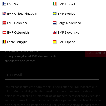
EMP Suomi
EMP Ireland
Estilos
Ropa negra
Camisetas negras
EMP United Kingdom
EMP Sverige
Tallas Grandes
Camisetas & Tops
Camisetas
EMP Danmark
Large Nederland
Tallas Grandes
Ropa de Hombre
Camisas de Manga Larga
EMP Österreich
EMP Slovensko
Large Belgique
EMP España
15%
E-mail Newsletter
descuento
¡Cheque regalo del 15% de descuento,
suscríbete ahora!
Más
Doy mi consentimiento para recibir la newsletter de EMP y acepto que
E.M.P. Merchandising Handelsgesellschaft mbH procese mis datos
personales con el fin de informarme de manera personalizada y regular
sobre su oferta. El tratamiento de mis datos personales se llevará a cabo
de acuerdo con lo establecido en la
Política de Privacidad
. Puedo retirar