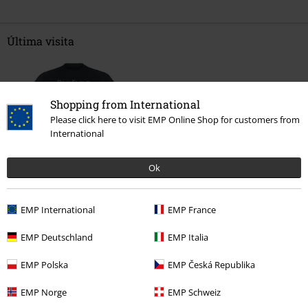
Última visita
Shopping from International
Please click here to visit EMP Online Shop for customers from
International
Ok
23% DTO
PVPR
29,99 €
22,94 €
EMP International
EMP France
EMP Deutschland
EMP Italia
Más categorías. Más opciones
EMP Polska
EMP Česká Republika
Ropa
Camisetas & Tops
Camisetas
EMP Norge
EMP Schweiz
Ropa & accesorios
Tops
Camisetas