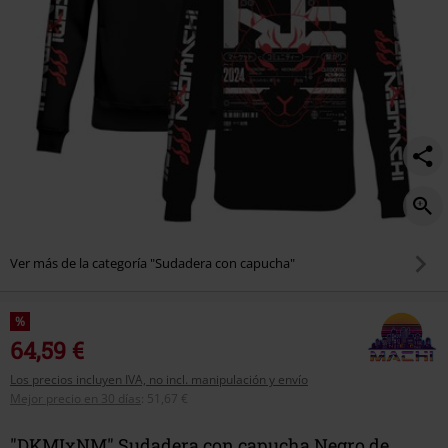
Ver más de la categoría "Sudadera con capucha"
%
64,59 €
Los precios incluyen IVA, no incl. manipulación y envío
Mejor precio en 30 días
:
51,67 €
"DKMIxNM" Sudadera con capucha Negro de