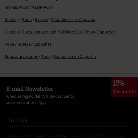
Marcas Ropa
NEOMACHI
Gaming
Ropa
Jerseys
Sudaderas con Capucha
Gaming
Top gaming merch
NEOMACHI
Ropa
Capuchas
Ropa
Jerseys
Capuchas
Ropa & accesorios
Tops
Sudadera con Capucha
15%
E-mail Newsletter
descuento
¡Cheque regalo del 15% de descuento,
suscríbete ahora!
Más
Doy mi consentimiento para recibir la newsletter de EMP y acepto que