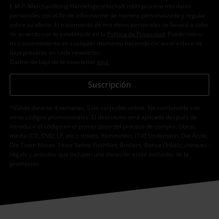
E.M.P. Merchandising Handelsgesellschaft mbH procese mis datos
personales con el fin de informarme de manera personalizada y regular
sobre su oferta. El tratamiento de mis datos personales se llevará a cabo
de acuerdo con lo establecido en la
Política de Privacidad
. Puedo retirar
mi consentimiento en cualquier momento haciendo clic en el enlace de
baja presente en cada newsletter.
Darme de baja de la newsletter
aquí
.
Suscripción
*Válido durante 4 semanas. Solo canjeable online. No combinable con
otros códigos promocionales. El descuento será aplicado después de
introducir el código en el primer paso del proceso de compra. Libros,
media (CD, DVD, LP, etc.), tickets, Rammstein, (Till) Lindemann, Die Ärzte,
Die Toten Hosen, Feine Sahne Fischfilet, Broilers, Böhse Onkelz, cheques-
regalo y artículos que incluyen una donación están excluidos de la
promoción.