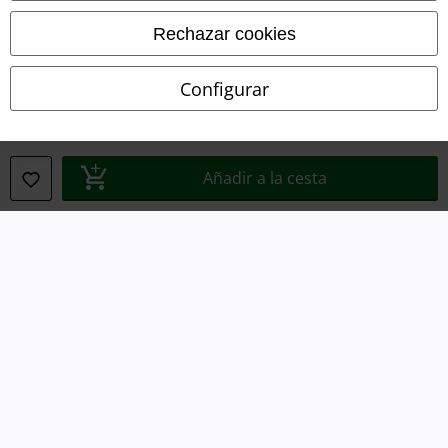
Rechazar cookies
Configurar
Legal
Añadir a la cesta
Términos y Condiciones
Aviso Legal
Ley protección de datos
Eliminación de residuos y protección del medioambiente
Declaración de Conformidad
Información sobre accesibilidad