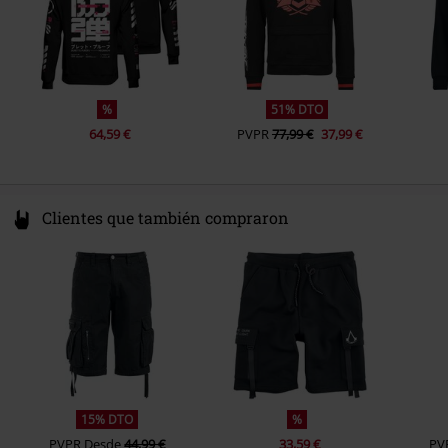
%
51% DTO
64,59 €
PVPR
77,99 €
37,99 €
Clientes que también compraron
15% DTO
%
PVPR
Desde
44,99 €
33,59 €
PV