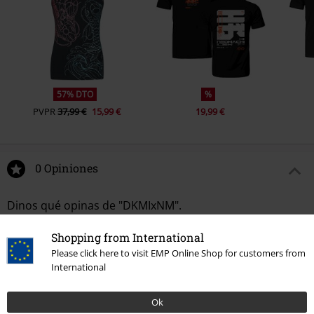
57% DTO
%
PVPR
37,99 €
15,99 €
19,99 €
0 Opiniones
Dinos qué opinas de "DKMIxNM".
Escribe una reseña
Shopping from International
Please click here to visit EMP Online Shop for customers from
International
Ok