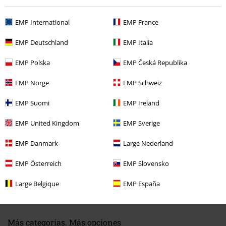
EMP International
EMP France
EMP Deutschland
EMP Italia
EMP Polska
EMP Česká Republika
Última visita
EMP Norge
EMP Schweiz
EMP Suomi
EMP Ireland
EMP United Kingdom
EMP Sverige
EMP Danmark
Large Nederland
EMP Österreich
EMP Slovensko
%
64,59 €
Large Belgique
EMP España
Más categorías. Más opciones