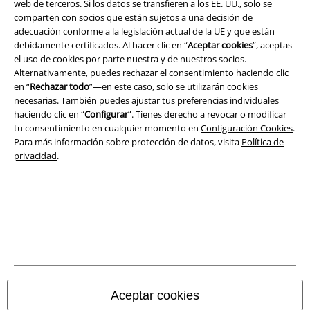
App de EMP
web de terceros. Si los datos se transfieren a los EE. UU., solo se
comparten con socios que están sujetos a una decisión de
¡Descarga la nueva App EMP totalmente GRATIS y disfruta de todas
adecuación conforme a la legislación actual de la UE y que están
sus nuevas funciones y ventajas!
debidamente certificados. Al hacer clic en “
Aceptar cookies
”, aceptas
el uso de cookies por parte nuestra y de nuestros socios.
Alternativamente, puedes rechazar el consentimiento haciendo clic
en “
Rechazar todo
”—en este caso, solo se utilizarán cookies
necesarias. También puedes ajustar tus preferencias individuales
haciendo clic en “
Configurar
”. Tienes derecho a revocar o modificar
A Warner Music Group Company
tu consentimiento en cualquier momento en
Configuración Cookies
.
Para más información sobre protección de datos, visita
Política de
privacidad
.
Seguridad
Aceptar cookies