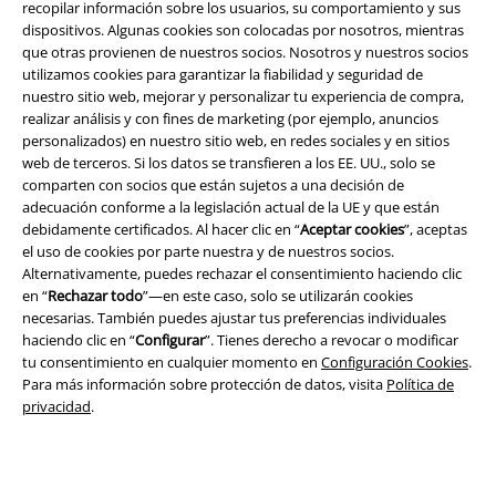
recopilar información sobre los usuarios, su comportamiento y sus
dispositivos. Algunas cookies son colocadas por nosotros, mientras
que otras provienen de nuestros socios. Nosotros y nuestros socios
utilizamos cookies para garantizar la fiabilidad y seguridad de
nuestro sitio web, mejorar y personalizar tu experiencia de compra,
realizar análisis y con fines de marketing (por ejemplo, anuncios
personalizados) en nuestro sitio web, en redes sociales y en sitios
web de terceros. Si los datos se transfieren a los EE. UU., solo se
comparten con socios que están sujetos a una decisión de
adecuación conforme a la legislación actual de la UE y que están
debidamente certificados. Al hacer clic en “
Aceptar cookies
”, aceptas
Legal
el uso de cookies por parte nuestra y de nuestros socios.
Alternativamente, puedes rechazar el consentimiento haciendo clic
Términos y Condiciones
en “
Rechazar todo
”—en este caso, solo se utilizarán cookies
necesarias. También puedes ajustar tus preferencias individuales
Aviso Legal
haciendo clic en “
Configurar
”. Tienes derecho a revocar o modificar
tu consentimiento en cualquier momento en
Configuración Cookies
.
Para más información sobre protección de datos, visita
Política de
Ley protección de datos
privacidad
.
Eliminación de residuos y protección del medioambiente
Declaración de Conformidad