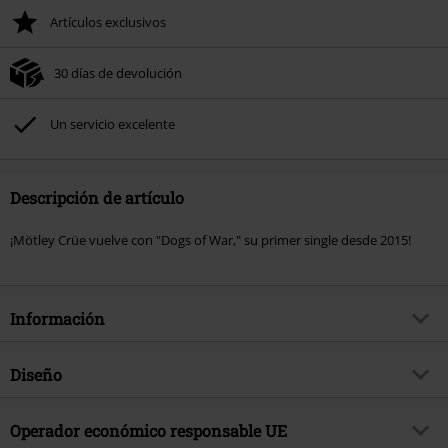
Artículos exclusivos
30 días de devolución
Un servicio excelente
Descripción de artículo
¡Mötley Crüe vuelve con "Dogs of War," su primer single desde 2015!
Información
Artículo no.
570446
Diseño
Título
Dogs of war
Tipo de producto
LP
Género Musical
Operador económico responsable UE
Hard Rock