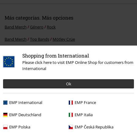
Más categorías. Más opciones
Band Merch
Género
Rock
Band Merch
Top Bands
Mötley Crüe
Band Merch
Género
Hardrock
Shopping from International
Please click here to visit EMP Online Shop for customers from
Band Merch
Media
Vinilo
International
Ofertas %
Media
Vinyl
Ok
15%
EMP International
EMP France
E-mail Newsletter
descuento
EMP Deutschland
EMP Italia
¡Cheque regalo del 15% de descuento,
suscríbete ahora!
Más
EMP Polska
EMP Česká Republika