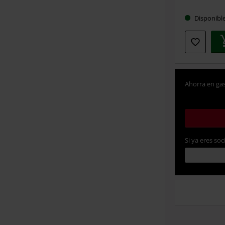
Elige
Disponibl
tu
talla
Ahorra en gas
Si ya eres soc