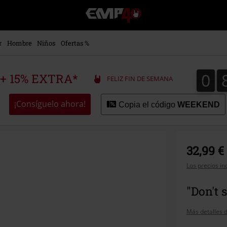
EMP
-
Música,
Películas,
r
Hombre
Niños
Ofertas %
TV
&
Gaming
0
0
 + 15% EXTRA*
FELIZ FIN DE SEMANA
Merch
-
Ropa
¡Consíguelo ahora!
Copia el código
WEEKEND
Alternativa
32,99 €
Los precios in
"Don't 
Más detalles d