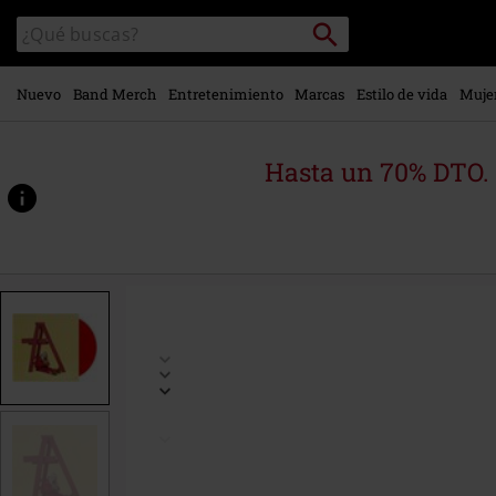
Ir al
Buscar
Buscar
contenido
en
principal
el
catálogo
Nuevo
Band Merch
Entretenimiento
Marcas
Estilo de vida
Muje
Hasta un 70% DTO.
https://www.emp-
online.es/p/don%27t-
smile-
at-
me/460424St.html