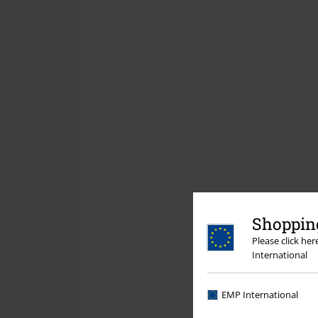
Shopping
Please click he
International
EMP International