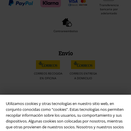
Transferencia
bancaria por
adelantado
Contrareembolso
Envío
CORREOS RECOGIDA
CORREOS ENTREGA
EN OFICINA
A DOMICILIO
App de EMP
Utilizamos cookies y otras tecnologías en nuestro sitio web, en
¡Descarga la nueva App EMP totalmente GRATIS y disfruta de todas
conjunto conocidas como “cookies”. Estas tecnologías nos permiten
sus nuevas funciones y ventajas!
recopilar información sobre los usuarios, su comportamiento y sus
dispositivos. Algunas cookies son colocadas por nosotros, mientras
que otras provienen de nuestros socios. Nosotros y nuestros socios