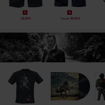
%
%
26,39 €
30,39 €
Desde