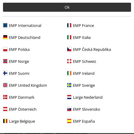
Última visita
Ok
EMP International
EMP France
EMP Deutschland
EMP Italia
EMP Polska
EMP Česká Republika
EMP Norge
EMP Schweiz
%
EMP Suomi
EMP Ireland
16,99 €
EMP United Kingdom
EMP Sverige
EMP Danmark
Large Nederland
Más categorías. Más opciones
Ropa
Camisetas & Tops
Camisetas
EMP Österreich
EMP Slovensko
Ropa & accesorios
Tops
Camisetas
Large Belgique
EMP España
Ofertas %
Hombre
Ropa
Camisetas & Tops