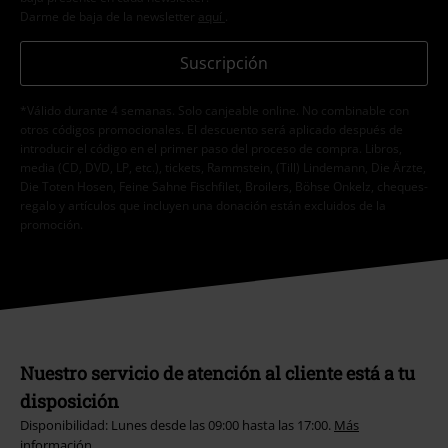
Darme de baja de la newsletter
aquí
.
Suscripción
*Válido durante 4 semanas. Solo canjeable online. No combinable con
otros códigos promocionales. El descuento será aplicado después de
introducir el código en el primer paso del proceso de compra. Libros,
media (CD, DVD, LP, etc.), tickets, Rammstein, (Till) Lindemann, Die Ärzte,
Die Toten Hosen, Feine Sahne Fischfilet, Broilers, Böhse Onkelz, cheques-
regalo y artículos que incluyen una donación están excluidos de la
promoción.
Nuestro servicio de atención al cliente está a tu
disposición
Disponibilidad: Lunes desde las 09:00 hasta las 17:00.
Más
información