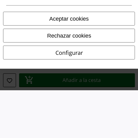
Legal
Aceptar cookies
Términos y Condiciones
Rechazar cookies
Aviso Legal
Configurar
Ley protección de datos
Eliminación de residuos y protección del medioambiente
Añadir a la cesta
Declaración de Conformidad
Información sobre accesibilidad
Configuración Cookies
Cancelar pedido
Todos los precios incluyen el IVA pero no los
gastos de transporte