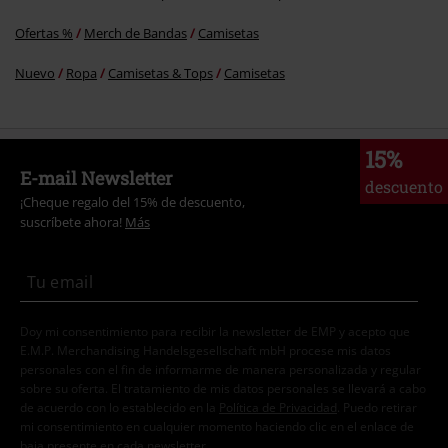
Ofertas %
Merch de Bandas
Camisetas
Nuevo
Ropa
Camisetas & Tops
Camisetas
15%
E-mail Newsletter
descuento
¡Cheque regalo del 15% de descuento,
suscríbete ahora!
Más
Doy mi consentimiento para recibir la newsletter de EMP y acepto que
E.M.P. Merchandising Handelsgesellschaft mbH procese mis datos
personales con el fin de informarme de manera personalizada y regular
sobre su oferta. El tratamiento de mis datos personales se llevará a cabo
de acuerdo con lo establecido en la
Política de Privacidad
. Puedo retirar
mi consentimiento en cualquier momento haciendo clic en el enlace de
baja presente en cada newsletter.