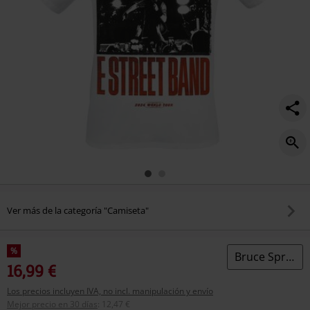
Ver más de la categoría "Camiseta"
%
Bruce Springsteen
16,99 €
Los precios incluyen IVA, no incl. manipulación y envío
Mejor precio en 30 días
:
12,47 €