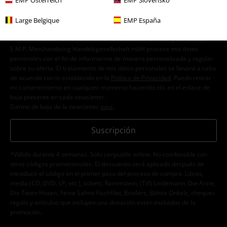
Enviar comentario
Large Belgique
EMP España
Doy mi consentimiento para recibir la newsletter de EMP y acepto que
E.M.P. Merchandising Handelsgesellschaft mbH procese mis datos
personales con el fin de informarme de manera personalizada y regular
sobre su oferta. El tratamiento de mis datos personales se llevará a cabo
de acuerdo con lo establecido en la
Política de Privacidad
. Puedo retirar
mi consentimiento en cualquier momento haciendo clic en el enlace de
baja presente en cada newsletter.
Darme de baja de la newsletter
aquí
.
Suscripción
*Válido durante 4 semanas. Solo canjeable online. No combinable con
otros códigos promocionales. El descuento será aplicado después de
introducir el código en el primer paso del proceso de compra. Libros,
media (CD, DVD, LP, etc.), tickets, Rammstein, (Till) Lindemann, Die Ärzte,
Die Toten Hosen, Feine Sahne Fischfilet, Broilers, Böhse Onkelz, cheques-
regalo y artículos que incluyen una donación están excluidos de la
promoción.