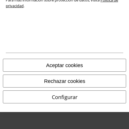
Para más información sobre protección de datos, visita
Política de
Declaración de Conformidad
privacidad
.
Información sobre accesibilidad
Configuración Cookies
Cancelar pedido
Todos los precios incluyen el IVA pero no los
gastos de transporte
© 1986-2026 E.M.P. Merchandising HGmbH
Aceptar cookies
Rechazar cookies
Tiendas EMP online
Configurar
EMP International
EMP France
EMP Deutschland