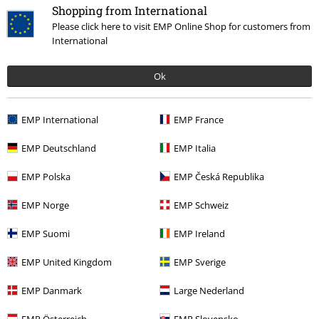
Shopping from International
y no para almohada.
Please click here to visit EMP Online Shop for customers from
International
Ok
Reseña verificada
¿Te ha sido útil esta opinión?
EMP International
EMP France
EMP Deutschland
EMP Italia
EMP Polska
EMP Česká Republika
Comentario
EMP Norge
EMP Schweiz
EMP Suomi
EMP Ireland
15%
EMP United Kingdom
EMP Sverige
E-mail Newsletter
descuento
¡Cheque regalo del 15% de descuento,
EMP Danmark
Large Nederland
suscríbete ahora!
Más
EMP Österreich
EMP Slovensko