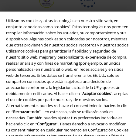
Utilizamos cookies y otras tecnologías en nuestro sitio web, en
conjunto conocidas como “cookies”. Estas tecnologías nos permiten
recopilar información sobre los usuarios, su comportamiento y sus
dispositivos. Algunas cookies son colocadas por nosotros, mientras
que otras provienen de nuestros socios. Nosotros y nuestros socios
utilizamos cookies para garantizar la fiabilidad y seguridad de
nuestro sitio web, mejorar y personalizar tu experiencia de compra,
realizar análisis y con fines de marketing (por ejemplo, anuncios
personalizados) en nuestro sitio web, en redes sociales y en sitios
Legal
web de terceros. Si los datos se transfieren a los EE. UU., solo se
comparten con socios que están sujetos a una decisión de
Términos y Condiciones
adecuación conforme a la legislación actual de la UE y que están
debidamente certificados. Al hacer clic en “
Aceptar cookies
”, aceptas
Aviso Legal
el uso de cookies por parte nuestra y de nuestros socios.
Alternativamente, puedes rechazar el consentimiento haciendo clic
en “
Rechazar todo
”—en este caso, solo se utilizarán cookies
Ley protección de datos
necesarias. También puedes ajustar tus preferencias individuales
haciendo clic en “
Configurar
”. Tienes derecho a revocar o modificar
Eliminación de residuos y protección del medioambiente
tu consentimiento en cualquier momento en
Configuración Cookies
.