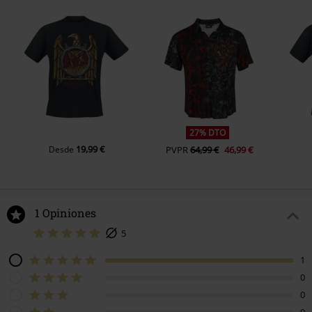
27% DTO
19,99 €
Desde
PVPR
64,99 €
46,99 €
1 Opiniones
5
1
0
0
0