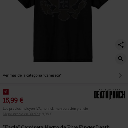
Ver más de la categoría "Camiseta"
%
15,99 €
Los precios incluyen IVA, no incl. manipulación y envío
Mejor precio en 30 días
:
9,98 €
"Eagle" Camiseta Negro de Five Finger Death