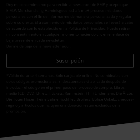
Doy mi consentimiento para recibir la newsletter de EMP y acepto que
E.M.P. Merchandising Handelsgesellschaft mbH procese mis datos
personales con el fin de informarme de manera personalizada y regular
sobre su oferta. El tratamiento de mis datos personales se llevará a cabo
de acuerdo con lo establecido en la
Política de Privacidad
. Puedo retirar
mi consentimiento en cualquier momento haciendo clic en el enlace de
baja presente en cada newsletter.
Darme de baja de la newsletter
aquí
.
Suscripción
*Válido durante 4 semanas. Solo canjeable online. No combinable con
otros códigos promocionales. El descuento será aplicado después de
introducir el código en el primer paso del proceso de compra. Libros,
media (CD, DVD, LP, etc.), tickets, Rammstein, (Till) Lindemann, Die Ärzte,
Die Toten Hosen, Feine Sahne Fischfilet, Broilers, Böhse Onkelz, cheques-
regalo y artículos que incluyen una donación están excluidos de la
promoción.