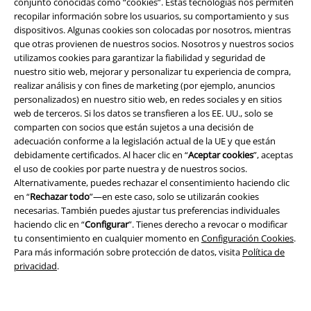
conjunto conocidas como “cookies”. Estas tecnologías nos permiten
recopilar información sobre los usuarios, su comportamiento y sus
dispositivos. Algunas cookies son colocadas por nosotros, mientras
que otras provienen de nuestros socios. Nosotros y nuestros socios
utilizamos cookies para garantizar la fiabilidad y seguridad de
nuestro sitio web, mejorar y personalizar tu experiencia de compra,
realizar análisis y con fines de marketing (por ejemplo, anuncios
personalizados) en nuestro sitio web, en redes sociales y en sitios
web de terceros. Si los datos se transfieren a los EE. UU., solo se
Legal
comparten con socios que están sujetos a una decisión de
adecuación conforme a la legislación actual de la UE y que están
Términos y Condiciones
debidamente certificados. Al hacer clic en “
Aceptar cookies
”, aceptas
el uso de cookies por parte nuestra y de nuestros socios.
Aviso Legal
Alternativamente, puedes rechazar el consentimiento haciendo clic
en “
Rechazar todo
”—en este caso, solo se utilizarán cookies
necesarias. También puedes ajustar tus preferencias individuales
Ley protección de datos
haciendo clic en “
Configurar
”. Tienes derecho a revocar o modificar
tu consentimiento en cualquier momento en
Configuración Cookies
.
Eliminación de residuos y protección del medioambiente
Para más información sobre protección de datos, visita
Política de
privacidad
.
Declaración de Conformidad
Información sobre accesibilidad