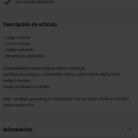
Un servicio excelente
Hosen, Metality, Funko Pop!, vales regalo y artículos que incluyan una
donación.
Descripción de artículo
- Largo normal
- Corte normal
- Cuello redondo
- Estampado delantero
Sostenibilidad: Material base Gildan Softstyle
certified according to STANDARD 100 by OEKO-TEX® 68252 OETI
Sedex member
Wrap certification (16346)
EMP: certified according to STANDARD 100 by OEKO-TEX® 21.0.57027
Hohenstein HTTI
Información