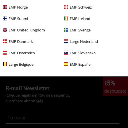
Más categorías. Más opciones
EMP Norge
EMP Schweiz
Band Merch
Ropa
Camisetas
EMP Suomi
EMP Ireland
Ropa
Camisetas & Tops
Camisetas
EMP United Kingdom
EMP Sverige
Band Merch
Género
Nu Metal
EMP Danmark
Large Nederland
Tallas Grandes
Ropa de Hombre
Camisas de Manga Larga
EMP Österreich
EMP Slovensko
Tallas Grandes
Camisetas & Tops
Camisetas
Large Belgique
EMP España
15%
E-mail Newsletter
descuento
¡Cheque regalo del 15% de descuento,
suscríbete ahora!
Más