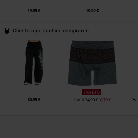
19,99 €
19,99 €
Clientes que también compraron
74% DTO
80,99 €
PVPR
34,99 €
8,79 €
PV