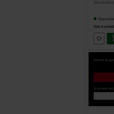
Más detalles d
Elige
Disponibl
tu
Solo 4 unidad
talla
Ahorra en gas
Si ya eres soc