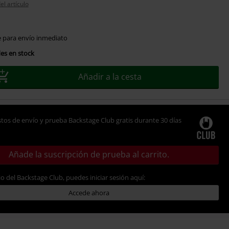
el artículo
e para envío inmediato
es en stock
Añadir a la cesta
tos de envío y prueba Backstage Club gratis durante 30 días
Añade la suscripción de prueba al carrito.
io del Backstage Club, puedes iniciar sesión aquí:
Accede ahora