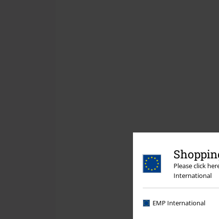
Shopping
Please click he
International
EMP International