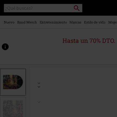
Ir al
Buscar
Buscar
contenido
en
principal
el
catálogo
Nuevo
Band Merch
Entretenimiento
Marcas
Estilo de vida
Muje
Hasta un 70% DTO.
https://www.emp-
online.es/p/edge-
of-
thorns/535382St.html