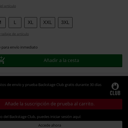
el artículo
M
L
XL
XXL
3XL
tallaje de artículo
e para envío inmediato
Añadir a la cesta
tos de envío y prueba Backstage Club gratis durante 30 días
Añade la suscripción de prueba al carrito.
io del Backstage Club, puedes iniciar sesión aquí:
Accede ahora