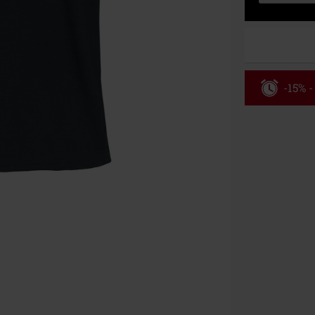
-15% -
Código
Válido hasta 8
Solo online. P
Tras introduci
No acumulable
descuento: lib
Onkelz, Broile
que incluyan 