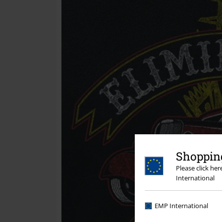
Shopping
Please click he
International
EMP International