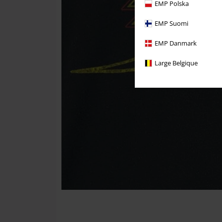
EMP Polska
EMP Suomi
EMP Danmark
Large Belgique