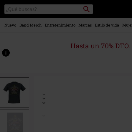
Ir al
Buscar
Buscar
contenido
en
principal
el
catálogo
Nuevo
Band Merch
Entretenimiento
Marcas
Estilo de vida
Muje
Hasta un 70% DTO.
https://www.emp-
online.es/p/eliminator-
pinstripe/568314.html